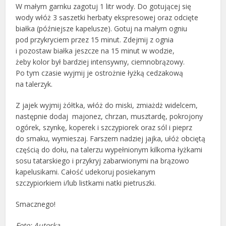
W małym garnku zagotuj 1 litr wody. Do gotującej się
wody włóż 3 saszetki herbaty ekspresowej oraz odcięte
białka (późniejsze kapelusze). Gotuj na małym ogniu
pod przykryciem przez 15 minut. Zdejmij z ognia
i pozostaw białka jeszcze na 15 minut w wodzie,
żeby kolor był bardziej intensywny, ciemnobrązowy.
Po tym czasie wyjmij je ostrożnie łyżką cedzakową
na talerzyk.
Z jajek wyjmij żółtka, włóż do miski, zmiażdż widelcem,
następnie dodaj majonez, chrzan, musztardę, pokrojony
ogórek, szynkę, koperek i szczypiorek oraz sól i pieprz
do smaku, wymieszaj. Farszem nadziej jajka, ułóż obciętą
częścią do dołu, na talerzu wypełnionym kilkoma łyżkami
sosu tatarskiego i przykryj zabarwionymi na brązowo
kapelusikami. Całość udekoruj posiekanym
szczypiorkiem i/lub listkami natki pietruszki.
Smacznego!
Foto: Autorka