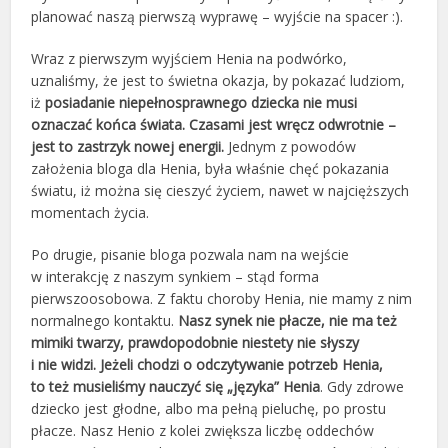
planować naszą pierwszą wyprawę – wyjście na spacer :).
Wraz z pierwszym wyjściem Henia na podwórko,
uznaliśmy, że jest to świetna okazja, by pokazać ludziom,
iż
posiadanie niepełnosprawnego dziecka nie musi
oznaczać końca świata. Czasami jest wręcz odwrotnie –
jest to zastrzyk nowej energii.
Jednym z powodów
założenia bloga dla Henia, była właśnie chęć pokazania
światu, iż można się cieszyć życiem, nawet w najcięższych
momentach życia.
Po drugie, pisanie bloga pozwala nam na wejście
w interakcję z naszym synkiem – stąd forma
pierwszoosobowa. Z faktu choroby Henia, nie mamy z nim
normalnego kontaktu.
Nasz synek nie płacze, nie ma też
mimiki twarzy, prawdopodobnie niestety nie słyszy
i nie widzi. Jeżeli chodzi o odczytywanie potrzeb Henia,
to też musieliśmy nauczyć się „języka” Henia
. Gdy zdrowe
dziecko jest głodne, albo ma pełną pieluchę, po prostu
płacze. Nasz Henio z kolei zwiększa liczbę oddechów