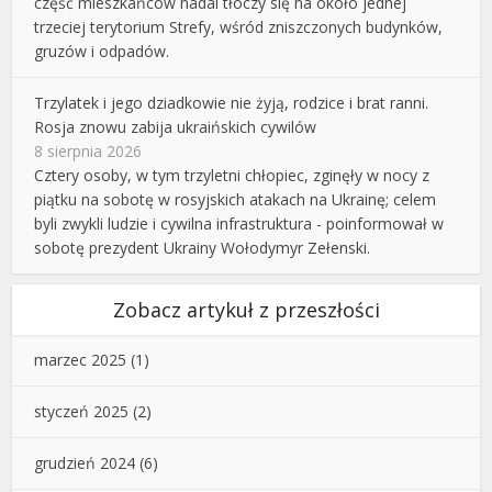
część mieszkańców nadal tłoczy się na około jednej
trzeciej terytorium Strefy, wśród zniszczonych budynków,
gruzów i odpadów.
Trzylatek i jego dziadkowie nie żyją, rodzice i brat ranni.
Rosja znowu zabija ukraińskich cywilów
8 sierpnia 2026
Cztery osoby, w tym trzyletni chłopiec, zginęły w nocy z
piątku na sobotę w rosyjskich atakach na Ukrainę; celem
byli zwykli ludzie i cywilna infrastruktura - poinformował w
sobotę prezydent Ukrainy Wołodymyr Zełenski.
Zobacz artykuł z przeszłości
marzec 2025
(1)
styczeń 2025
(2)
grudzień 2024
(6)