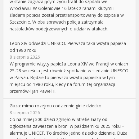
w stanie zagrażającym życiu trafił do szpitala we
Wrocławiu. W Goleniowie 16-latek z ranami kłutymi i
śladami pobicia został przetransportowany do szpitala w
Szczecinie. W obu sprawach policja zatrzymała
nastolatków podejrzewanych o udział w atakach.
Leon XIV odwiedzi UNESCO. Pierwsza taka wizyta papieża
od 1980 roku
8 sierpnia 2026
W programie wizyty papieża Leona XIV we Francji w dniach
25-28 września jest również spotkanie w siedzibie UNESCO
w Paryżu. Będzie to pierwsza wizyta papieska w tym
miejscu od 1980 roku, kiedy na forum tej organizacji
przemówił Jan Paweł II.
Gaza: mimo rozejmu codziennie ginie dziecko
8 sierpnia 2026
Co najmniej 300 dzieci zginęło w Strefie Gazy od
ogłoszenia zawieszenia broni w październiku 2025 roku –
alarmuje UNICEF. To średnio jedno dziecko dziennie. Duża