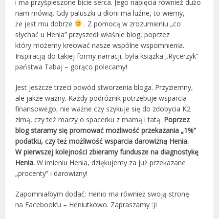
i ma przyśpieszone bicie serca. Jego napięcia również dużo
nam mówią. Gdy paluszki u dłoni ma luźne, to wiemy,
że jest mu dobrze
. Z pomocą w zrozumieniu „co
słychać u Henia” przyszedł właśnie blog, poprzez
który możemy kreować nasze wspólne wspomnienia.
Inspiracją do takiej formy narracji, była książka „Rycerzyk”
państwa Tabaj – gorąco polecamy!
Jest jeszcze trzeci powód stworzenia bloga. Przyziemny,
ale jakże ważny. Każdy podróżnik potrzebuje wsparcia
finansowego, nie ważne czy szykuje się do zdobycia K2
zimą, czy też marzy o spacerku z mamą i tatą.
Poprzez
blog staramy się promować możliwość przekazania „1%”
podatku, czy też możliwość wsparcia darowizną Henia.
W pierwszej kolejności zbieramy fundusze na diagnostykę
Henia.
W imieniu Henia, dziękujemy za już przekazane
„procenty” i darowizny!
Zapomniałbym dodać: Henio ma również swoją stronę
na Facebook’u – Heniutkowo. Zapraszamy :)!