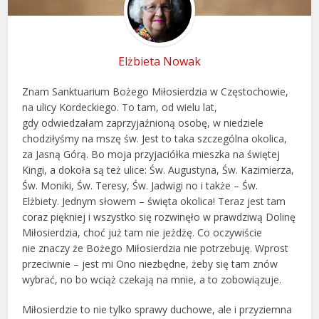
Elżbieta Nowak
Znam Sanktuarium Bożego Miłosierdzia w Częstochowie,
na ulicy Kordeckiego. To tam, od wielu lat,
gdy odwiedzałam zaprzyjaźnioną osobę, w niedziele
chodziłyśmy na mszę św. Jest to taka szczególna okolica,
za Jasną Górą. Bo moja przyjaciółka mieszka na świętej
Kingi, a dokoła są też ulice: Św. Augustyna, Św. Kazimierza,
Św. Moniki, Św. Teresy, Św. Jadwigi no i także – Św.
Elżbiety. Jednym słowem – święta okolica! Teraz jest tam
coraz piękniej i wszystko się rozwinęło w prawdziwą Dolinę
Miłosierdzia, choć już tam nie jeżdżę. Co oczywiście
nie znaczy że Bożego Miłosierdzia nie potrzebuję. Wprost
przeciwnie – jest mi Ono niezbędne, żeby się tam znów
wybrać, no bo wciąż czekają na mnie, a to zobowiązuje.
Miłosierdzie to nie tylko sprawy duchowe, ale i przyziemna