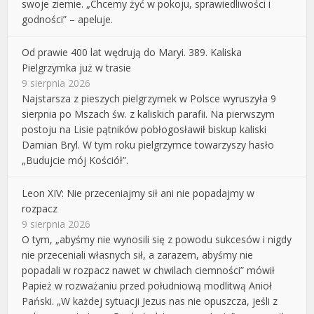
swoje ziemie. „Chcemy żyć w pokoju, sprawiedliwości i
godności” – apeluje.
Od prawie 400 lat wędrują do Maryi. 389. Kaliska
Pielgrzymka już w trasie
9 sierpnia 2026
Najstarsza z pieszych pielgrzymek w Polsce wyruszyła 9
sierpnia po Mszach św. z kaliskich parafii. Na pierwszym
postoju na Lisie pątników pobłogosławił biskup kaliski
Damian Bryl. W tym roku pielgrzymce towarzyszy hasło
„Budujcie mój Kościół”.
Leon XIV: Nie przeceniajmy sił ani nie popadajmy w
rozpacz
9 sierpnia 2026
O tym, „abyśmy nie wynosili się z powodu sukcesów i nigdy
nie przeceniali własnych sił, a zarazem, abyśmy nie
popadali w rozpacz nawet w chwilach ciemności” mówił
Papież w rozważaniu przed południową modlitwą Anioł
Pański. „W każdej sytuacji Jezus nas nie opuszcza, jeśli z