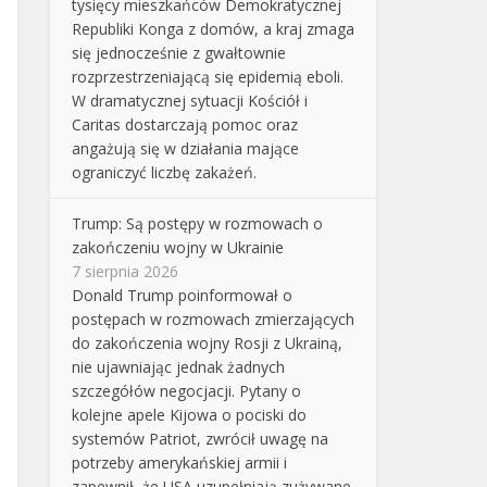
tysięcy mieszkańców Demokratycznej
Republiki Konga z domów, a kraj zmaga
się jednocześnie z gwałtownie
rozprzestrzeniającą się epidemią eboli.
W dramatycznej sytuacji Kościół i
Caritas dostarczają pomoc oraz
angażują się w działania mające
ograniczyć liczbę zakażeń.
Trump: Są postępy w rozmowach o
zakończeniu wojny w Ukrainie
7 sierpnia 2026
Donald Trump poinformował o
postępach w rozmowach zmierzających
do zakończenia wojny Rosji z Ukrainą,
nie ujawniając jednak żadnych
szczegółów negocjacji. Pytany o
kolejne apele Kijowa o pociski do
systemów Patriot, zwrócił uwagę na
potrzeby amerykańskiej armii i
zapewnił, że USA uzupełniają zużywane