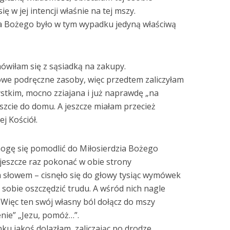
ię w jej intencji właśnie na tej mszy.
ia Bożego było w tym wypadku jedyną właściwą
wiłam się z sąsiadką na zakupy.
sowe podręczne zasoby, więc przedtem zaliczyłam
stkim, mocno zziajana i już naprawdę „na
zcie do domu. A jeszcze miałam przecież
j Kościół.
k mogę się pomodlić do Miłosierdzia Bożego
 jeszcze raz pokonać w obie strony
m słowem – cisnęło się do głowy tysiąc wymówek
 sobie oszczędzić trudu. A wśród nich nagle
! Więc ten swój własny ból dołącz do mszy
enie” „Jezu, pomóż…”.
ku jakoś dolazłam, zaliczając po drodze