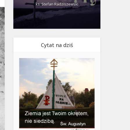
ks. Stefan Radziszewski
ks.
Cytat na dziś