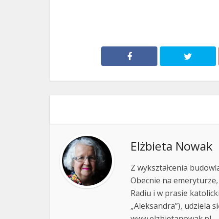
Elżbieta Nowak
Z wykształcenia budowla
Obecnie na emeryturze,
Radiu i w prasie katolic
„Aleksandra”), udziela si
www.elzbietanowak.pl