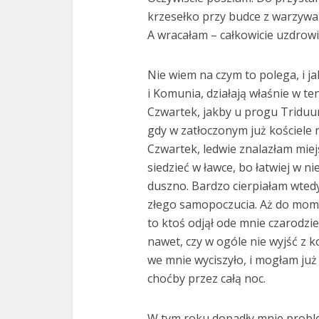
krzesełko przy budce z warzywa
A wracałam – całkowicie uzdrow
Nie wiem na czym to polega, i ja
i Komunia, działają właśnie w te
Czwartek, jakby u progu Triduum
gdy w zatłoczonym już kościele
Czwartek, ledwie znalazłam miej
siedzieć w ławce, bo łatwiej w nie
duszno. Bardzo cierpiałam wtedy 
złego samopoczucia. Aż do mome
to ktoś odjął ode mnie czarodzi
nawet, czy w ogóle nie wyjść z k
we mnie wyciszyło, i mogłam ju
choćby przez całą noc.
W tym roku dopadły mnie probl