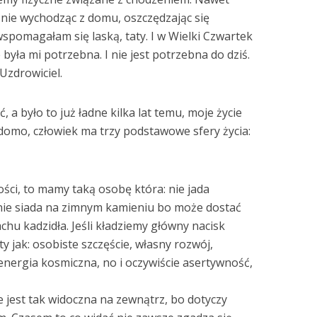
 nie wychodząc z domu, oszczędzając się
 wspomagałam się laską, taty. I w Wielki Czwartek
była mi potrzebna. I nie jest potrzebna do dziś.
 Uzdrowiciel.
a było to już ładne kilka lat temu, moje życie
iadomo, człowiek ma trzy podstawowe sfery życia:
ności, to mamy taką osobę która: nie jada
 nie siada na zimnym kamieniu bo może dostać
achu kadzidła. Jeśli kładziemy główny nacisk
ty jak: osobiste szczęście, własny rozwój,
 energia kosmiczna, no i oczywiście asertywność,
 jest tak widoczna na zewnątrz, bo dotyczy