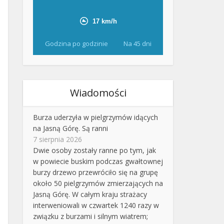
Godzina po godzinie
Na 45 dni
Wiadomości
Burza uderzyła w pielgrzymów idących
na Jasną Górę. Są ranni
7 sierpnia 2026
Dwie osoby zostały ranne po tym, jak
w powiecie buskim podczas gwałtownej
burzy drzewo przewróciło się na grupę
około 50 pielgrzymów zmierzających na
Jasną Górę. W całym kraju strażacy
interweniowali w czwartek 1240 razy w
związku z burzami i silnym wiatrem;