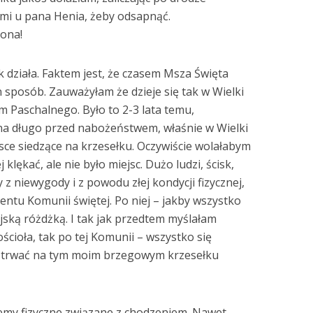
mi u pana Henia, żeby odsapnąć.
iona!
k działa. Faktem jest, że czasem Msza Święta
n sposób. Zauważyłam że dzieje się tak w Wielki
 Paschalnego. Było to 2-3 lata temu,
 na długo przed nabożeństwem, właśnie w Wielki
sce siedzące na krzesełku. Oczywiście wolałabym
j klękać, ale nie było miejsc. Dużo ludzi, ścisk,
z niewygody i z powodu złej kondycji fizycznej,
ntu Komunii świętej. Po niej – jakby wszystko
ejską różdżką. I tak jak przedtem myślałam
ościoła, tak po tej Komunii – wszystko się
ż trwać na tym moim brzegowym krzesełku
emy fizyczne związane z chodzeniem. Nawet