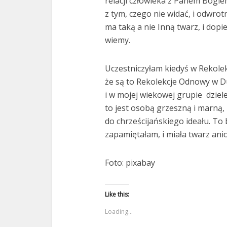
relacji człowieka z Panem Bogie
z tym, czego nie widać, i odwrot
ma taką a nie Inną twarz, i dopi
wiemy.
Uczestniczyłam kiedyś w Rekole
że są to Rekolekcje Odnowy w D
i w mojej wiekowej grupie dziele
to jest osobą grzeszną i marną, 
do chrześcijańskiego ideału. To
zapamiętałam, i miała twarz anio
Foto: pixabay
Like this:
Loading...