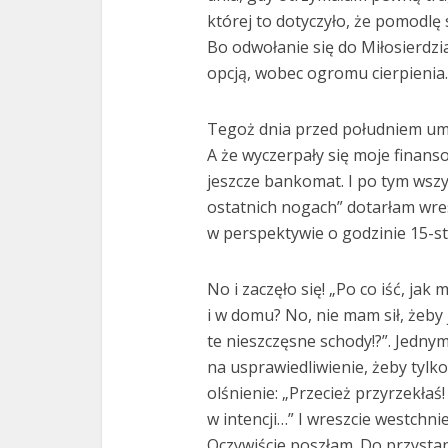
której to dotyczyło, że pomodlę s
Bo odwołanie się do Miłosierdz
opcją, wobec ogromu cierpienia.
Tegoż dnia przed południem umó
A że wyczerpały się moje finan
jeszcze bankomat. I po tym wszy
ostatnich nogach” dotarłam wres
w perspektywie o godzinie 15-ste
No i zaczęło się! „Po co iść, ja
i w domu? No, nie mam sił, żeby
te nieszczęsne schody!?”. Jedny
na usprawiedliwienie, żeby tylko
olśnienie: „Przecież przyrzekłaś
w intencji…” I wreszcie westchni
Oczywiście poszłam. Do przystan