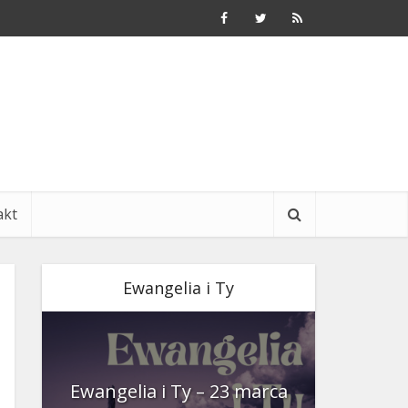
akt
Ewangelia i Ty
nia
Ewangelia i Ty – 23 marca
Ewangeli