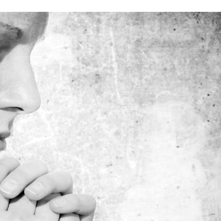
Stefan Radziszewski
ks. Stefan Radziszewski