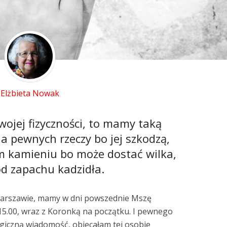
Elżbieta Nowak
swojej fizyczności, to mamy taką
da pewnych rzeczy bo jej szkodzą,
m kamieniu bo może dostać wilka,
 od zapachu kadzidła.
 Warszawie, mamy w dni powszednie Mszę
o 15.00, wraz z Koronką na początku. I pewnego
giczną wiadomość, obiecałam tej osobie