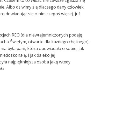
m. Czasem to co widać nie zawsze zgadza się
nie. Albo dziwimy się dlaczego dany człowiek
ero dowiadując się o nim czegoś więcej, już
kcjach REO (dla niewtajemniczonych podaję
uchu Świętym, otwarte dla każdego chętnego),
nia była pani, która opowiadała o sobie, jak
niedoskonałą, i jak daleko jej
 była najpiękniejsza osoba jaką wtedy
ła.