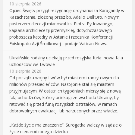
10 sierpnia 2026
Ojciec Święty przyjął rezygnację ordynariusza Karagandy w
Kazachstanie, złożoną przez bp. Adelio Dell’Oro. Nowym
pasterzem diecezji mianował ks. Piotra Pytlowanego,
kapłana archidiecezji przemyskiej, dotychczasowego
proboszcza katedry w Astanie i rzecznika Konferencji
Episkopatu Azji Środkowej - podaje Vatican News.
Ukraińskie rodziny uciekają przed rosyjską furią: nowa fala
uchodźców we Lwowie
10 sierpnia 2026
Od początku wojny Lwów był miastem tranzytowym dla
milionów przesiedleńców. Następnie stał się miastem
przyjmującym. W ostatnich tygodniach mierzy się z nową
falą uchodźców, którzy uciekają ze wschodu Ukrainy, by
ratować się przed furią rosyjskich ostrzałów, w ramach
dobrowolnych ewakuacji lub narzuconych przez władze.
„Każde życie ma znaczenie”. Surogatka walczy w sądzie o
życie nienarodzonego dziecka