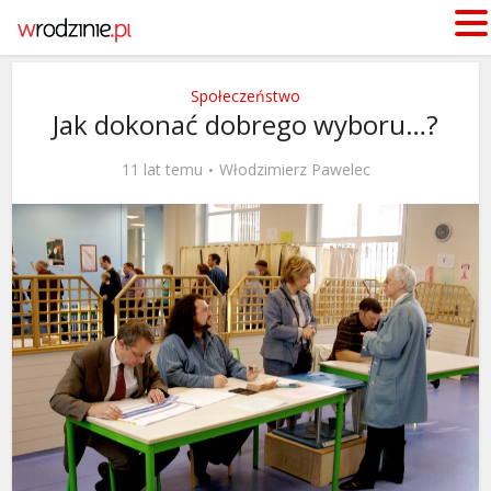
Społeczeństwo
Jak dokonać dobrego wyboru…?
11 lat temu
Włodzimierz Pawelec