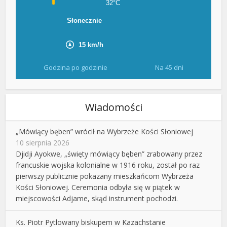
Godzina po godzinie
Na 45 dni
Wiadomości
„Mówiący bęben” wrócił na Wybrzeże Kości Słoniowej
10 sierpnia 2026
Djidji Ayokwe, „święty mówiący bęben” zrabowany przez
francuskie wojska kolonialne w 1916 roku, został po raz
pierwszy publicznie pokazany mieszkańcom Wybrzeża
Kości Słoniowej. Ceremonia odbyła się w piątek w
miejscowości Adjame, skąd instrument pochodzi.
Ks. Piotr Pytlowany biskupem w Kazachstanie