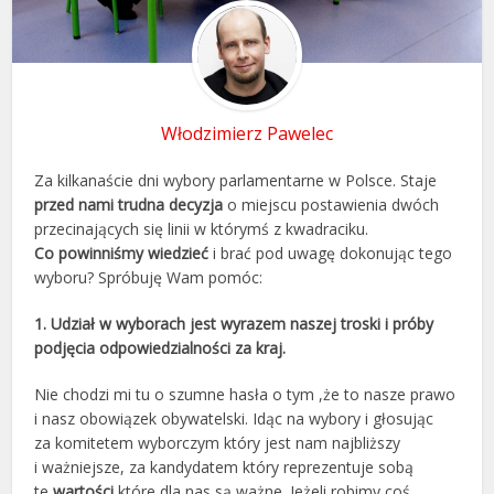
Włodzimierz Pawelec
Za kilkanaście dni wybory parlamentarne w Polsce. Staje
przed nami trudna decyzja
o miejscu postawienia dwóch
przecinających się linii w którymś z kwadraciku.
Co powinniśmy wiedzieć
i brać pod uwagę dokonując tego
wyboru? Spróbuję Wam pomóc:
1. Udział w wyborach jest wyrazem naszej troski i próby
podjęcia odpowiedzialności za kraj.
Nie chodzi mi tu o szumne hasła o tym ,że to nasze prawo
i nasz obowiązek obywatelski. Idąc na wybory i głosując
za komitetem wyborczym który jest nam najbliższy
i ważniejsze, za kandydatem który reprezentuje sobą
te
wartości
które dla nas są ważne. Jeżeli robimy coś