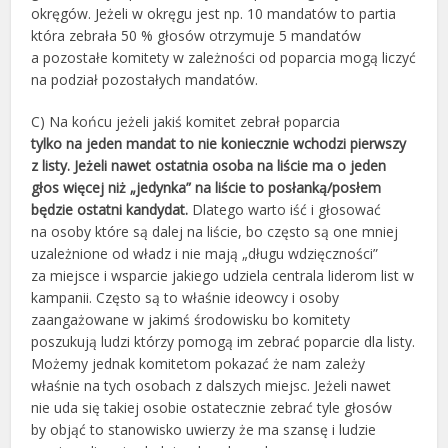
okręgów. Jeżeli w okręgu jest np. 10 mandatów to partia
która zebrała 50 % głosów otrzymuje 5 mandatów
a pozostałe komitety w zależności od poparcia mogą liczyć
na podział pozostałych mandatów.
C) Na końcu jeżeli jakiś komitet zebrał poparcia
tylko na jeden mandat to nie koniecznie wchodzi pierwszy
z listy. Jeżeli nawet ostatnia osoba na liście ma o jeden
głos więcej niż „jedynka” na liście to posłanką/posłem
będzie ostatni kandydat.
Dlatego warto iść i głosować
na osoby które są dalej na liście, bo często są one mniej
uzależnione od władz i nie mają „długu wdzięczności”
za miejsce i wsparcie jakiego udziela centrala liderom list w
kampanii. Często są to właśnie ideowcy i osoby
zaangażowane w jakimś środowisku bo komitety
poszukują ludzi którzy pomogą im zebrać poparcie dla listy.
Możemy jednak komitetom pokazać że nam zależy
właśnie na tych osobach z dalszych miejsc. Jeżeli nawet
nie uda się takiej osobie ostatecznie zebrać tyle głosów
by objąć to stanowisko uwierzy że ma szansę i ludzie