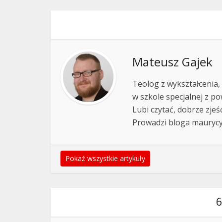
Mateusz Gajek
Teolog z wykształcenia,
w szkole specjalnej z pow
Lubi czytać, dobrze zjeś
Prowadzi bloga mauryc
Pokaż wszystkie artykuły
6