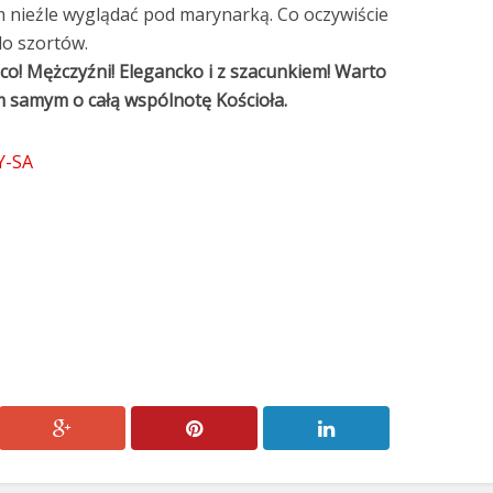
m nieźle wyglądać pod marynarką. Co oczywiście
do szortów.
co! Mężczyźni! Elegancko i z szacunkiem! Warto
m samym o całą wspólnotę Kościoła.
Y-SA