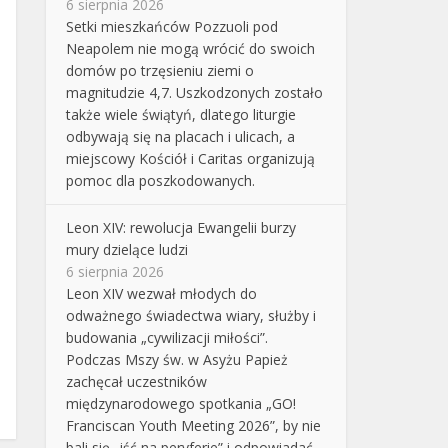
6 sierpnia 2026
Setki mieszkańców Pozzuoli pod
Neapolem nie mogą wrócić do swoich
domów po trzęsieniu ziemi o
magnitudzie 4,7. Uszkodzonych zostało
także wiele świątyń, dlatego liturgie
odbywają się na placach i ulicach, a
miejscowy Kościół i Caritas organizują
pomoc dla poszkodowanych.
Leon XIV: rewolucja Ewangelii burzy
mury dzielące ludzi
6 sierpnia 2026
Leon XIV wezwał młodych do
odważnego świadectwa wiary, służby i
budowania „cywilizacji miłości”.
Podczas Mszy św. w Asyżu Papież
zachęcał uczestników
międzynarodowego spotkania „GO!
Franciscan Youth Meeting 2026”, by nie
bali się „iść na peryferie” i odpowiadać