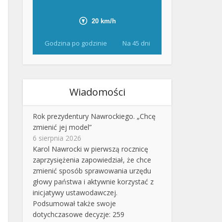
Godzina po godzinie
Na 45 dni
Wiadomości
Rok prezydentury Nawrockiego. „Chcę
zmienić jej model”
6 sierpnia 2026
Karol Nawrocki w pierwszą rocznicę
zaprzysiężenia zapowiedział, że chce
zmienić sposób sprawowania urzędu
głowy państwa i aktywnie korzystać z
inicjatywy ustawodawczej.
Podsumował także swoje
dotychczasowe decyzje: 259