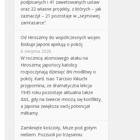
podpisanych i 41 zawetowanych ustaw
oraz 22 własne projekty, z których – jak
zaznaczył – 21 pozostaje w „sejmowej
zamrażarce”.
Od Hiroszimy do współczesnych wojen.
Biskupi Japonii apelują o pokój
6 sierpnia 2026
W rocznicę atomowego ataku na
Hiroszimę japońscy katolicy
rozpoczynają dziesięć dni modlitwy o
pokój. Kard. Isao Tarcisio Kikuchi
przypomina, że dramatyczna lekcja
1945 roku pozostaje aktualna także
dziś, gdy na świecie mnożą się konflikty,
a Japonia zwiększa swój potencjał
militarny.
Zamknięte kościoły, Msze pod gołym
niebem. Pozzuoli po trzęsieniu