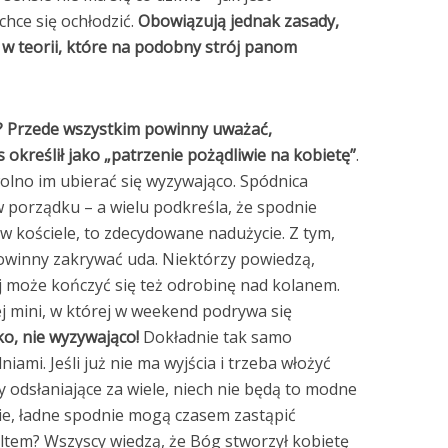
chce się ochłodzić.
Obowiązują jednak zasady,
ko w teorii, które na podobny strój panom
y? Przede wszystkim powinny uważać,
s określił jako „patrzenie pożądliwie na kobietę”
.
wolno im ubierać się wyzywająco. Spódnica
 w porządku – a wielu podkreśla, że spodnie
 w kościele, to zdecydowane nadużycie. Z tym,
owinny zakrywać uda. Niektórzy powiedzą,
rój może kończyć się też odrobinę nad kolanem.
ej mini, w której w weekend podrywa się
o, nie wyzywająco!
Dokładnie tak samo
iami. Jeśli już nie ma wyjścia i trzeba włożyć
y odsłaniające za wiele, niech nie będą to modne
gie, ładne spodnie mogą czasem zastąpić
ltem? Wszyscy wiedzą, że Bóg stworzył kobietę