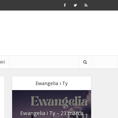
akt
Ewangelia i Ty
nia
Ewangelia i Ty – 23 marca
Ewangeli