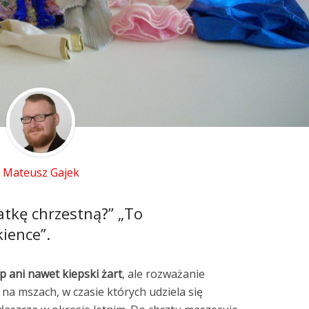
Mateusz Gajek
tkę chrzestną?” „To
kience”.
ip ani nawet kiepski żart
, ale rozważanie
ę na mszach, w czasie których udziela się