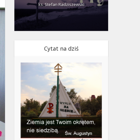
ks. Stefan Radziszewski
ks.
Cytat na dziś