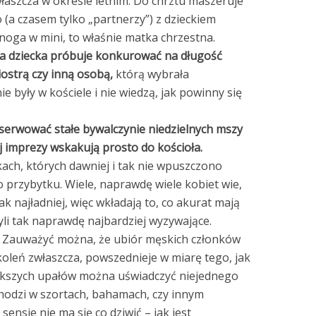
łaszcza w okresie letnim. Do chrztu maszeruje
(a czasem tylko „partnerzy”) z dzieckiem
onoga w mini, to właśnie matka chrzestna.
tka dziecka próbuje konkurować na długość
iostrą czy inną osobą,
którą wybrała
 były w kościele i nie wiedzą, jak powinny się
obserwować stałe bywalczynie niedzielnych mszy
ej imprezy wskakują prosto do kościoła.
kach, których dawniej i tak nie wpuszczono
 przybytku. Wiele, naprawdę wiele kobiet wie,
ak najładniej, więc wkładają to, co akurat mają
yli tak naprawdę najbardziej wyzywające.
Zauważyć można, że ubiór męskich członków
oleń zwłaszcza, powszednieje w miarę tego, jak
jwiększych upałów można uświadczyć niejednego
chodzi w szortach, bahamach, czy innym
nsie nie ma się co dziwić – jak jest