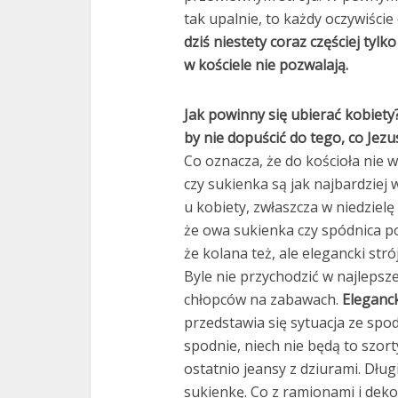
tak upalnie, to każdy oczywiście 
dziś niestety coraz częściej tyl
w kościele nie pozwalają.
Jak powinny się ubierać kobiet
by nie dopuścić do tego, co Jezu
Co oznacza, że do kościoła nie 
czy sukienka są jak najbardziej
u kobiety, zwłaszcza w niedzielę
że owa sukienka czy spódnica p
że kolana też, ale elegancki st
Byle nie przychodzić w najlepsz
chłopców na zabawach.
Eleganck
przedstawia się sytuacja ze spodn
spodnie, niech nie będą to szort
ostatnio jeansy z dziurami. Dłu
sukienkę. Co z ramionami i deko