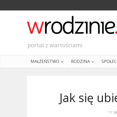
portal z wartościami
MAŁŻEŃSTWO
RODZINA
SPOŁE
Jak się ubi
Ewangeli
11 la