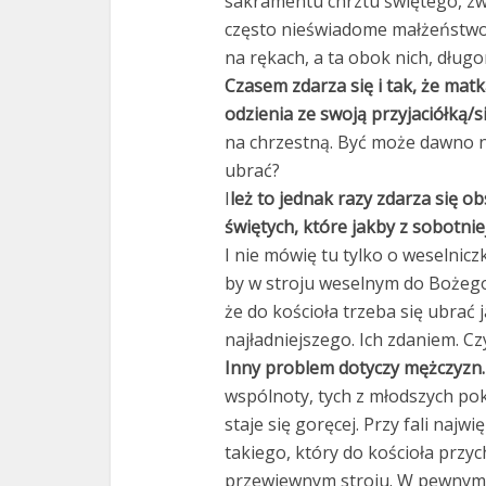
sakramentu chrztu świętego, zw
często nieświadome małżeństwo 
na rękach, a ta obok nich, dług
Czasem zdarza się i tak, że ma
odzienia ze swoją przyjaciółką/s
na chrzestną. Być może dawno nie
ubrać?
I
leż to jednak razy zdarza się 
świętych, które jakby z sobotni
I nie mówię tu tylko o weselnicz
by w stroju weselnym do Bożego
że do kościoła trzeba się ubrać j
najładniejszego. Ich zdaniem. Cz
Inny problem dotyczy mężczyzn.
wspólnoty, tych z młodszych pok
staje się goręcej. Przy fali na
takiego, który do kościoła przy
przewiewnym stroju. W pewnym se