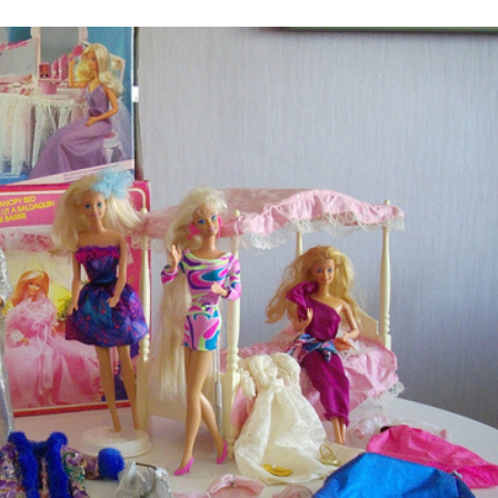
Stefan Radziszewski
ks. Stefan Radziszewski