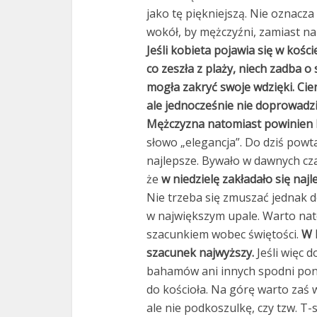
jako tę piękniejszą. Nie oznacza
wokół, by mężczyźni, zamiast na C
Jeśli kobieta pojawia się w kośc
co zeszła z plaży, niech zadba o
mogła zakryć swoje wdzięki. Cien
ale jednocześnie nie doprowadzi
Mężczyzna natomiast powinien 
słowo „elegancja”. Do dziś powta
najlepsze. Bywało w dawnych czas
że
w niedzielę zakładało się najl
Nie trzeba się zmuszać jednak d
w największym upale. Warto na
szacunkiem wobec świętości.
W k
szacunek najwyższy.
Jeśli więc 
bahamów ani innych spodni ponad
do kościoła. Na górę warto zaś 
ale nie podkoszulkę, czy tzw. T-sh