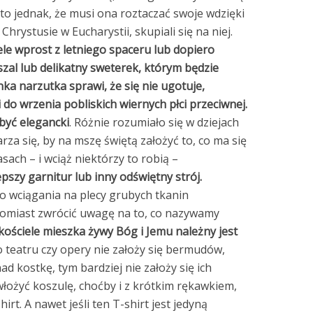
 to jednak, że musi ona roztaczać swoje wdzięki
hrystusie w Eucharystii, skupiali się na niej.
iele wprost z letniego spaceru lub dopiero
 szal lub delikatny sweterek, którym będzie
ka narzutka sprawi, że się nie ugotuje,
 do wrzenia pobliskich wiernych płci przeciwnej.
być elegancki
. Różnie rozumiało się w dziejach
rza się, by na mszę świętą założyć to, co ma się
ach – i wciąż niektórzy to robią –
epszy garnitur lub inny odświętny strój.
o wciągania na plecy grubych tkanin
tomiast zwrócić uwagę na to, co nazywamy
ościele mieszka żywy Bóg i Jemu należny jest
do teatru czy opery nie założy się bermudów,
 kostkę, tym bardziej nie założy się ich
włożyć koszulę, choćby i z krótkim rękawkiem,
irt. A nawet jeśli ten T-shirt jest jedyną