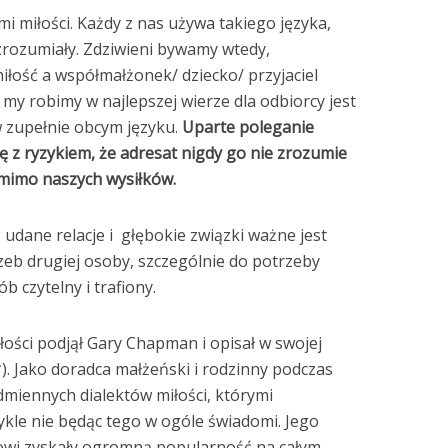
i miłości. Każdy z nas używa takiego języka,
 zrozumiały. Zdziwieni bywamy wtedy,
łość a współmałżonek/ dziecko/ przyjaciel
 my robimy w najlepszej wierze dla odbiorcy jest
zupełnie obcym języku.
Uparte poleganie
ię z ryzykiem, że adresat nigdy go nie zrozumie
pomimo naszych wysiłków.
dane relacje i głębokie związki ważne jest
zeb drugiej osoby, szczególnie do potrzeby
ób czytelny i trafiony.
łości podjął Gary Chapman i opisał w swojej
(*). Jako doradca małżeński i rodzinny podczas
miennych dialektów miłości, którymi
ykle nie będąc tego w ogóle świadomi. Jego
owi zyskały ogromną popularność na całym