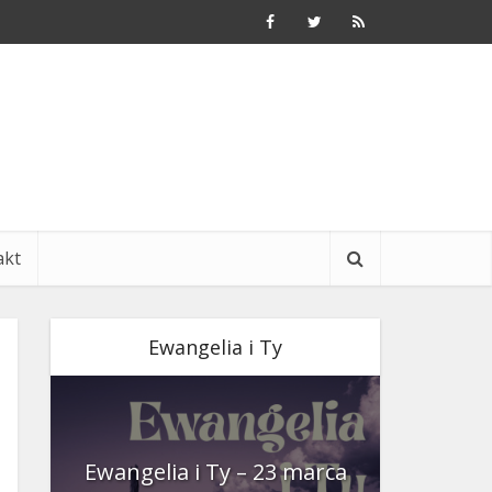
akt
Ewangelia i Ty
nia
Ewangelia i Ty – 23 marca
Ewangeli