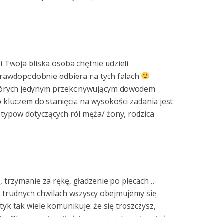
i Twoja bliska osoba chętnie udzieli
 prawdopodobnie odbiera na tych falach
których jedynym przekonywującym dowodem
o kluczem do stanięcia na wysokości zadania jest
typów dotyczących ról męża/ żony, rodzica
, trzymanie za rękę, gładzenie po plecach …
w trudnych chwilach wszyscy obejmujemy się
yk tak wiele komunikuje: że się troszczysz,