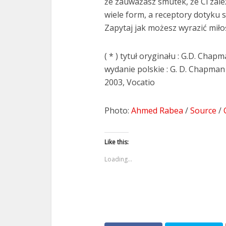
że zauważasz smutek, że Ci zale
wiele form, a receptory dotyku
Zapytaj jak możesz wyrazić miłoś
( * ) tytuł oryginału : G.D. Cha
wydanie polskie : G. D. Chapman
2003, Vocatio
Photo:
Ahmed Rabea
/
Source
/
Like this:
Loading...