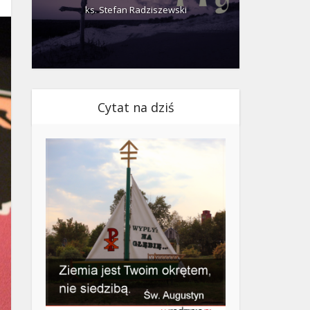
ks. Stefan Radziszewski
ks.
Cytat na dziś