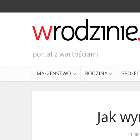
portal z wartościami
MAŁŻEŃSTWO
RODZINA
SPOŁE
Jak wy
Ewangeli
11 la