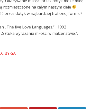
ży. Okazywanie miłości przez dotyk może mieć
 są rozmieszczone na całym naszym ciele
ć przez dotyk w najbardziej trafionej formie?
pman „The five Love Languages.“ , 1992
 „Sztuka wyrażania miłości w małżeństwie.”,
CC BY-SA