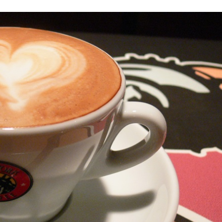
Stefan Radziszewski
ks. Stefan Radziszewski