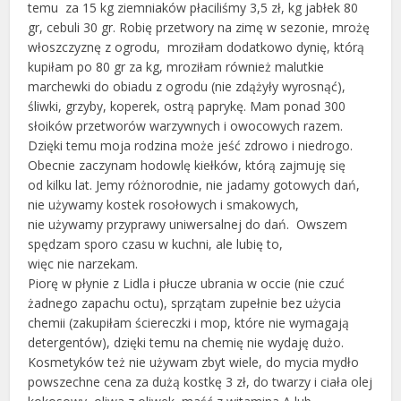
temu za 15 kg ziemniaków płaciliśmy 3,5 zł, kg jabłek 80
gr, cebuli 30 gr. Robię przetwory na zimę w sezonie, mrożę
włoszczyznę z ogrodu, mroziłam dodatkowo dynię, którą
kupiłam po 80 gr za kg, mroziłam również malutkie
marchewki do obiadu z ogrodu (nie zdążyły wyrosnąć),
śliwki, grzyby, koperek, ostrą paprykę. Mam ponad 300
słoików przetworów warzywnych i owocowych razem.
Dzięki temu moja rodzina może jeść zdrowo i niedrogo.
Obecnie zaczynam hodowlę kiełków, którą zajmuję się
od kilku lat. Jemy różnorodnie, nie jadamy gotowych dań,
nie używamy kostek rosołowych i smakowych,
nie używamy przyprawy uniwersalnej do dań. Owszem
spędzam sporo czasu w kuchni, ale lubię to,
więc nie narzekam.
Piorę w płynie z Lidla i płucze ubrania w occie (nie czuć
żadnego zapachu octu), sprzątam zupełnie bez użycia
chemii (zakupiłam ściereczki i mop, które nie wymagają
detergentów), dzięki temu na chemię nie wydaję dużo.
Kosmetyków też nie używam zbyt wiele, do mycia mydło
powszechne cena za dużą kostkę 3 zł, do twarzy i ciała olej