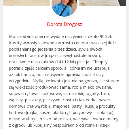
Dorota Drogosz
Moja rodzina obecnie wydaje na żywienie około 900 zł.
Koszty wzrosły z powodu wzrostu cen oraz większej ilości
pochłanianego jedzenia przez dzieci, żywię dwóch
dorosłych facetów (mąż i dziewiętnastoletni syn),
oraz dwoje nastolatków (14 i 12 lat) plus ja. Chłopcy
potrafią zjeść całkiem sporo, a i córka im nie ustępuje
aż tak bardzo, bo intensywnie uprawia sport 4 razy
w tygodniu. Myślę, że kwota jest nie najgorsza, ale staram
się większość produkować sama, robię mleko owsiane,
sojowe, ryżowe i kokosowe, sama robię jogurty, tofu,
wędliny, pasztety, pieczywo, ciasto i ciasteczka, nawet
domową chałwę robię, majonez, pasty. Kupuję produkty
hurtowo (mąka, kasze, płatki, ryż, przyprawy – zioła itp.),
mięso w ubojni, mleko od rolnika, warzywa i owoce mamy
z ogrodu lub kupujemy bezpośrednio od rolnika, dzięki