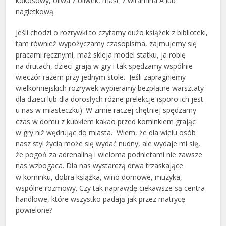
kokosowy, oliwa z oliwek, maść z witamina A lub
nagietkową.
Jeśli chodzi o rozrywki to czytamy dużo książek z biblioteki,
tam również wypożyczamy czasopisma, zajmujemy się
pracami ręcznymi, maż skleja model statku, ja robię
na drutach, dzieci grają w gry i tak spędzamy wspólnie
wieczór razem przy jednym stole. Jeśli zapragniemy
wielkomiejskich rozrywek wybieramy bezpłatne warsztaty
dla dzieci lub dla dorosłych różne prelekcje (sporo ich jest
u nas w miasteczku). W zimie raczej chętniej spędzamy
czas w domu z kubkiem kakao przed kominkiem grając
w gry niż wędrując do miasta. Wiem, że dla wielu osób
nasz styl życia może się wydać nudny, ale wydaje mi się,
że pogoń za adrenaliną i wieloma podnietami nie zawsze
nas wzbogaca. Dla nas wystarczą drwa trzaskające
w kominku, dobra książka, wino domowe, muzyka,
wspólne rozmowy. Czy tak naprawdę ciekawsze są centra
handlowe, które wszystko padają jak przez matrycę
powielone?