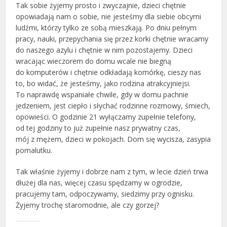
Tak sobie żyjemy prosto i zwyczajnie, dzieci chętnie
opowiadają nam o sobie, nie jesteśmy dla siebie obcymi
ludźmi, którzy tylko ze sobą mieszkają. Po dniu pełnym
pracy, nauki, przepychania się przez korki chętnie wracamy
do naszego azylu i chętnie w nim pozostajemy. Dzieci
wracając wieczorem do domu wcale nie biegną
do komputerów i chętnie odkładają komórkę, cieszy nas
to, bo widać, że jesteśmy, jako rodzina atrakcyjniejsi.
To naprawdę wspaniałe chwile, gdy w domu pachnie
jedzeniem, jest ciepło i słychać rodzinne rozmowy, śmiech,
opowieści. O godzinie 21 wyłączamy zupełnie telefony,
od tej godziny to już zupełnie nasz prywatny czas,
mój z mężem, dzieci w pokojach. Dom się wycisza, zasypia
pomalutku.
Tak właśnie żyjemy i dobrze nam z tym, w lecie dzień trwa
dłużej dla nas, więcej czasu spędzamy w ogrodzie,
pracujemy tam, odpoczywamy, siedzimy przy ognisku.
Żyjemy trochę staromodnie, ale czy gorzej?