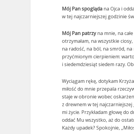
Mój Pan spogląda
na Ojca i odd
w tej najczarniejszej godzinie świ
Mój Pan patrzy
na mnie, na całe 
otrzymałam, na wszystkie ciosy,
na radość, na ból, na smród, na
przyćmionym cierpieniem: warto
i siedemdziesiąt siedem razy. 
Wyciągam rękę, dotykam Krzyża,
miłość do mnie przepala rzeczyw
staje w obronie wobec oskarżenia
z drewnem w tej najczarniejszej 
mi życie. Przykładam głowę do 
oddać Mu wszystko, aż do ostatn
Każdy upadek? Spokojnie, „Miłość