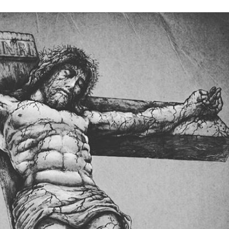
Stefan Radziszewski
ks. Stefan Radziszewski