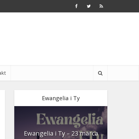
akt
Ewangelia i Ty
nia
Ewangelia i Ty – 23 marca
Ewangeli