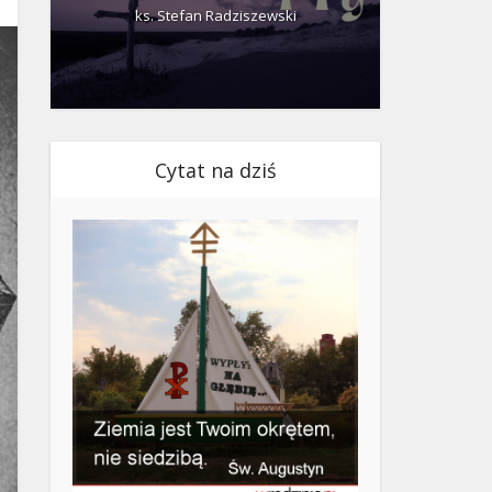
ks. Stefan Radziszewski
ks.
Cytat na dziś