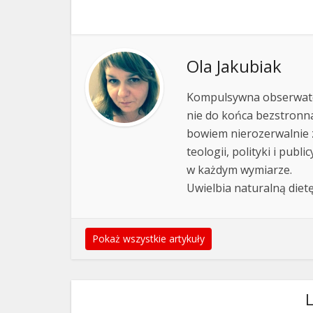
Ola Jakubiak
Kompulsywna obserwator
nie do końca bezstronna
bowiem nierozerwalnie zw
teologii, polityki i publ
w każdym wymiarze.
Uwielbia naturalną dietę
Pokaż wszystkie artykuły
L