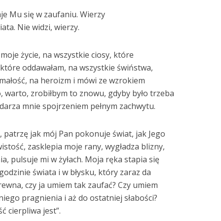
aje Mu się w zaufaniu. Wierzy
ata. Nie widzi, wierzy.
moje życie, na wszystkie ciosy, które
 które oddawałam, na wszystkie świństwa,
 małość, na heroizm i mówi ze wzrokiem
, warto, zrobiłbym to znowu, gdyby było trzeba
Obdarza mnie spojrzeniem pełnym zachwytu.
 patrzę jak mój Pan pokonuje świat, jak Jego
istość, zasklepia moje rany, wygładza blizny,
, pulsuje mi w żyłach. Moja ręka stapia się
godzinie świata i w błysku, który zaraz da
drewna, czy ja umiem tak zaufać? Czy umiem
iego pragnienia i aż do ostatniej słabości?
 cierpliwa jest”.