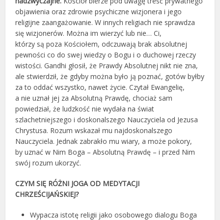
nadzwyczajne.
Kościół bierze pod uwagę treść prywatnego
objawienia oraz zdrowie psychiczne wizjonera i jego
religijne zaangażowanie. W innych religiach nie sprawdza
się wizjonerów. Można im wierzyć lub nie… Ci,
którzy są poza Kościołem, odczuwają brak absolutnej
pewności co do swej wiedzy o Bogu i o duchowej rzeczy
wistości. Gandhi głosił, że Prawdy Absolutnej nikt nie zna,
ale stwierdził, że gdyby można było ją poznać, gotów byłby
za to oddać wszystko, nawet życie. Czytał Ewangelię,
a nie uznał jej za Absolutną Prawdę, chociaż sam
powiedział, że ludzkość nie wydała na świat
szlachetniejszego i doskonalszego Nauczyciela od Jezusa
Chrystusa. Rozum wskazał mu najdoskonalszego
Nauczyciela. Jednak zabrakło mu wiary, a może pokory,
by uznać w Nim Boga – Absolutną Prawdę – i przed Nim
swój rozum ukorzyć.
CZYM SIĘ RÓŻNI JOGA OD MEDYTACJI
CHRZEŚCIJAŃSKIEJ?
Wypacza istotę religii jako osobowego dialogu Boga