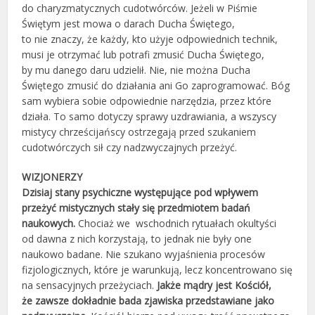
do charyzmatycznych cudotwórców. Jeżeli w Piśmie
Świętym jest mowa o darach Ducha Świętego,
to nie znaczy, że każdy, kto użyje odpowiednich technik,
musi je otrzymać lub potrafi zmusić Ducha Świętego,
by mu danego daru udzielił. Nie, nie można Ducha
Świętego zmusić do działania ani Go zaprogramować. Bóg
sam wybiera sobie odpowiednie narzędzia, przez które
działa. To samo dotyczy sprawy uzdrawiania, a wszyscy
mistycy chrześcijańscy ostrzegają przed szukaniem
cudotwórczych sił czy nadzwyczajnych przeżyć.
WIZJONERZY
Dzisiaj stany psychiczne występujące pod wpływem
przeżyć mistycznych stały się przedmiotem badań
naukowych.
Chociaż we wschodnich rytuałach okultyści
od dawna z nich korzystają, to jednak nie były one
naukowo badane. Nie szukano wyjaśnienia procesów
fizjologicznych, które je warunkują, lecz koncentrowano się
na sensacyjnych przeżyciach.
Jakże mądry jest Kościół,
że zawsze dokładnie bada zjawiska przedstawiane jako