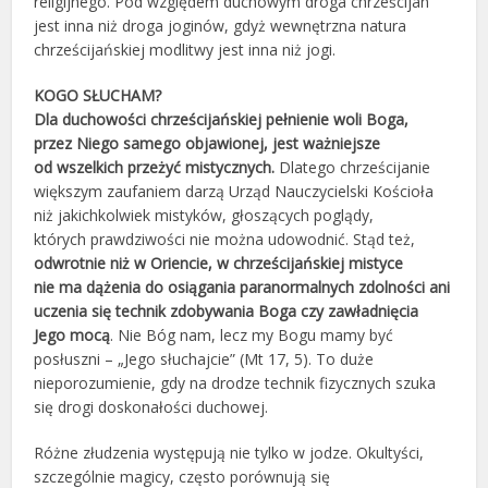
religijnego. Pod względem duchowym droga chrześcijan
jest inna niż droga joginów, gdyż wewnętrzna natura
chrześcijańskiej modlitwy jest inna niż jogi.
KOGO SŁUCHAM?
Dla duchowości chrześcijańskiej pełnienie woli Boga,
przez Niego samego objawionej, jest ważniejsze
od wszelkich przeżyć mistycznych.
Dlatego chrześcijanie
większym zaufaniem darzą Urząd Nauczycielski Kościoła
niż jakichkolwiek mistyków, głoszących poglądy,
których prawdziwości nie można udowodnić. Stąd też,
odwrotnie niż w Oriencie, w chrześcijańskiej mistyce
nie ma dążenia do osiągania paranormalnych zdolności ani
uczenia się technik zdobywania Boga czy zawładnięcia
Jego mocą
. Nie Bóg nam, lecz my Bogu mamy być
posłuszni – „Jego słuchajcie” (Mt 17, 5). To duże
nieporozumienie, gdy na drodze technik fizycznych szuka
się drogi doskonałości duchowej.
Różne złudzenia występują nie tylko w jodze. Okultyści,
szczególnie magicy, często porównują się