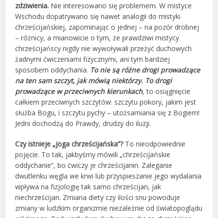
zdziwienia.
Nie interesowano się problemem. W mistyce
Wschodu dopatrywano się nawet analogii do mistyki
chrześcijańskiej, zapominając o jednej – na pozór drobnej
– różnicy, a mianowicie o tym, że prawdziwi mistycy
chrześcijańscy nigdy nie wywoływali przeżyć duchowych
żadnymi ćwiczeniami fizycznymi, ani tym bardziej
sposobem oddychania.
To nie są różne drogi prowadzące
na ten sam szczyt, jak mówią niektórzy. To drogi
prowadzące w przeciwnych kierunkach
, to osiągnięcie
całkiem przeciwnych szczytów: szczytu pokory, jakim jest
służba Bogu, i szczytu pychy – utożsamiania się z Bogiem!
Jedni dochodzą do Prawdy, drudzy do iluzji.
Czy istnieje „joga chrześcijańska”?
To nieodpowiednie
pojęcie. To tak, jakbyśmy mówili „chrześcijańskie
oddychanie”, bo ćwiczy je chrześcijanin. Zaleganie
dwutlenku węgla we krwi lub przyspieszanie jego wydalania
wpływa na fizjologię tak samo chrześcijan, jak
niechrześcijan. Zmiana diety czy ilości snu powoduje
zmiany w ludzkim organizmie niezależnie od światopoglądu