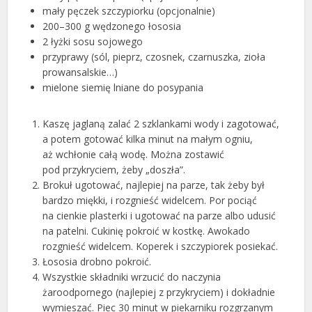
mały pęczek szczypiorku (opcjonalnie)
200–300 g wędzonego łososia
2 łyżki sosu sojowego
przyprawy (sól, pieprz, czosnek, czarnuszka, zioła
prowansalskie…)
mielone siemię lniane do posypania
Kaszę jaglaną zalać 2 szklankami wody i zagotować,
a potem gotować kilka minut na małym ogniu,
aż wchłonie całą wodę. Można zostawić
pod przykryciem, żeby „doszła”.
Brokuł ugotować, najlepiej na parze, tak żeby był
bardzo miękki, i rozgnieść widelcem. Por pociąć
na cienkie plasterki i ugotować na parze albo udusić
na patelni. Cukinię pokroić w kostkę. Awokado
rozgnieść widelcem. Koperek i szczypiorek posiekać.
Łososia drobno pokroić.
Wszystkie składniki wrzucić do naczynia
żaroodpornego (najlepiej z przykryciem) i dokładnie
wymieszać. Piec 30 minut w piekarniku rozgrzanym