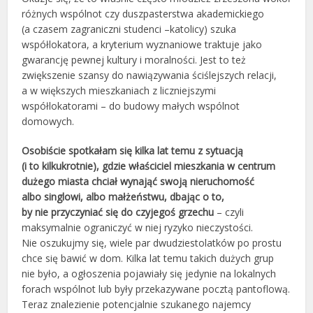
różnych wspólnot czy duszpasterstwa akademickiego
(a czasem zagraniczni studenci –katolicy) szuka
współlokatora, a kryterium wyznaniowe traktuje jako
gwarancję pewnej kultury i moralności. Jest to też
zwiększenie szansy do nawiązywania ściślejszych relacji,
a w większych mieszkaniach z liczniejszymi
współlokatorami – do budowy małych wspólnot
domowych.
Osobiście spotkałam się kilka lat temu z sytuacją
(i to kilkukrotnie), gdzie właściciel mieszkania w centrum
dużego miasta chciał wynająć swoją nieruchomość
albo singlowi, albo małżeństwu, dbając o to,
by nie przyczyniać się do czyjegoś grzechu
– czyli
maksymalnie ograniczyć w niej ryzyko nieczystości.
Nie oszukujmy się, wiele par dwudziestolatków po prostu
chce się bawić w dom. Kilka lat temu takich dużych grup
nie było, a ogłoszenia pojawiały się jedynie na lokalnych
forach wspólnot lub były przekazywane pocztą pantoflową.
Teraz znalezienie potencjalnie szukanego najemcy