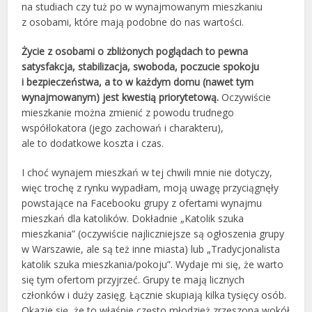
na studiach czy tuż po w wynajmowanym mieszkaniu
z osobami, które mają podobne do nas wartości.
Życie z osobami o zbliżonych poglądach to pewna
satysfakcja, stabilizacja, swoboda, poczucie spokoju
i bezpieczeństwa, a to w każdym domu (nawet tym
wynajmowanym) jest kwestią priorytetową.
Oczywiście
mieszkanie można zmienić z powodu trudnego
współlokatora (jego zachowań i charakteru),
ale to dodatkowe koszta i czas.
I choć wynajem mieszkań w tej chwili mnie nie dotyczy,
więc trochę z rynku wypadłam, moją uwagę przyciągnęły
powstające na Facebooku grupy z ofertami wynajmu
mieszkań dla katolików. Dokładnie „Katolik szuka
mieszkania” (oczywiście najliczniejsze są ogłoszenia grupy
w Warszawie, ale są też inne miasta) lub „Tradycjonalista
katolik szuka mieszkania/pokoju”. Wydaje mi się, że warto
się tym ofertom przyjrzeć. Grupy te mają licznych
członków i duży zasięg. Łącznie skupiają kilka tysięcy osób.
Okazje się, że to właśnie często młodzież zrzeszona wokół