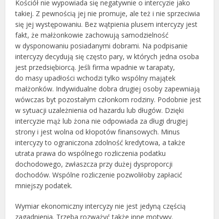
Kościół nie wypowiada się negatywnie o intercyzie jako
takiej. Z pewnością jej nie promuje, ale też i nie sprzeciwia
się jej występowaniu. Bez wątpienia plusem intercyzy jest
fakt, że małżonkowie zachowują samodzielność
w dysponowaniu posiadanymi dobrami. Na podpisanie
intercyzy decydują się często pary, w których jedna osoba
jest przedsiębiorcą. Jeśli firma wpadnie w tarapaty,
do masy upadłości wchodzi tylko wspólny majątek
małżonków. Indywidualne dobra drugiej osoby zapewniają
wówczas byt pozostałym członkom rodziny. Podobnie jest
w sytuacji uzależnienia od hazardu lub długów. Dzięki
intercyzie mąż lub żona nie odpowiada za długi drugiej
strony i jest wolna od kłopotów finansowych. Minus
intercyzy to ograniczona zdolność kredytowa, a także
utrata prawa do wspólnego rozliczenia podatku
dochodowego, zwłaszcza przy dużej dysproporcji
dochodów. Wspólne rozliczenie pozwoliłoby zapłacić
mniejszy podatek.
Wymiar ekonomiczny intercyzy nie jest jedyną częścią
zagadnienia. Trzeba rozważyć także inne motywy.