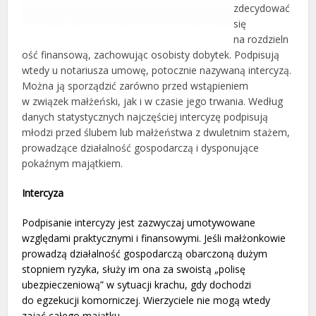
zdecydować
się
na rozdzieln
ość finansową, zachowując osobisty dobytek. Podpisują
wtedy u notariusza umowę, potocznie nazywaną intercyzą.
Można ją sporządzić zarówno przed wstąpieniem
w związek małżeński, jak i w czasie jego trwania. Według
danych statystycznych najczęściej intercyzę podpisują
młodzi przed ślubem lub małżeństwa z dwuletnim stażem,
prowadzące działalność gospodarczą i dysponujące
pokaźnym majątkiem.
Intercyza
Podpisanie intercyzy jest zazwyczaj umotywowane
względami praktycznymi i finansowymi. Jeśli małżonkowie
prowadzą działalność gospodarczą obarczoną dużym
stopniem ryzyka, służy im ona za swoistą „polisę
ubezpieczeniową” w sytuacji krachu, gdy dochodzi
do egzekucji komorniczej. Wierzyciele nie mogą wtedy
zająć całego majątku.