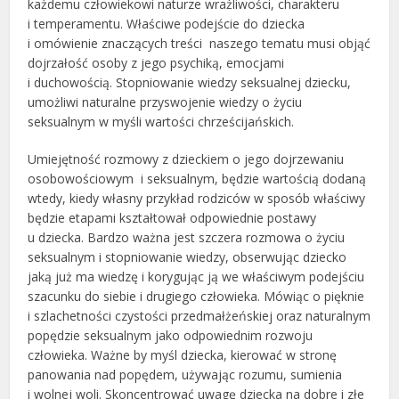
każdemu człowiekowi naturze wrażliwości, charakteru
i temperamentu. Właściwe podejście do dziecka
i omówienie znaczących treści naszego tematu musi objąć
dojrzałość osoby z jego psychiką, emocjami
i duchowością. Stopniowanie wiedzy seksualnej dziecku,
umożliwi naturalne przyswojenie wiedzy o życiu
seksualnym w myśli wartości chrześcijańskich.
Umiejętność rozmowy z dzieckiem o jego dojrzewaniu
osobowościowym i seksualnym, będzie wartością dodaną
wtedy, kiedy własny przykład rodziców w sposób właściwy
będzie etapami kształtował odpowiednie postawy
u dziecka. Bardzo ważna jest szczera rozmowa o życiu
seksualnym i stopniowanie wiedzy, obserwując dziecko
jaką już ma wiedzę i korygując ją we właściwym podejściu
szacunku do siebie i drugiego człowieka. Mówiąc o pięknie
i szlachetności czystości przedmałżeńskiej oraz naturalnym
popędzie seksualnym jako odpowiednim rozwoju
człowieka. Ważne by myśl dziecka, kierować w stronę
panowania nad popędem, używając rozumu, sumienia
i wolnej woli. Skoncentrować uwagę dziecka na dobre i złe