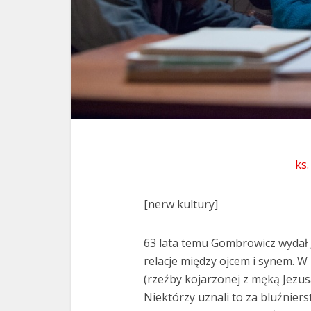
ks
[nerw kultury]
63 lata temu Gombrowicz wydał „
relacje między ojcem i synem. W
(rzeźby kojarzonej z męką Jezusa
Niektórzy uznali to za bluźnier