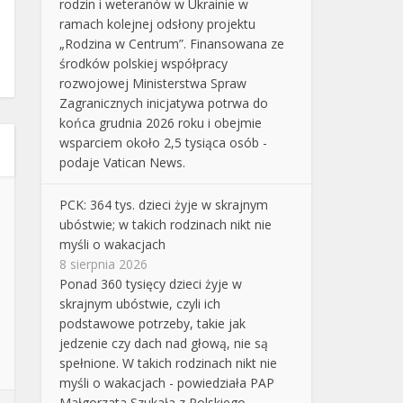
rodzin i weteranów w Ukrainie w
ramach kolejnej odsłony projektu
„Rodzina w Centrum”. Finansowana ze
środków polskiej współpracy
rozwojowej Ministerstwa Spraw
Zagranicznych inicjatywa potrwa do
końca grudnia 2026 roku i obejmie
wsparciem około 2,5 tysiąca osób -
podaje Vatican News.
PCK: 364 tys. dzieci żyje w skrajnym
ubóstwie; w takich rodzinach nikt nie
myśli o wakacjach
8 sierpnia 2026
Ponad 360 tysięcy dzieci żyje w
skrajnym ubóstwie, czyli ich
podstawowe potrzeby, takie jak
jedzenie czy dach nad głową, nie są
spełnione. W takich rodzinach nikt nie
myśli o wakacjach - powiedziała PAP
Małgorzata Szukała z Polskiego