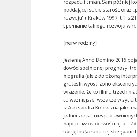
rozpadu i zmian. Sam później k
poddającej sobie starość oraz 
rozwoju” ( Kraków 1997, t.1, s.21
spełnianie takiego rozwoju w rod
[nerw rodziny]
Jesienią Anno Domino 2016 pojaw
dowód spełnionej prognozy, troc
biografia (ale z dołożoną interp
groteski wyostrzono ekscentryc
wrażenie, że to film o trzech ma
co ważniejsze, wszakże w życiu 
iż Aleksandra Konieczna jako m
jednoczenia „niespokrewnionyc
naprzeciw osobowości ojca – Zd
obojętności łamanej strzępami f