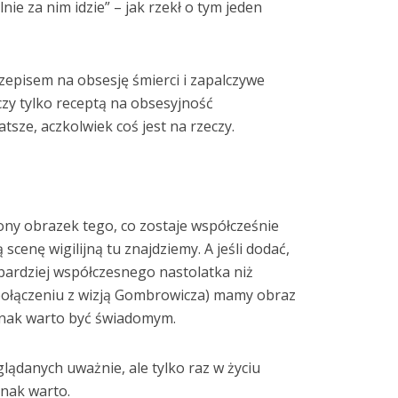
nie za nim idzie” – jak rzekł o tym jeden
zepisem na obsesję śmierci i zapalczywe
zy tylko receptą na obsesyjność
tsze, aczkolwiek coś jest na rzeczy.
ony obrazek tego, co zostaje współcześnie
 scenę wigilijną tu znajdziemy. A jeśli dodać,
 bardziej współczesnego nastolatka niż
połączeniu z wizją Gombrowicza) mamy obraz
dnak warto być świadomym.
glądanych uważnie, ale tylko raz w życiu
dnak warto.