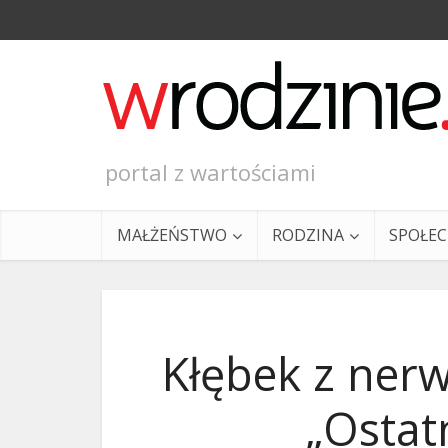
portal z wartościami
MAŁŻEŃSTWO
RODZINA
SPOŁE
Kłębek z ner
„Ostatn
Ewangeli