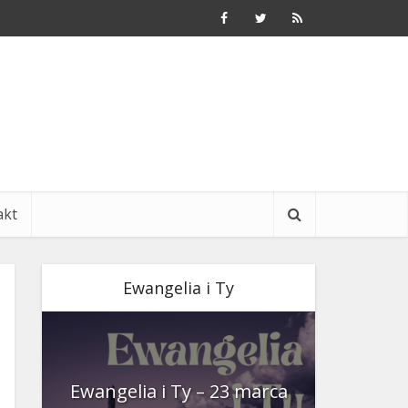
akt
Ewangelia i Ty
nia
Ewangelia i Ty – 23 marca
Ewangeli