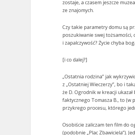
zostaje, a czasem jeszcze muzeal
ze znajomych.
Czy takie parametry domu są pr
poszukiwanie swej tożsamości, c
i zapalczywość? Życie chyba boga
[i co dalej?]
„Ostatnia rodzina” jak wykrzywi
z „Ostatniej Wieczerzy”, bo i taką
że D. Ogrodnik w kreacji ukazał
faktycznego Tomasza B., to (w 
przykrego procesu, którego je
Osobiście zaliczam ten film do o
(podobnie „Plac Zbawiciela”). Je