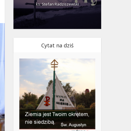
ks. Stefan Radziszewski
ks.
Cytat na dziś