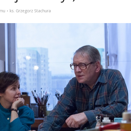
Stefan Radziszewski
ks. Stefan Radziszewski
emu
ks. Grzegorz Stachura