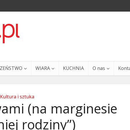
CZEŃSTWO
WIARA
KUCHNIA
O nas
Kont
Kultura i sztuka
wami (na marginesie
iej rodziny”)
a i Ty – 29 grudnia
Ewangelia i Ty – 27 grud