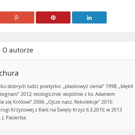
O autorze
achura
u dobrych ludzi; poetycko: „płaskowyż cienia” 1998; „błękit
ożegnani” 2012; teologicznie: wspólnie z ks. Adamem
e się Królowi” 2006; „Ojcze nasz. Rekolekcje” 2015;
ogi Krzyżowej z Kielc na Święty Krzyż 6.3.2015; w 2013
 J. Pasierba.