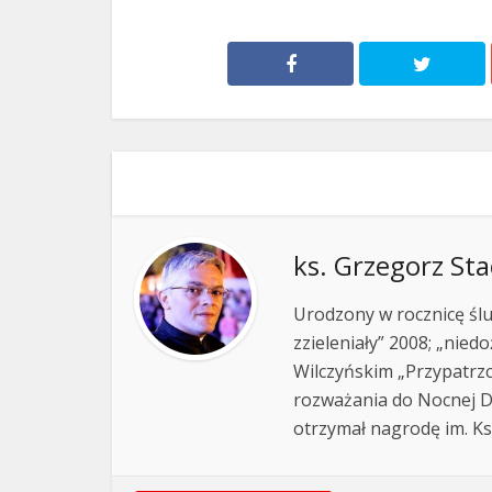
ks. Grzegorz St
Urodzony w rocznicę ślub
zzieleniały” 2008; „nied
Wilczyńskim „Przypatrzci
rozważania do Nocnej Dr
otrzymał nagrodę im. Ks.