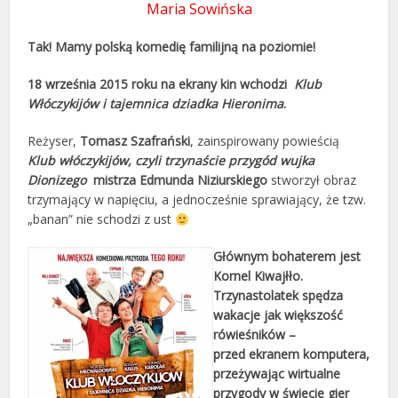
Maria Sowińska
Tak! Mamy polską komedię familijną na poziomie!
18 września 2015 roku na ekrany kin wchodzi
Klub
Włóczykijów i tajemnica dziadka Hieronima
.
Reżyser,
Tomasz Szafrański
, zainspirowany powieścią
Klub włóczykijów, czyli trzynaście przygód wujka
Dionizego
mistrza Edmunda Niziurskiego
stworzył obraz
trzymający w napięciu, a jednocześnie sprawiający, że tzw.
„banan” nie schodzi z ust
Głównym bohaterem jest
Kornel Kiwajłło.
Trzynastolatek spędza
wakacje jak większość
rówieśników –
przed ekranem komputera,
przeżywając wirtualne
przygody w świecie gier