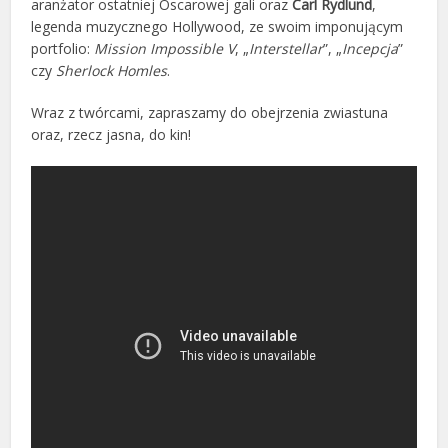
aranżator ostatniej Oscarowej gali oraz
Carl Rydlund
,
legenda muzycznego Hollywood, ze swoim imponującym
portfolio:
Mission Impossible V
, „
Interstellar
”, „
Incepcja
”
czy
Sherlock Homles
.
Wraz z twórcami, zapraszamy do obejrzenia zwiastuna
oraz, rzecz jasna, do kin!