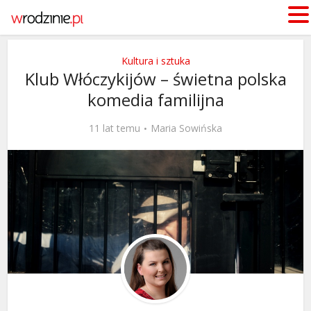
Kultura i sztuka
Klub Włóczykijów – świetna polska
komedia familijna
11 lat temu
Maria Sowińska