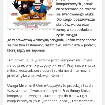
komputerowych. Jednak
nieoczekiwane pojawienie
się zwariowanego wujka
Dionizego, poszukiwacza
skarbów, wprowadza
zamęt w to poukładane
życie i wciąga
go w prawdziwą wakacyjną przygodę. Zanim zdąży dobrze
się nad tym zastanowić, razem z wujkiem rusza w podróż,
której nigdy nie zapomni…
Film pokazuje, że „siedzenie przed kompem” nie umywa
się do przeżywania przygody „w realu”. Przyjaźń, pierwsza
miłość, doświadczanie dobra i solidarności – to można
przeżyć tylko w prawdziwym świecie!
Uwaga Melomani!
Klub włóczykijów
to produkcja też dla
Waszych uszu. Twórcami muzyki są
Fred Emory Smith
kompozytor i dyrygent, autor muzyki do filmów i gier
komputerowych (m.in. „Need for Speed”, „Transformers”),