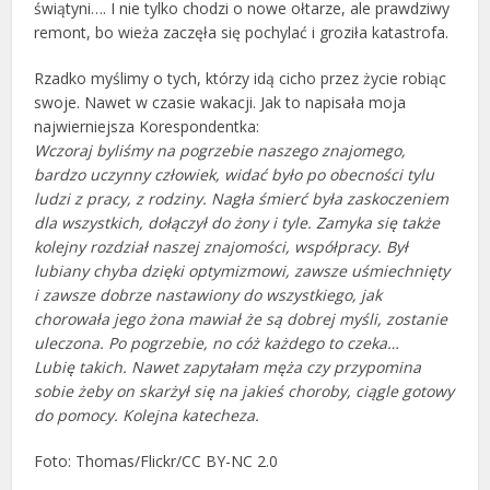
świątyni…. I nie tylko chodzi o nowe ołtarze, ale prawdziwy
remont, bo wieża zaczęła się pochylać i groziła katastrofa.
Rzadko myślimy o tych, którzy idą cicho przez życie robiąc
swoje. Nawet w czasie wakacji. Jak to napisała moja
najwierniejsza Korespondentka:
Wczoraj byliśmy na pogrzebie naszego znajomego,
bardzo uczynny człowiek, widać było po obecności tylu
ludzi z pracy, z rodziny. Nagła śmierć była zaskoczeniem
dla wszystkich, dołączył do żony i tyle. Zamyka się także
kolejny rozdział naszej znajomości, współpracy. Był
lubiany chyba dzięki optymizmowi, zawsze uśmiechnięty
i zawsze dobrze nastawiony do wszystkiego, jak
chorowała jego żona mawiał że są dobrej myśli, zostanie
uleczona. Po pogrzebie, no cóż każdego to czeka…
Lubię takich. Nawet zapytałam męża czy przypomina
sobie żeby on skarżył się na jakieś choroby, ciągle gotowy
do pomocy. Kolejna katecheza.
Foto: Thomas/Flickr/CC BY-NC 2.0