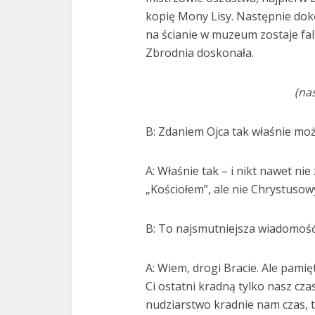
kopię Mony Lisy. Następnie dok
na ścianie w muzeum zostaje fal
Zbrodnia doskonała.
(na
B: Zdaniem Ojca tak właśnie mo
A: Właśnie tak – i nikt nawet ni
„Kościołem”, ale nie Chrystuso
B: To najsmutniejsza wiadomość,
A: Wiem, drogi Bracie. Ale pamięta
Ci ostatni kradną tylko nasz cza
nudziarstwo kradnie nam czas, t