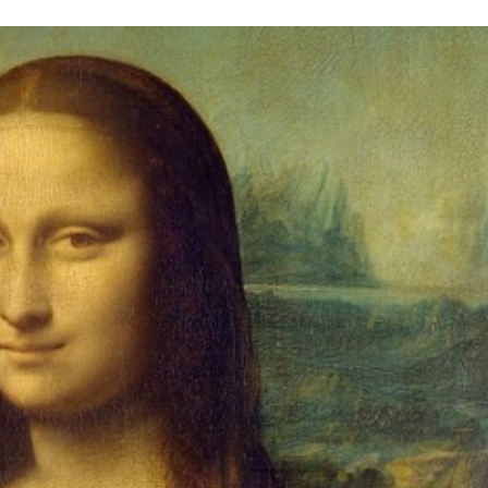
Stefan Radziszewski
ks. Stefan Radziszewski