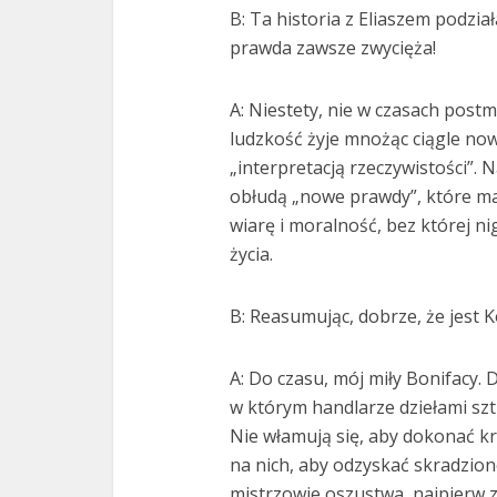
B: Ta historia z Eliaszem podzia
prawda zawsze zwycięża!
A: Niestety, nie w czasach postm
ludzkość żyje mnożąc ciągle no
„interpretacją rzeczywistości”. 
obłudą „nowe prawdy”, które maj
wiarę i moralność, bez której n
życia.
B: Reasumując, dobrze, że jest K
A: Do czasu, mój miły Bonifacy. 
w którym handlarze dziełami szt
Nie włamują się, aby dokonać kra
na nich, aby odzyskać skradzion
mistrzowie oszustwa, najpierw z