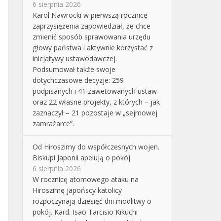
6 sierpnia 2026
Karol Nawrocki w pierwszą rocznicę
zaprzysiężenia zapowiedział, że chce
zmienić sposób sprawowania urzędu
głowy państwa i aktywnie korzystać z
inicjatywy ustawodawczej.
Podsumował także swoje
dotychczasowe decyzje: 259
podpisanych i 41 zawetowanych ustaw
oraz 22 własne projekty, z których – jak
zaznaczył – 21 pozostaje w „sejmowej
zamrażarce”.
Od Hiroszimy do współczesnych wojen.
Biskupi Japonii apelują o pokój
6 sierpnia 2026
W rocznicę atomowego ataku na
Hiroszimę japońscy katolicy
rozpoczynają dziesięć dni modlitwy o
pokój. Kard. Isao Tarcisio Kikuchi