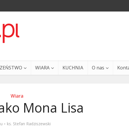
CZEŃSTWO
WIARA
KUCHNIA
O nas
Kont
Wiara
jako Mona Lisa
a i Ty – 29 grudnia
Ewangelia i Ty – 27 grud
mu
ks. Stefan Radziszewski