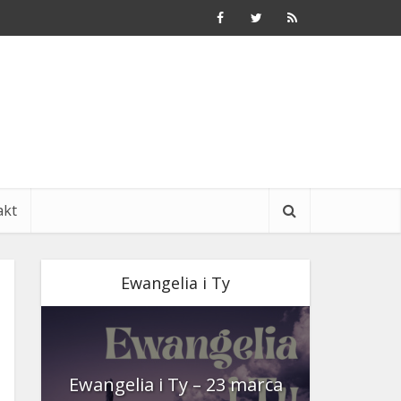
akt
Ewangelia i Ty
nia
Ewangelia i Ty – 23 marca
Ewangeli