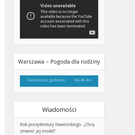
Warszawa – Pogoda dla rodziny
Godzina po godzinie
Na 45 dni
Wiadomości
Rok prezydentury Nawrockiego. „Chcę
zmienić jej model”