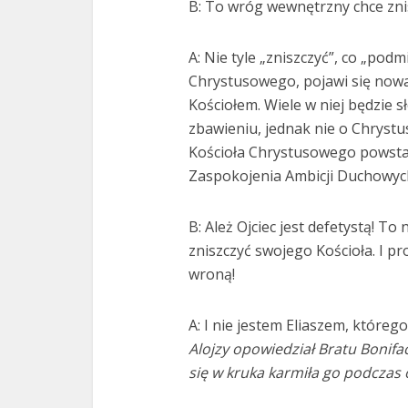
B: To wróg wewnętrzny chce zni
A: Nie tyle „zniszczyć”, co „pod
Chrystusowego, pojawi się nowa
Kościołem. Wiele w niej będzie s
zbawieniu, jednak nie o Chrystus
Kościoła Chrystusowego powstan
Zaspokojenia Ambicji Duchowyc
B: Ależ Ojciec jest defetystą! To
zniszczyć swojego Kościoła. I pr
wroną!
A: I nie jestem Eliaszem, któreg
Alojzy opowiedział Bratu Bonifa
się w kruka karmiła go podczas o