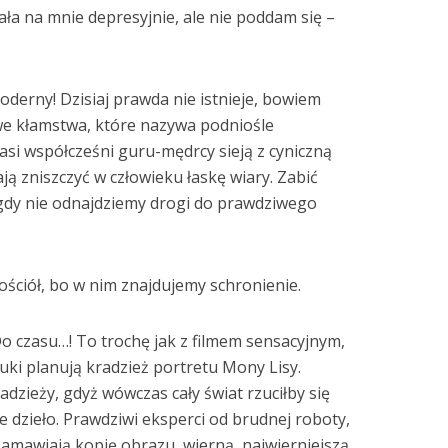
łała na mnie depresyjnie, ale nie poddam się –
oderny! Dzisiaj prawda nie istnieje, bowiem
we kłamstwa, które nazywa podniośle
Nasi współcześni guru-mędrcy sieją z cyniczną
ą zniszczyć w człowieku łaskę wiary. Zabić
igdy nie odnajdziemy drogi do prawdziwego
ościół, bo w nim znajdujemy schronienie.
Do czasu…! To trochę jak z filmem sensacyjnym,
uki planują kradzież portretu Mony Lisy.
dzieży, gdyż wówczas cały świat rzuciłby się
e dzieło. Prawdziwi eksperci od brudnej roboty,
amawiają kopię obrazu, wierną, najwierniejszą