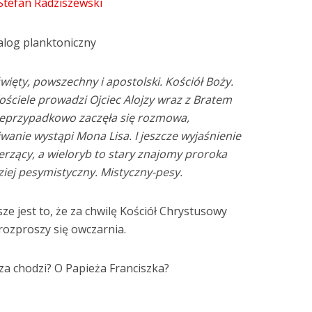
 Stefan Radziszewski
alog planktoniczny
święty, powszechny i apostolski. Kościół Boży.
ościele prowadzi Ojciec Alojzy wraz z Bratem
eprzypadkowo zaczęła się rozmowa,
iwanie wystąpi Mona Lisa. I jeszcze wyjaśnienie
ierzący, a wieloryb to stary znajomy proroka
dziej pesymistyczny. Mistyczny-pesy.
rsze jest to, że za chwilę Kościół Chrystusowy
 rozproszy się owczarnia.
za chodzi? O Papieża Franciszka?