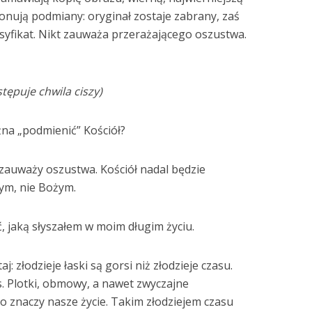
onują podmiany: oryginał zostaje zabrany, zaś
syfikat. Nikt zauważa przerażającego oszustwa.
stępuje chwila ciszy)
żna „podmienić” Kościół?
e zauważy oszustwa. Kościół nadal będzie
wym, nie Bożym.
 jaką słyszałem w moim długim życiu.
j: złodzieje łaski są gorsi niż złodzieje czasu.
s. Plotki, obmowy, a nawet zwyczajne
o znaczy nasze życie. Takim złodziejem czasu