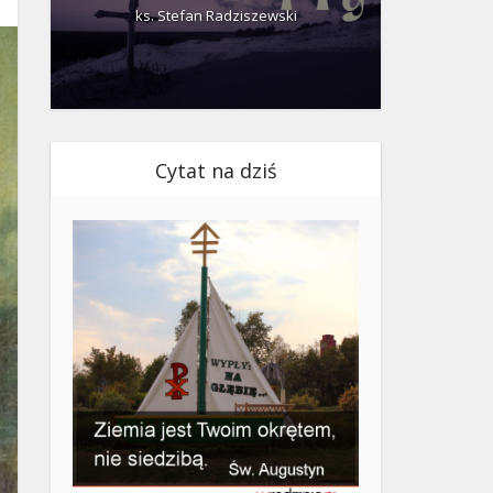
ks. Stefan Radziszewski
ks.
Cytat na dziś