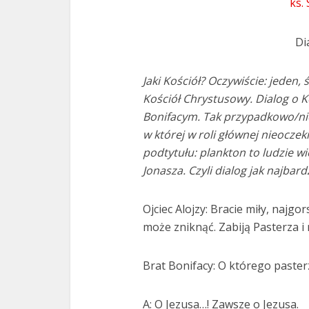
ks.
Di
Jaki Kościół? Oczywiście: jeden, 
Kościół Chrystusowy. Dialog o K
Bonifacym. Tak przypadkowo/ni
w której w roli głównej nieoczek
podtytułu: plankton to ludzie w
Jonasza. Czyli dialog jak najbar
Ojciec Alojzy: Bracie miły, najgo
może zniknąć. Zabiją Pasterza i
Brat Bonifacy: O którego paster
A: O Jezusa…! Zawsze o Jezusa.