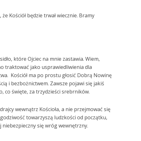
ł, że Kościół będzie trwał wiecznie. Bramy
o sidło, które Ojciec na mnie zastawia. Wiem,
o traktować jako usprawiedliwienia dla
twa. Kościół ma po prostu głosić Dobrą Nowinę
cią i bezbożnictwem. Zawsze pojawi się jakiś
 co święte, za trzydzieści srebrników.
 zdrajcy wewnątrz Kościoła, a nie przejmować się
egodziwość towarzyszą ludzkości od początku,
iej niebezpieczny się wróg wewnętrzny.