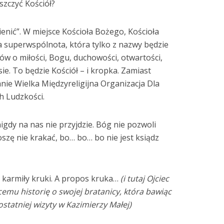
szczyć Kościół?
mienić”. W miejsce Kościoła Bożego, Kościoła
 superwspólnota, która tylko z nazwy będzie
łów o miłości, Bogu, duchowości, otwartości,
ie. To będzie Kościół – i kropka. Zamiast
ie Wielka Międzyreligijna Organizacja Dla
h Ludzkości.
 nigdy na nas nie przyjdzie. Bóg nie pozwoli
oszę nie krakać, bo… bo… bo nie jest ksiądz
o karmiły kruki. A propos kruka…
(i tutaj Ojciec
cemu historię o swojej bratanicy, która bawiąc
statniej wizyty w Kazimierzy Małej)