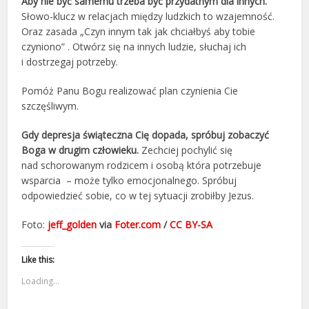
Aby nie być samemu trzeba być przydatnym dla innych.
Słowo-klucz w relacjach między ludzkich to wzajemność.
Oraz zasada „Czyn innym tak jak chciałbyś aby tobie
czyniono” . Otwórz się na innych ludzie, słuchaj ich
i dostrzegaj potrzeby.
Pomóż Panu Bogu realizować plan czynienia Cie
szczęśliwym.
Gdy depresja świąteczna Cię dopada, spróbuj zobaczyć
Boga w drugim człowieku.
Zechciej pochylić się
nad schorowanym rodzicem i osobą która potrzebuje
wsparcia – może tylko emocjonalnego. Spróbuj
odpowiedzieć sobie, co w tej sytuacji zrobiłby Jezus.
Foto:
jeff_golden
via
Foter.com
/
CC BY-SA
Like this:
Loading...