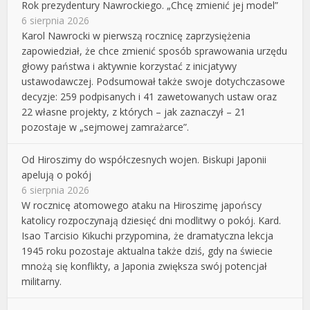
Rok prezydentury Nawrockiego. „Chcę zmienić jej model”
6 sierpnia 2026
Karol Nawrocki w pierwszą rocznicę zaprzysiężenia
zapowiedział, że chce zmienić sposób sprawowania urzędu
głowy państwa i aktywnie korzystać z inicjatywy
ustawodawczej. Podsumował także swoje dotychczasowe
decyzje: 259 podpisanych i 41 zawetowanych ustaw oraz
22 własne projekty, z których – jak zaznaczył – 21
pozostaje w „sejmowej zamrażarce”.
Od Hiroszimy do współczesnych wojen. Biskupi Japonii
apelują o pokój
6 sierpnia 2026
W rocznicę atomowego ataku na Hiroszimę japońscy
katolicy rozpoczynają dziesięć dni modlitwy o pokój. Kard.
Isao Tarcisio Kikuchi przypomina, że dramatyczna lekcja
1945 roku pozostaje aktualna także dziś, gdy na świecie
mnożą się konflikty, a Japonia zwiększa swój potencjał
militarny.