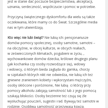
jest w stanie dać poczucie bezpieczeństwa, akceptacji,
uznania, serdeczność, współczucie i pomoc w potrzebie.
Przyczyną świątecznego dyskomfortu dla wielu są także
oczekiwania, które mamy co do Świat. Szczególnie media
nas w tym utwierdzają.
Kto więc nie lubi świąt?
Nie lubią ich: pensjonariusze
domów pomocy społecznej, osoby samotne, samotni –
na obczyźnie, w obcej kulturze, w obcych realiach,
w zeświecczonych klimatach, pogubieni w życiu, ,
wychowankowie domów dziecka, królowe drugiego planu
(jak kochanka czy osoby rozwodzące się), wdowy
i wdowcy, ci którym bieda zagląda do garnka, chorzy
w szpitalach których nikt nie odwiedza, nie lubią ich też
gniewne zranieniem kobiety i wykorzystani mężczyźni,
osoby skłócone i poróżnione, Nie lubią ci którzy przy
pomocy alkoholu zabijają samotność lub z jego pomocą
szukają bliskości. Osoby bezżenne też czują się źle
wysłuchując pouczeń, sugestii i rad. Bywają też samotni w
rodzinie. Osobliwą samotność przeżywają księża.