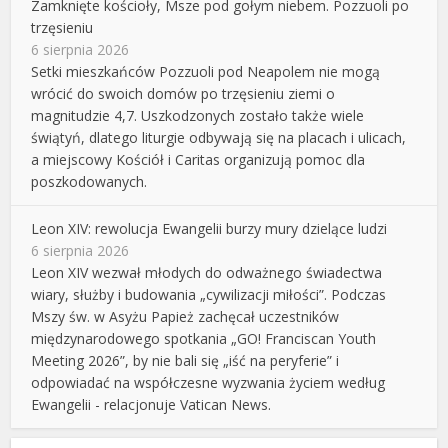
Zamknięte kościoły, Msze pod gołym niebem. Pozzuoli po
trzęsieniu
6 sierpnia 2026
Setki mieszkańców Pozzuoli pod Neapolem nie mogą
wrócić do swoich domów po trzęsieniu ziemi o
magnitudzie 4,7. Uszkodzonych zostało także wiele
świątyń, dlatego liturgie odbywają się na placach i ulicach,
a miejscowy Kościół i Caritas organizują pomoc dla
poszkodowanych.
Leon XIV: rewolucja Ewangelii burzy mury dzielące ludzi
6 sierpnia 2026
Leon XIV wezwał młodych do odważnego świadectwa
wiary, służby i budowania „cywilizacji miłości”. Podczas
Mszy św. w Asyżu Papież zachęcał uczestników
międzynarodowego spotkania „GO! Franciscan Youth
Meeting 2026”, by nie bali się „iść na peryferie” i
odpowiadać na współczesne wyzwania życiem według
Ewangelii - relacjonuje Vatican News.