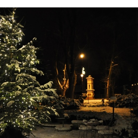
Stefan Radziszewski
ks. Stefan Radziszewski