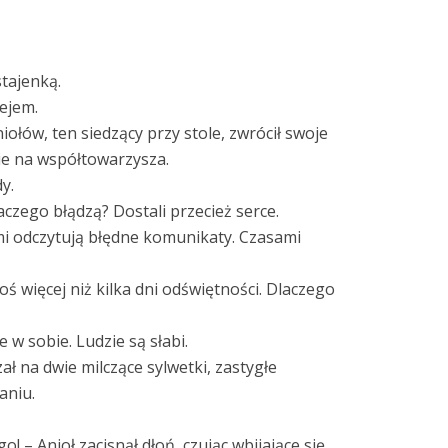
stajenką.
lejem.
niołów, ten siedzący przy stole, zwrócił swoje
nie na współtowarzysza.
y.
aczego błądzą? Dostali przecież serce.
mi odczytują błędne komunikaty. Czasami
ś więcej niż kilka dni odświętności. Dlaczego
e w sobie. Ludzie są słabi.
zał na dwie milczące sylwetki, zastygłe
aniu.
o! – Anioł zacisnął dłoń, czując wbijające się