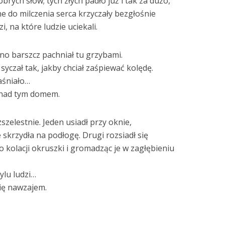
obrych słów; tych złych padło już i tak za dużo,
e do milczenia serca krzyczały bezgłośnie
, na które ludzie uciekali.
no barszcz pachniał tu grzybami.
syczał tak, jakby chciał zaśpiewać kolędę.
jaśniało…
 nad tym domem.
szelestnie. Jeden usiadł przy oknie,
 skrzydła na podłogę. Drugi rozsiadł się
o kolacji okruszki i gromadząc je w zagłębieniu
ylu ludzi…
się nawzajem.