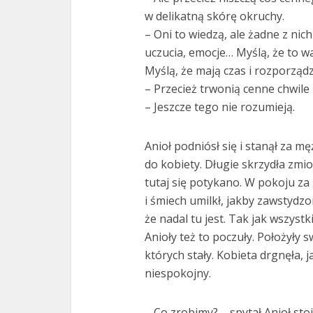
w delikatną skórę okruchy.
– Oni to wiedzą, ale żadne z nic
uczucia, emocje… Myślą, że to wa
Myślą, że mają czas i rozporządz
– Przecież trwonią cenne chwil
– Jeszcze tego nie rozumieją.
Anioł podniósł się i stanął za m
do kobiety. Długie skrzydła zmio
tutaj się potykano. W pokoju za 
i śmiech umilkł, jakby zawstydzo
że nadal tu jest. Tak jak wszystki
Anioły też to poczuły. Położyły 
których stały. Kobieta drgnęła, 
niespokojny.
– Co zrobimy? – spytał Anioł sto