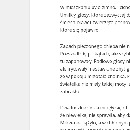
W mieszkaniu było zimno. I cich
Umilkły głosy, które zazwyczaj dzi
śmiech. Nawet zwierzęta pochowa
które się pojawiło.
Zapach pieczonego chleba nie na
Rozszedł się po kątach, ale szyb
tu zapanowały. Radiowe głosy nie
ale irytowały, nastawione zbyt g
że w pokoju migotała choinka, k
światełka nie miały takiej mocy
zabrakło.
Dwa ludzkie serca minęły się ob
że niewielka, nie sprawiła, aby d
Milczenie ciążyło, a w chłodny