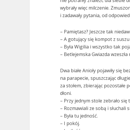
nie potrafiły znaleźć dla siebie d
wybrały więc milczenie. Zmuszon
i zadawały pytania, od odpowiedzi
– Pamiętasz? Jeszcze tak niedaw
– A gotujący się kompot z suszu 
– Była Wigilia i wszystko tak po
– Betlejemska Gwiazda wzeszła
Dwa białe Anioły pojawiły się bez
na parapecie, spuszczając długie
za stołem, zbierając pozostałe p
dłoni.
– Przy jednym stole zebrało się t
– Rozmawiali ze sobą i słuchali 
– Była tu jedność.
– I pokój.