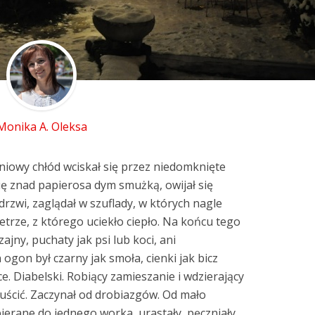
Monika A. Oleksa
niowy chłód wciskał się przez niedomknięte
się znad papierosa dym smużką, owijał się
zwi, zaglądał w szuflady, w których nagle
trze, z którego uciekło ciepło. Na końcu tego
ajny, puchaty jak psi lub koci, ani
 ogon był czarny jak smoła, cienki jak bicz
ce. Diabelski. Robiący zamieszanie i wdzierający
puścić. Zaczynał od drobiazgów. Od mało
bierane do jednego worka, urastały, pęczniały