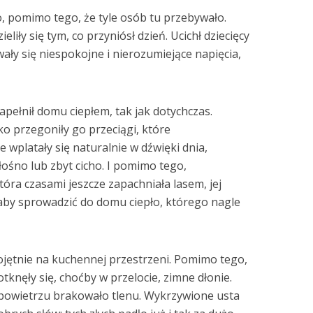
o, pomimo tego, że tyle osób tu przebywało.
eliły się tym, co przyniósł dzień. Ucichł dziecięcy
ły się niespokojne i nierozumiejące napięcia,
pełnił domu ciepłem, tak jak dotychczas.
ko przegoniły go przeciągi, które
 wplatały się naturalnie w dźwięki dnia,
łośno lub zbyt cicho. I pomimo tego,
tóra czasami jeszcze zapachniała lasem, jej
, aby sprowadzić do domu ciepło, którego nagle
ojętnie na kuchennej przestrzeni. Pomimo tego,
otknęły się, choćby w przelocie, zimne dłonie.
m powietrzu brakowało tlenu. Wykrzywione usta