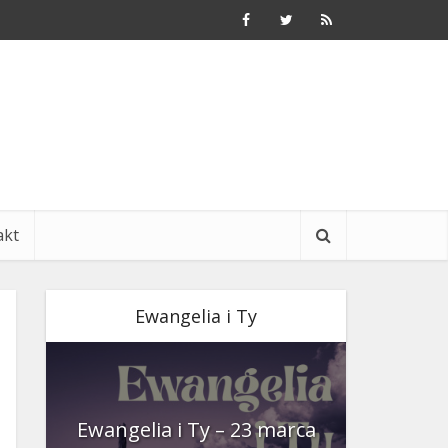
akt
Ewangelia i Ty
nia
Ewangelia i Ty – 23 marca
Ewangeli