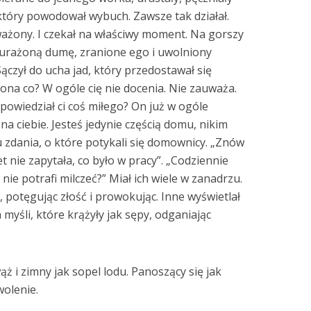
 który powodował wybuch. Zawsze tak działał.
ażony. I czekał na właściwy moment. Na gorszy
a urażoną dumę, zranione ego i uwolniony
 Sączył do ucha jad, który przedostawał się
 ona co? W ogóle cię nie docenia. Nie zauważa.
 powiedział ci coś miłego? On już w ogóle
 na ciebie. Jesteś jedynie częścią domu, nikim
u zdania, o które potykali się domownicy. „Znów
 nie zapytała, co było w pracy”. „Codziennie
 nie potrafi milczeć?” Miał ich wiele w zanadrzu.
 potęgując złość i prowokując. Inne wyświetlał
 myśli, które krążyły jak sępy, odganiając
ż i zimny jak sopel lodu. Panoszący się jak
wolenie.