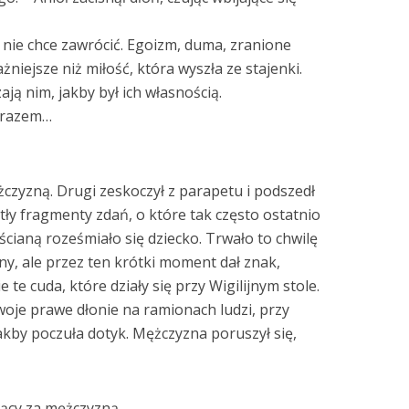
h nie chce zawrócić. Egoizm, duma, zranione
żniejsze niż miłość, która wyszła ze stajenki.
ają nim, jakby był ich własnością.
e razem…
ężczyzną. Drugi zeskoczył z parapetu i podszedł
tły fragmenty zdań, o które tak często ostatnio
ścianą roześmiało się dziecko. Trwało to chwilę
ny, ale przez ten krótki moment dał znak,
e te cuda, które działy się przy Wigilijnym stole.
swoje prawe dłonie na ramionach ludzi, przy
jakby poczuła dotyk. Mężczyzna poruszył się,
jący za mężczyzną.