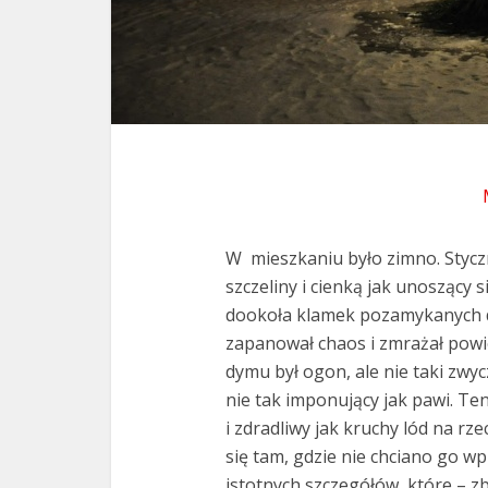
W mieszkaniu było zimno. Stycz
szczeliny i cienką jak unoszący 
dookoła klamek pozamykanych dr
zapanował chaos i zmrażał powie
dymu był ogon, ale nie taki zwycz
nie tak imponujący jak pawi. Ten
i zdradliwy jak kruchy lód na rze
się tam, gdzie nie chciano go w
istotnych szczegółów, które – z