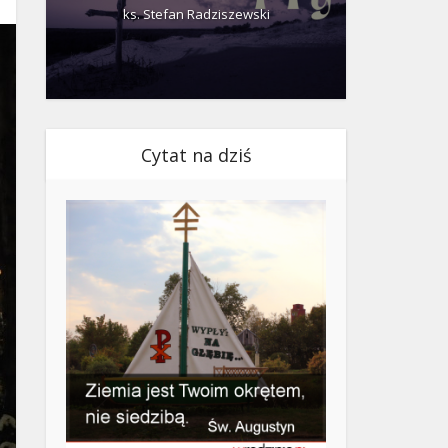
ks. Stefan Radziszewski
ks.
Cytat na dziś