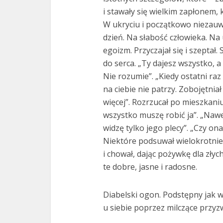
i stawały się wielkim zapłonem,
W ukryciu i początkowo niezauw
dzień. Na słabość człowieka. N
egoizm. Przyczajał się i szeptał.
do serca. „Ty dajesz wszystko, a
Nie rozumie”. „Kiedy ostatni raz
na ciebie nie patrzy. Zobojętniał
więcej”. Rozrzucał po mieszkani
wszystko muszę robić ja”. „Nawet
widzę tylko jego plecy”. „Czy ona
Niektóre podsuwał wielokrotnie,
i chował, dając pożywkę dla złych
te dobre, jasne i radosne.
Diabelski ogon. Podstępny jak wą
u siebie poprzez milczące przyz