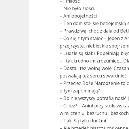
– I miłość.
– Nie było złości.
– Ani obojętności.
– Ten dom stał się betlejemską 
– Prawdziwą, choć z dala od Bet
– Co się z tym stało? – Jeden z A
przejrzyste, niebieskie spojrze
– Ludzie są słabi. Popełniają błęd
– I tak trudno im zrozumieć… Dl
– Dostali też wolną wolę. Czasa
pozwalają też sercu stwardnieć.
– Przecież Boże Narodzenie to co
o tym zapominają?
– Bo nie wszyscy potrafią nosić j
– Ci też? – Anioł przy stole wska
w milczeniu, bezruchu i bezkoch
– Tak. Są tylko ludźmi.
– Ale przecież niszczą coś cenneg