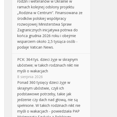
rodzin i weteranów w Ukrainie w
ramach kolejnej odsłony projektu
„Rodzina w Centrum”. Finansowana ze
środków polskiej współpracy
rozwojowej Ministerstwa Spraw
Zagranicznych inicjatywa potrwa do
końca grudnia 2026 roku i obejmie
wsparciem około 2,5 tysiąca osób -
podaje Vatican News.
PCK: 364 tys. dzieci żyje w skrajnym
ubóstwie; w takich rodzinach nikt nie
myśli o wakacjach
8 sierpnia 2026
Ponad 360 tysięcy dzieci żyje w
skrajnym ubóstwie, czyli ich
podstawowe potrzeby, takie jak
jedzenie czy dach nad głową, nie są
spełnione. W takich rodzinach nikt nie
myśli o wakacjach - powiedziała PAP
Małgorzata Szukała z Polskiego