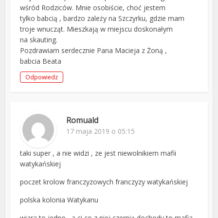
wśród Rodziców. Mnie osobiście, choć jestem
tylko babcią , bardzo zależy na Szczyrku, gdzie mam
troje wnucząt. Mieszkają w miejscu doskonałym
na skauting.
Pozdrawiam serdecznie Pana Macieja z Żoną ,
babcia Beata
Odpowiedz
Romuald
17 maja 2019 o 05:15
taki super , a nie widzi , ze jest niewolnikiem mafii
watykańskiej
poczet krolow franczyzowych franczyzy watykańskiej
polska kolonia Watykanu
wiara to jedno , a ci co z niej czerpią dochody to mafia