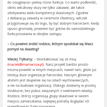
do osiągnięcia i pełnią różne funkcje. Co warto podkreślić,
okres wilczkowy służy nie tylko zabawie, ale także
zdobywaniu wielu kompetencji skautowych. Zgodnie
z deklaracją zawartą w ceremonii Obietnicy, wilczek
przygotowuje się do tego, by być dobrym harcerzem. Kiedy
opuści gromadę, powinien być gotów do samodzielnego
funkcjonowania w obrębie zastępu.
– Co powinni zrobić rodzice, którym spodobał się Wasz
pomysł na skauting?
Maciej Tryburcy:
– Skontaktować się ze mną
(
maciek@mamaroza.pl
). Nasz projekt bardzo prosto
można powielić w innych miejscach, nawet tam, gdzie już
istnieją duże organizacje harcerskie. Naszym głównym
atutem jest skupienie się na celach wychowawczych,
a nie na budowie organizacji. Dlatego działamy w prostej
strukturze, bez pokus związanych z nadmiarem władzy.
Rodzice, którzy organizują grupy skautowe w swoim
miejscu zamieszkania, najlepiej potrafią doglądać ich
prawidłowego funkcjonowania.