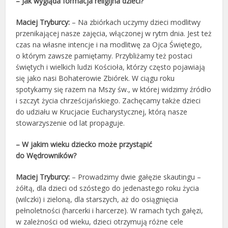
– Jak wygląda formacja religijna dzieci?
Maciej Tryburcy:
– Na zbiórkach uczymy dzieci modlitwy
przenikającej nasze zajęcia, włączonej w rytm dnia. Jest też
czas na własne intencje i na modlitwę za Ojca Świętego,
o którym zawsze pamiętamy. Przybliżamy też postaci
świętych i wielkich ludzi Kościoła, którzy często pojawiają
się jako nasi Bohaterowie Zbiórek. W ciągu roku
spotykamy się razem na Mszy św., w której widzimy źródło
i szczyt życia chrześcijańskiego. Zachęcamy także dzieci
do udziału w Krucjacie Eucharystycznej, którą nasze
stowarzyszenie od lat propaguje.
– W jakim wieku dziecko może przystąpić
do Wędrowników?
Maciej Tryburcy:
– Prowadzimy dwie gałęzie skautingu –
żółtą, dla dzieci od szóstego do jedenastego roku życia
(wilczki) i zieloną, dla starszych, aż do osiągnięcia
pełnoletności (harcerki i harcerze). W ramach tych gałęzi,
w zależności od wieku, dzieci otrzymują różne cele