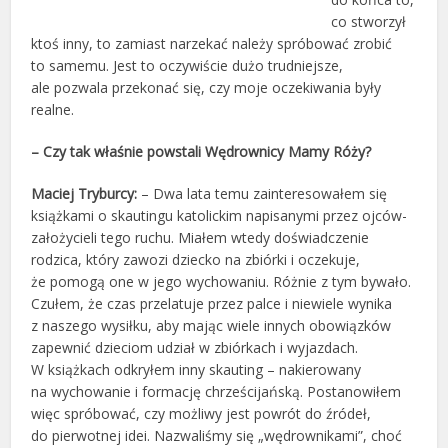
co stworzył
ktoś inny, to zamiast narzekać należy spróbować zrobić
to samemu. Jest to oczywiście dużo trudniejsze,
ale pozwala przekonać się, czy moje oczekiwania były
realne.
– Czy tak właśnie powstali Wędrownicy Mamy Róży?
Maciej Tryburcy:
– Dwa lata temu zainteresowałem się
książkami o skautingu katolickim napisanymi przez ojców-
założycieli tego ruchu. Miałem wtedy doświadczenie
rodzica, który zawozi dziecko na zbiórki i oczekuje,
że pomogą one w jego wychowaniu. Różnie z tym bywało.
Czułem, że czas przelatuje przez palce i niewiele wynika
z naszego wysiłku, aby mając wiele innych obowiązków
zapewnić dzieciom udział w zbiórkach i wyjazdach.
W książkach odkryłem inny skauting – nakierowany
na wychowanie i formację chrześcijańską. Postanowiłem
więc spróbować, czy możliwy jest powrót do źródeł,
do pierwotnej idei. Nazwaliśmy się „wędrownikami”, choć