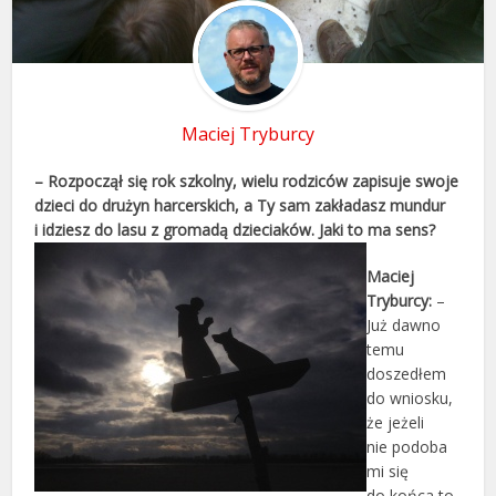
Maciej Tryburcy
– Rozpoczął się rok szkolny, wielu rodziców zapisuje swoje
dzieci do drużyn harcerskich, a Ty sam zakładasz mundur
i idziesz do lasu z gromadą dzieciaków. Jaki to ma sens?
Maciej
Tryburcy:
–
Już dawno
temu
doszedłem
do wniosku,
że jeżeli
nie podoba
mi się
do końca to,