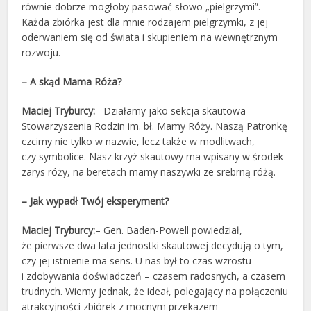
równie dobrze mogłoby pasować słowo „pielgrzymi”.
Każda zbiórka jest dla mnie rodzajem pielgrzymki, z jej
oderwaniem się od świata i skupieniem na wewnętrznym
rozwoju.
– A skąd Mama Róża?
Maciej Tryburcy:
– Działamy jako sekcja skautowa
Stowarzyszenia Rodzin im. bł. Mamy Róży. Naszą Patronkę
czcimy nie tylko w nazwie, lecz także w modlitwach,
czy symbolice. Nasz krzyż skautowy ma wpisany w środek
zarys róży, na beretach mamy naszywki ze srebrną różą.
– Jak wypadł Twój eksperyment?
Maciej Tryburcy:
– Gen. Baden-Powell powiedział,
że pierwsze dwa lata jednostki skautowej decydują o tym,
czy jej istnienie ma sens. U nas był to czas wzrostu
i zdobywania doświadczeń – czasem radosnych, a czasem
trudnych. Wiemy jednak, że ideał, polegający na połączeniu
atrakcyjności zbiórek z mocnym przekazem