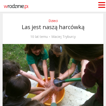
Dzieci
Las jest naszą harcówką
10 lat temu
Maciej Tryburcy