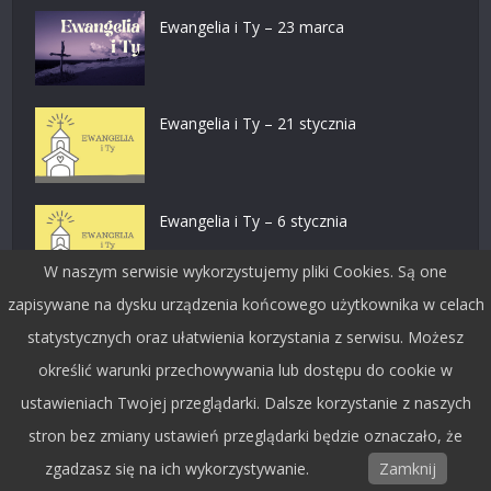
Ewangelia i Ty – 23 marca
Ewangelia i Ty – 21 stycznia
Ewangelia i Ty – 6 stycznia
W naszym serwisie wykorzystujemy pliki Cookies. Są one
zapisywane na dysku urządzenia końcowego użytkownika w celach
Ewangelia i Ty – 29 grudnia
statystycznych oraz ułatwienia korzystania z serwisu. Możesz
określić warunki przechowywania lub dostępu do cookie w
ustawieniach Twojej przeglądarki. Dalsze korzystanie z naszych
stron bez zmiany ustawień przeglądarki będzie oznaczało, że
Dołącz do nas na facebooku
zgadzasz się na ich wykorzystywanie.
Zamknij