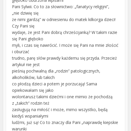
głęboko oburzona wpisami
Pani Sylwii. Co to za słownictwo: „fanatycy religijni”,
„nie dziwię się
że nimi gardzą” w odniesieniu do matek kilkorga dzieci!
Czy Pani się
wydaje, że jest Pani dobrą chrześcijanką? W takim razie
się Pani głęboko
myli, i czas się nawrócić. I może się Pani na mnie złościć
i oburzać
trudno, parę słów prawdy każdemu się przyda. Przecież
artykuł nie jest
pieśnią pochwalną dla „rodzin” patologicznych,
alkoholików, lub takich
co płodzą dzieci a potem je porzucają! Sama
opiekowałam się jako
wolontarusz takimi dziećmi i one mimio że pochodzą
z „takich” rodzin też
zasługują na miłość i może, mimo wszystko, będą
kiedyś wspaniałymi
ludźmi, już są! Co to znaczy dla Pani „naprawdę kiepskie
warunki