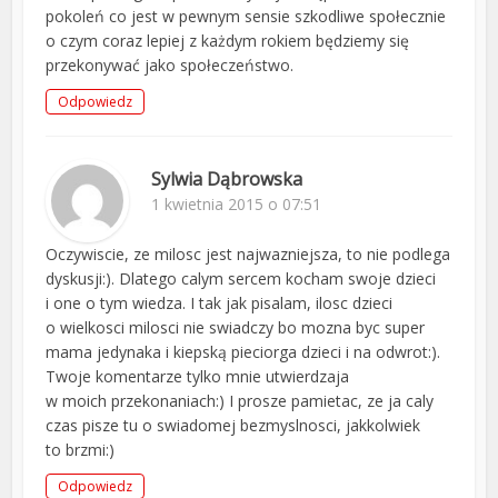
pokoleń co jest w pewnym sensie szkodliwe społecznie
o czym coraz lepiej z każdym rokiem będziemy się
przekonywać jako społeczeństwo.
Odpowiedz
Sylwia Dąbrowska
1 kwietnia 2015 o 07:51
Oczywiscie, ze milosc jest najwazniejsza, to nie podlega
dyskusji:). Dlatego calym sercem kocham swoje dzieci
i one o tym wiedza. I tak jak pisalam, ilosc dzieci
o wielkosci milosci nie swiadczy bo mozna byc super
mama jedynaka i kiepską pieciorga dzieci i na odwrot:).
Twoje komentarze tylko mnie utwierdzaja
w moich przekonaniach:) I prosze pamietac, ze ja caly
czas pisze tu o swiadomej bezmyslnosci, jakkolwiek
to brzmi:)
Odpowiedz