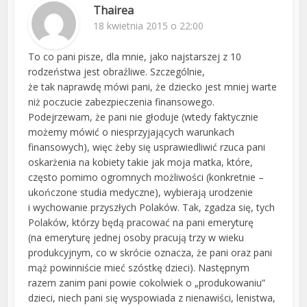
Thairea
18 kwietnia 2015 o 22:00
To co pani pisze, dla mnie, jako najstarszej z 10
rodzeństwa jest obraźliwe. Szczególnie,
że tak naprawdę mówi pani, że dziecko jest mniej warte
niż poczucie zabezpieczenia finansowego.
Podejrzewam, że pani nie głoduje (wtedy faktycznie
możemy mówić o niesprzyjających warunkach
finansowych), więc żeby się usprawiedliwić rzuca pani
oskarżenia na kobiety takie jak moja matka, które,
często pomimo ogromnych możliwości (konkretnie –
ukończone studia medyczne), wybierają urodzenie
i wychowanie przyszłych Polaków. Tak, zgadza się, tych
Polaków, którzy będą pracować na pani emeryturę
(na emeryturę jednej osoby pracują trzy w wieku
produkcyjnym, co w skrócie oznacza, że pani oraz pani
mąż powinniście mieć szóstkę dzieci). Następnym
razem zanim pani powie cokolwiek o „produkowaniu”
dzieci, niech pani się wyspowiada z nienawiści, lenistwa,