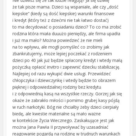
Nie dziwisz się że tak ludzie reagują? Ja się dziwię
że tak pisze mama. Dzieci są wspaniałe, ale czy „dość
kiepskie” (kiedy są dość kiepskie) warunki finansowe
i kredyt (który też z dziećmi nie tak łatwo dostać)
to ma decydować o posiadaniu dzieci? To co ma zrobić
rodzina która miała duuużo pieniędzy, ale firma upadła
i już ma mało? Można powiedzieć że nie mieli
na to wpływu, ale mogli pomyśleć co zrobimy jak
zbankrutujemy, może lepiej poczekać z rodzeniem
dzieci po 40 jak już będzie spłacony kredyt i wtedy małą
pożyczką opłacić invitro i zapewnić dziecku stabilizację.
Najlepiej od razu wykupić dwie usługi. Przewidzieć
chłopczyka i dziewczynkę i wtedy będzie to obrazem
pięknej i odpowiedzialnej rodziny bez kredytu
i z odpowiednią kasą na wszystkie rzeczy. Gorzej jak się
okaże że zabrakło miłości i pomimo grubej kasy pójdą
w ruch narkotyki. Bóg nie chciałby żeby dzieci cierpiały
biedę, ale kwestie materialne są mało ważne
w kontekście Życia Wiecznego. Zaskakujące jest jak
można Jana Pawła II przywoływać by uzasadniać
reagowanie pogardą na rodzinę w trudnych warunkach