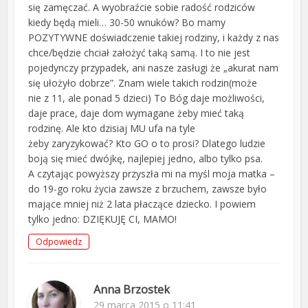
się zamęczać. A wyobraźcie sobie radość rodziców
kiedy będą mieli… 30-50 wnuków? Bo mamy
POZYTYWNE doświadczenie takiej rodziny, i każdy z nas
chce/będzie chciał założyć taką samą. I to nie jest
pojedynczy przypadek, ani nasze zasługi że „akurat nam
się ułożyło dobrze”. Znam wiele takich rodzin(może
nie z 11, ale ponad 5 dzieci) To Bóg daje możliwości,
daje prace, daje dom wymagane żeby mieć taką
rodzinę. Ale kto dzisiaj MU ufa na tyle
żeby zaryzykować? Kto GO o to prosi? Dlatego ludzie
boją się mieć dwójkę, najlepiej jedno, albo tylko psa.
A czytając powyższy przyszła mi na myśl moja matka –
do 19-go roku życia zawsze z brzuchem, zawsze było
mające mniej niż 2 lata płaczące dziecko. I powiem
tylko jedno: DZIĘKUJĘ CI, MAMO!
Odpowiedz
Anna Brzostek
29 marca 2015 o 11:41