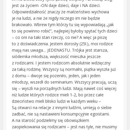
jest za życiem -ON daje dzieci, daje i NA dzieci.
Odpowiedzialność znaczy że małżeństwo wychowa
je na ludzi, a nie że nigdy niczego im nie będzie
brakowało. Wbrew tym którzy tu się wypowiadają „jak
to się powinno robić”, najlepiej byłoby spytać tych dzieci
– co oni na taki stan rzeczy, co nie? A więc ja piszę
to z doświadczenia. Jestem dorosły (25l.), moi rodzice
mają nas uwaga… JEDENASTU. Trójka jest starsza,
siódemka młodsza, większość mieszka jeszcze
z rodzicami. I jestem rodzicom absolutnie wdzięczny
za taką rodzinę. Wszyscy są normalni, piątka wyszła już
z domu – dwoje się pożeniło, jeden, jak i jeden
młodszy, wszedł do seminarium. Wszsycy pracują, uczą
się – wyszli na porządnych ludzi. Mają nawet coś więcej
niż ludzie których rodzice mieli 1-2, bo przez całe
dzieciństwo mieli blisko ludzi w każdym wieku –
Są otwarci na relacje z innymi ludźmi, umieją o siebie
zadbać, nie są nastawieni konsumpcyjnie egoistami.
A na starość podzielimy się obowiązkiem
zaopiekowania się rodzicami – jest nas tyle, nie musimy