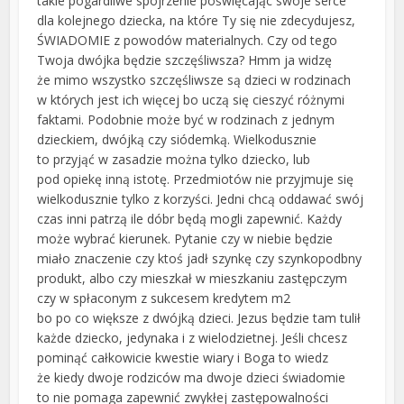
takie pogardliwe spojrzenie poświęcając swoje serce
dla kolejnego dziecka, na które Ty się nie zdecydujesz,
ŚWIADOMIE z powodów materialnych. Czy od tego
Twoja dwójka będzie szczęśliwsza? Hmm ja widzę
że mimo wszystko szczęśliwsze są dzieci w rodzinach
w których jest ich więcej bo uczą się cieszyć różnymi
faktami. Podobnie może być w rodzinach z jednym
dzieckiem, dwójką czy siódemką. Wielkodusznie
to przyjąć w zasadzie można tylko dziecko, lub
pod opiekę inną istotę. Przedmiotów nie przyjmuje się
wielkodusznie tylko z korzyści. Jedni chcą oddawać swój
czas inni patrzą ile dóbr będą mogli zapewnić. Każdy
może wybrać kierunek. Pytanie czy w niebie będzie
miało znaczenie czy ktoś jadł szynkę czy szynkopodbny
produkt, albo czy mieszkał w mieszkaniu zastępczym
czy w spłaconym z sukcesem kredytem m2
bo po co większe z dwójką dzieci. Jezus będzie tam tulił
każde dziecko, jedynaka i z wielodzietnej. Jeśli chcesz
pominąć całkowicie kwestie wiary i Boga to wiedz
że kiedy dwoje rodziców ma dwoje dzieci świadomie
to nie pomaga zapewnić zwykłej zastępowalności