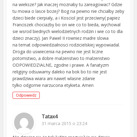
na wieksze? Jak inaczej moznaby tu zareagowac? Gdzie
tu mowa o lasce bozej? Bog na pewno nie chcialby zeby
dzieci biede cierpialy, a i Kosciol jest przeciwny( papiez
Franciszek chociazby bo on wie co to bieda, wychowal
sie wsrod biednych wielodzietnych rodzin i wie co to dla
dzieci znaczy). Jan Pawel II rowniez madre slowa
na temat odpowiedzialnosci rodzicielskiej wypowiadal.
Droga do uswiecenia na pewno nie jest liczne
potomstwo, a dobre malzenstwo to malzenstwo
ODPOWIEDZIALNE, zgodne i prawe. A fanatyzm
religijny odsuwamy daleko na bok bo to nie jest
prawdziwa wiara ani nawet wlasne zdanie
tylko odgornie narzucona etykieta. Amen
Odpowiedz
Tatax4
31 marca 2015 o 23:24