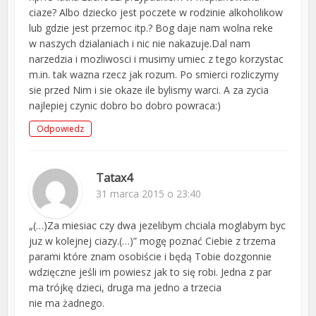
ciaze? Albo dziecko jest poczete w rodzinie alkoholikow
lub gdzie jest przemoc itp.? Bog daje nam wolna reke
w naszych dzialaniach i nic nie nakazuje.Dal nam
narzedzia i mozliwosci i musimy umiec z tego korzystac
m.in. tak wazna rzecz jak rozum. Po smierci rozliczymy
sie przed Nim i sie okaze ile bylismy warci. A za zycia
najlepiej czynic dobro bo dobro powraca:)
Odpowiedz
Tatax4
31 marca 2015 o 23:40
„(…)Za miesiac czy dwa jezelibym chciala moglabym byc
juz w kolejnej ciazy.(…)” mogę poznać Ciebie z trzema
parami które znam osobiście i będą Tobie dozgonnie
wdzięczne jeśli im powiesz jak to się robi. Jedna z par
ma trójkę dzieci, druga ma jedno a trzecia
nie ma żadnego.