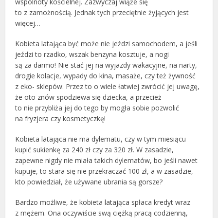
wspólnoty kościelnej. Zazwyczaj wiąże się
to z zamożnością. Jednak tych przeciętnie żyjących jest
więcej…
Kobieta latająca być może nie jeździ samochodem, a jeśli
jeździ to rzadko, wszak benzyna kosztuje, a nogi
są za darmo! Nie stać jej na wyjazdy wakacyjne, na narty,
drogie kolacje, wypady do kina, masaże, czy też żywność
z eko- sklepów. Przez to o wiele łatwiej zwrócić jej uwagę,
że oto znów spodziewa się dziecka, a przecież
to nie przybliża jej do tego by mogła sobie pozwolić
na fryzjera czy kosmetyczkę!
Kobieta latająca nie ma dylematu, czy w tym miesiącu
kupić sukienkę za 240 zł czy za 320 zł. W zasadzie,
zapewne nigdy nie miała takich dylematów, bo jeśli nawet
kupuje, to stara się nie przekraczać 100 zł, a w zasadzie,
kto powiedział, że używane ubrania są gorsze?
Bardzo możliwe, że kobieta latająca spłaca kredyt wraz
z mężem. Ona oczywiście swą ciężką pracą codzienną,