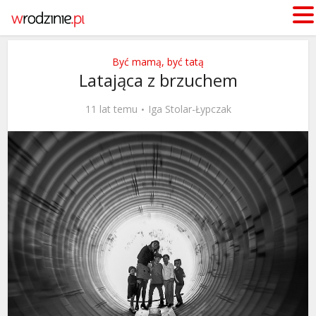
Być mamą, być tatą
Latająca z brzuchem
11 lat temu
Iga Stolar-Łypczak