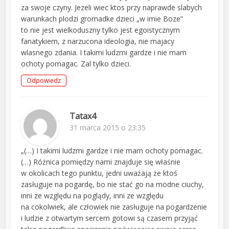
za swoje czyny. Jezeli wiec ktos przy naprawde slabych
warunkach plodzi gromadke dzieci „w imie Boze”
to nie jest wielkoduszny tylko jest egoistycznym
fanatykiem, z narzucona ideologia, nie majacy
wlasnego zdania. I takimi ludzmi gardze i nie mam
ochoty pomagac. Zal tylko dzieci.
Odpowiedz
Tatax4
31 marca 2015 o 23:35
„(…) I takimi ludzmi gardze i nie mam ochoty pomagac.
(…) Różnica pomiędzy nami znajduje się właśnie
w okolicach tego punktu, jedni uważają że ktoś
zasługuje na pogardę, bo nie stać go na modne ciuchy,
inni ze względu na poglądy, inni ze względu
na cokolwiek, ale człowiek nie zasługuje na pogardzenie
i ludzie z otwartym sercem gotowi są czasem przyjąć