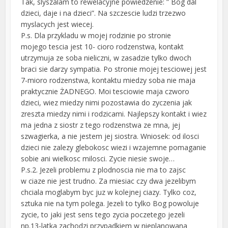
Tak, slyszalam to rewelacyjne powiedzenie: ” Bog dal
dzieci, daje i na dzieci”. Na szczescie ludzi trzezwo
myslacych jest wiecej.
P.s. Dla przykladu w mojej rodzinie po stronie
mojego tescia jest 10- cioro rodzenstwa, kontakt
utrzymuja ze soba nieliczni, w zasadzie tylko dwoch
braci sie darzy sympatia. Po stronie mojej tesciowej jest
7-mioro rodzenstwa, kontaktu miedzy soba nie maja
praktycznie ŻADNEGO. Moi tesciowie maja czworo
dzieci, wiez miedzy nimi pozostawia do zyczenia jak
zreszta miedzy nimi i rodzicami. Najlepszy kontakt i wiez
ma jedna z siostr z tego rodzenstwa ze mna, jej
szwagierka, a nie jestem jej siostra. Wniosek: od ilosci
dzieci nie zalezy glebokosc wiezi i wzajemne pomaganie
sobie ani wielkosc milosci. Zycie niesie swoje…
P.s.2. Jezeli problemu z plodnoscia nie ma to zajsc
w ciaze nie jest trudno. Za miesiac czy dwa jezelibym
chciala moglabym byc juz w kolejnej ciazy. Tylko coz,
sztuka nie na tym polega. Jezeli to tylko Bog powoluje
zycie, to jaki jest sens tego zycia poczetego jezeli
np.13-latka zachodzi przypadkiem w nieplanowana