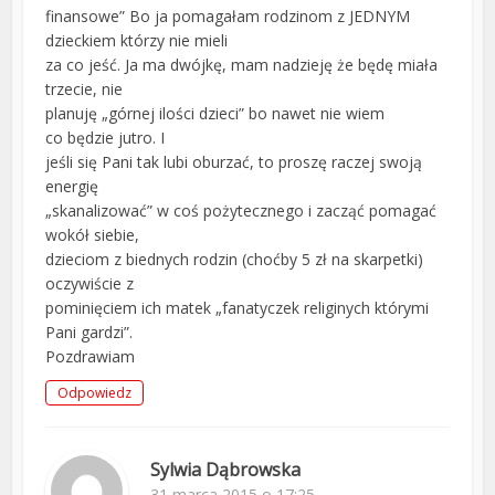
finansowe” Bo ja pomagałam rodzinom z JEDNYM
dzieckiem którzy nie mieli
za co jeść. Ja ma dwójkę, mam nadzieję że będę miała
trzecie, nie
planuję „górnej ilości dzieci” bo nawet nie wiem
co będzie jutro. I
jeśli się Pani tak lubi oburzać, to proszę raczej swoją
energię
„skanalizować” w coś pożytecznego i zacząć pomagać
wokół siebie,
dzieciom z biednych rodzin (choćby 5 zł na skarpetki)
oczywiście z
pominięciem ich matek „fanatyczek religinych którymi
Pani gardzi”.
Pozdrawiam
Odpowiedz
Sylwia Dąbrowska
31 marca 2015 o 17:25