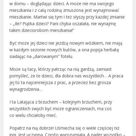
w domu – doglądając dzieci. A może nie ma swojego
mieszkania i z całą rodziną zmuszona jest wynajmować
mieszkanie. Martwi się tym i też słyszy przy każdej zmianie
– „Ile? Piątka dzieci? Pani chyba oszalała, nie wynajmę
takim dzieciorobom mieszkania!”
Być może jej dzieci nie jeżdżą nowym wózkiem, nie mają
w każdym sezonie nowych butów, a ona popija herbatę
siadając na „darowanym” fotelu.
Może są tacy, którzy patrząc na nią gardzą, zamiast
pomyśleć, że te dzieci, dla dobra nas wszystkich… A praca
jej to ta najcenniejsza z prac, a przecież bez grosza
wynagrodzenia…
I ta Latająca z brzuchem – kolejnym brzuchem, przy
wszystkich swych być może ograniczeniach, ma coś
co wielu chciałoby mieć.
Popatrz na nią dobrze! Uśmiecha się o wiele częściej niż
inni. Jest uczynna. Często wyrozumiała. A nader wszystko –