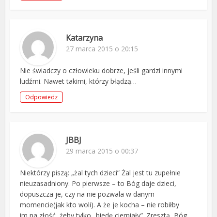
Katarzyna
27 marca 2015 o 20:15
Nie świadczy o człowieku dobrze, jeśli gardzi innymi
ludźmi. Nawet takimi, którzy błądzą…
Odpowiedz
JBBJ
29 marca 2015 o 00:37
Niektórzy piszą: „żal tych dzieci” Żal jest tu zupełnie
nieuzasadniony. Po pierwsze – to Bóg daje dzieci,
dopuszcza je, czy na nie pozwala w danym
momencie(jak kto woli). A że je kocha – nie robiłby
im na złość, żeby tylko „biedę cierpiały”. Zresztą, Bóg