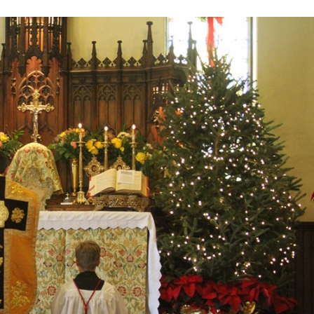
Stefan Radziszewski
ks. Stefan Radziszewski