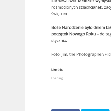
karnawałowa.
Młodzież wymyśla
rozmodlonych szlachcianek, żac
święconej.
Boże Narodzenie było dniem tak
początek Nowego Roku
– do teg
stycznia.
Foto: Jim, the Photographer/Flic
Like this:
Loading...