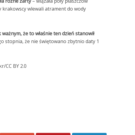
ła różne żarty
– wiązała poły płaszczów
y krakowscy wlewali atrament do wody
 ważnym, że to właśnie ten dzień stanowił
o stopnia, że nie świętowano zbytnio daty 1
kr/CC BY 2.0