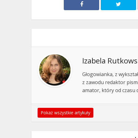
Izabela Rutkows
Głogowianka, z wykształc
z zawodu redaktor pisma
amator, który od czasu 
Pokaż wszystkie artykuły