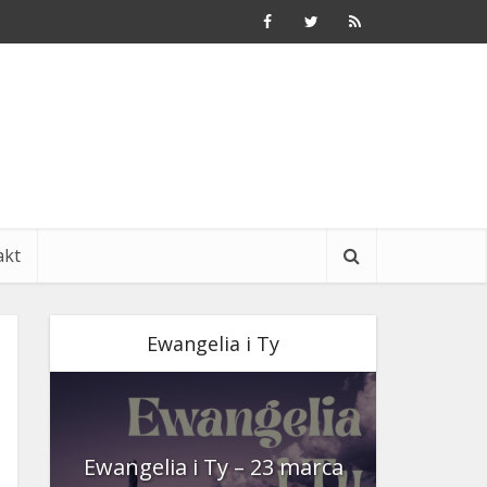
akt
Ewangelia i Ty
nia
Ewangelia i Ty – 23 marca
Ewangeli