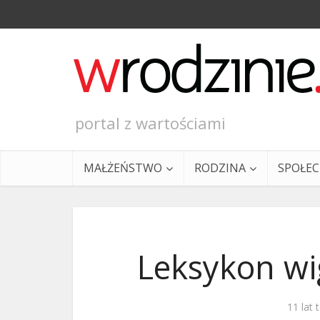
portal z wartościami
MAŁŻEŃSTWO
RODZINA
SPOŁE
Leksykon wi
Ewangeli
11 lat