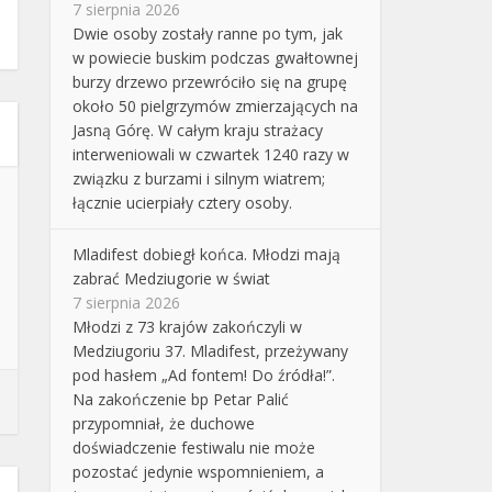
7 sierpnia 2026
Dwie osoby zostały ranne po tym, jak
w powiecie buskim podczas gwałtownej
burzy drzewo przewróciło się na grupę
około 50 pielgrzymów zmierzających na
Jasną Górę. W całym kraju strażacy
interweniowali w czwartek 1240 razy w
związku z burzami i silnym wiatrem;
łącznie ucierpiały cztery osoby.
Mladifest dobiegł końca. Młodzi mają
zabrać Medziugorie w świat
7 sierpnia 2026
Młodzi z 73 krajów zakończyli w
Medziugoriu 37. Mladifest, przeżywany
pod hasłem „Ad fontem! Do źródła!”.
Na zakończenie bp Petar Palić
przypomniał, że duchowe
doświadczenie festiwalu nie może
pozostać jedynie wspomnieniem, a