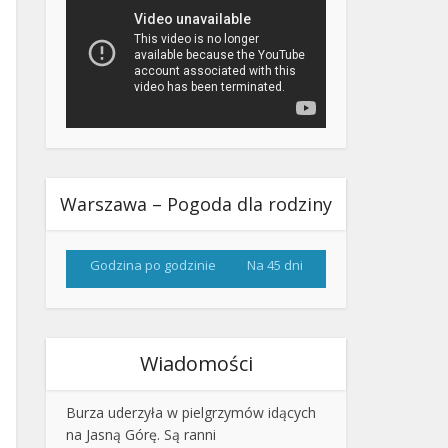
Warszawa – Pogoda dla rodziny
Godzina po godzinie
Na 45 dni
Wiadomości
Burza uderzyła w pielgrzymów idących
na Jasną Górę. Są ranni