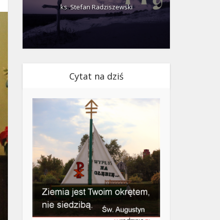
ks. Stefan Radziszewski
ks.
Cytat na dziś