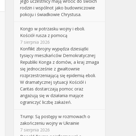
jego uczestnicy mają wrócić do swoich
rodzin i wspólnot jako budowniczowie
pokoju i świadkowie Chrystusa.
Kongo w potrzasku wojny i eboli.
Kościół rusza z pomocą
7 sierpnia 2026
Konflikt zbrojny wypędza dziesiątki
tysięcy mieszkańców Demokratycznej
Republiki Konga z domów, a kraj zmaga
się jednocześnie z gwałtownie
rozprzestrzeniającą się epidemią eboli.
W dramatycznej sytuacji Kościół i
Caritas dostarczają pomoc oraz
angażują się w działania mające
ograniczyć liczbę zakażeń.
Trump: Są postępy w rozmowach o
zakończeniu wojny w Ukrainie
7 sierpnia 2026