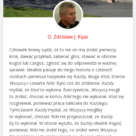
O. Zdzisław J. Kijas
Człowiek leniwy sądzi, że to nie on ma zrobić pierwszy
krok, dawać przykład, zabierać głos, stawać w obronie
kogoś lub czegoś, zgłosić się do odpowiedzi w ważnej
sprawie. Idealnie pasuje do niego historia o czterech
osobach: pierwsza nazywała się
Każdy
, druga
Ktoś
, trzecia
Wszyscy
i czwarta
Nikt
. Było coś do zrobienia.
Każdy
myślał, że
Ktoś
to wykona. Rzeczywiście,
Wszyscy
mogli
to zrobić, chociaż w końcu
Nikt
tego nie wykonał.
Ktoś
się
rozgniewał, ponieważ praca należała do
Każdego
.
Tymczasem
Każdy
myślał, że
Wszyscy
mogliby
to wykonać, chociaż
Nikt
nie przypuszczał, że
Każdy
by to wykonał. W istocie wyszło, że
Każdy
obwinił
Kogoś
,
ponieważ
Nikt
nie zrobił tego, co zrobić winni
Wszyscy
.