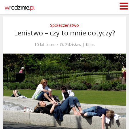
Społeczeństwo
Lenistwo – czy to mnie dotyczy?
10 lat temu
O. Zdzisław J. Kijas