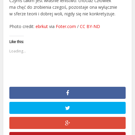
Czymś takim jest właśnie lenistwo: chociaż człowiek
ma chęć do zrobienia czegoś, pozostaje ona wyłącznie
w sferze teorii i dobrej woli, nigdy się nie konkretyzuje.
Photo credit:
ebrkut
via
Foter.com
/
CC BY-ND
Like this:
Loading...