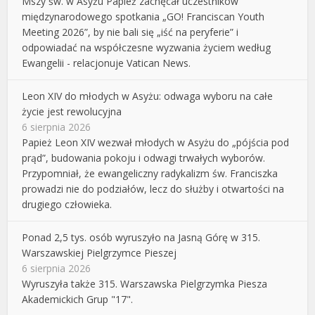
Mszy św. w Asyżu Papież zachęcał uczestników
międzynarodowego spotkania „GO! Franciscan Youth
Meeting 2026”, by nie bali się „iść na peryferie” i
odpowiadać na współczesne wyzwania życiem według
Ewangelii - relacjonuje Vatican News.
Leon XIV do młodych w Asyżu: odwaga wyboru na całe
życie jest rewolucyjna
6 sierpnia 2026
Papież Leon XIV wezwał młodych w Asyżu do „pójścia pod
prąd”, budowania pokoju i odwagi trwałych wyborów.
Przypomniał, że ewangeliczny radykalizm św. Franciszka
prowadzi nie do podziałów, lecz do służby i otwartości na
drugiego człowieka.
Ponad 2,5 tys. osób wyruszyło na Jasną Górę w 315.
Warszawskiej Pielgrzymce Pieszej
6 sierpnia 2026
Wyruszyła także 315. Warszawska Pielgrzymka Piesza
Akademickich Grup "17".