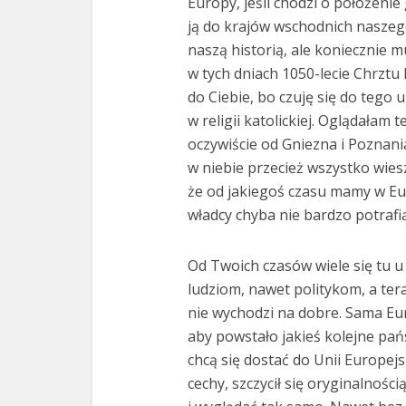
Europy, jeśli chodzi o położenie 
ją do krajów wschodnich naszeg
naszą historią, ale koniecznie 
w tych dniach 1050-lecie Chrztu 
do Ciebie, bo czuję się do teg
w religii katolickiej. Oglądałam 
oczywiście od Gniezna i Poznani
w niebie przecież wszystko wiesz
że od jakiegoś czasu mamy w Eu
władcy chyba nie bardzo potrafi
Od Twoich czasów wiele się tu u
ludziom, nawet politykom, a tera
nie wychodzi na dobre. Sama Eur
aby powstało jakieś kolejne pa
chcą się dostać do Unii Europejsk
cechy, szczycił się oryginalności