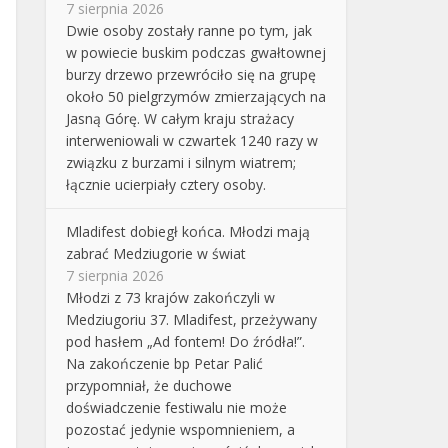
7 sierpnia 2026
Dwie osoby zostały ranne po tym, jak
w powiecie buskim podczas gwałtownej
burzy drzewo przewróciło się na grupę
około 50 pielgrzymów zmierzających na
Jasną Górę. W całym kraju strażacy
interweniowali w czwartek 1240 razy w
związku z burzami i silnym wiatrem;
łącznie ucierpiały cztery osoby.
Mladifest dobiegł końca. Młodzi mają
zabrać Medziugorie w świat
7 sierpnia 2026
Młodzi z 73 krajów zakończyli w
Medziugoriu 37. Mladifest, przeżywany
pod hasłem „Ad fontem! Do źródła!”.
Na zakończenie bp Petar Palić
przypomniał, że duchowe
doświadczenie festiwalu nie może
pozostać jedynie wspomnieniem, a