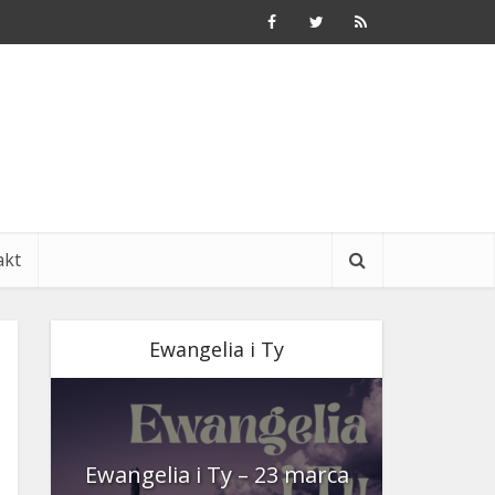
akt
Ewangelia i Ty
nia
Ewangelia i Ty – 23 marca
Ewangeli