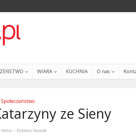
CZEŃSTWO
WIARA
KUCHNIA
O nas
Kont
Społeczeństwo
Katarzyny ze Sieny
a i Ty – 29 grudnia
Ewangelia i Ty – 27 grud
t temu
Elżbieta Nowak