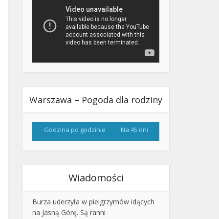
Warszawa – Pogoda dla rodziny
Godzina po godzinie
Na 45 dni
Wiadomości
Burza uderzyła w pielgrzymów idących
na Jasną Górę. Są ranni