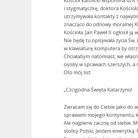
Kościół katolicki wspomina dziś 
i stygmatyczkę, doktora Kościoł
utrzymywała kontakty z najwybitn
znacząco do odnowy moralnej X
Kościoła. Jan Paweł II ogłosił j
Nie będę tu opisywała życia Św. 
w klawiaturę komputera by otrz
Chciałabym natomiast, we własny
osoby w sprawach szerszych, a m
Oto mój list:
„Czcigodna Święta Katarzyno!
Zwracam się do Ciebie jako do w
sprawami mojego kontynentu, kt
Ale najpierw zacznę od siebie. 
stolicy Polski. Jestem emerytką.