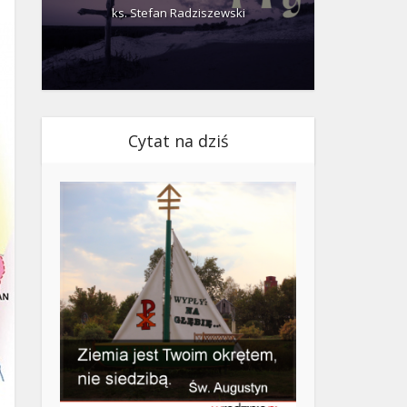
ks. Stefan Radziszewski
ks.
Cytat na dziś