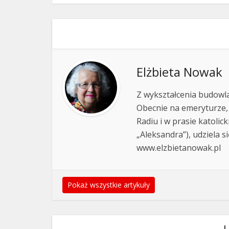
Elżbieta Nowak
Z wykształcenia budowla
Obecnie na emeryturze,
Radiu i w prasie katolic
„Aleksandra”), udziela si
www.elzbietanowak.pl
Pokaż wszystkie artykuły