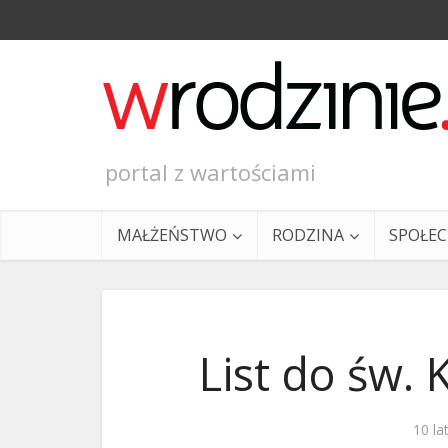
portal z wartościami
MAŁŻEŃSTWO
RODZINA
SPOŁE
List do św. 
Ewangeli
10 la