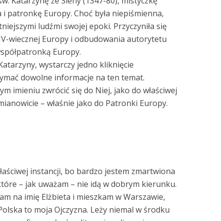
św. Katarzynę ze Sieny (1347-80), mistyczkę
a i patronkę Europy. Choć była niepiśmienna,
iejszymi ludźmi swojej epoki. Przyczyniła się
IV-wiecznej Europy i odbudowania autorytetu
ą współpatronką Europy.
Katarzyny, wystarczy jedno kliknięcie
ymać dowolne informacje na ten temat.
m imieniu zwrócić się do Niej, jako do właściwej
ianowicie – właśnie jako do Patronki Europy.
łaściwej instancji, bo bardzo jestem zmartwiona
óre – jak uważam – nie idą w dobrym kierunku.
Mam na imię Elżbieta i mieszkam w Warszawie,
 Polska to moja Ojczyzna. Leży niemal w środku