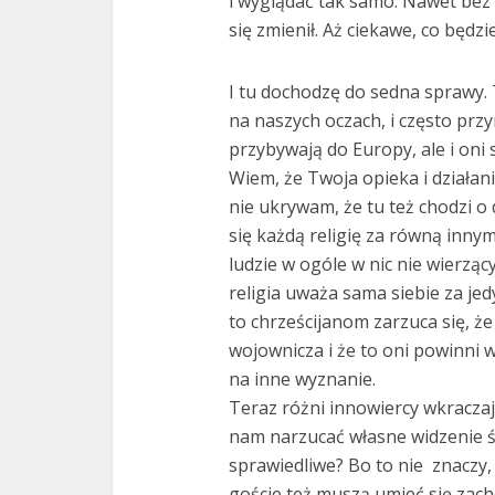
i wyglądać tak samo. Nawet bez 
się zmienił. Aż ciekawe, co będzie
I tu dochodzę do sedna sprawy. 
na naszych oczach, i często przy
przybywają do Europy, ale i on
Wiem, że Twoja opieka i działan
nie ukrywam, że tu też chodzi o 
się każdą religię za równą innym
ludzie w ogóle w nic nie wierząc
religia uważa sama siebie za jed
to chrześcijanom zarzuca się, że 
wojownicza i że to oni powinni w
na inne wyznanie.
Teraz różni innowiercy wkraczaj
nam narzucać własne widzenie św
sprawiedliwe? Bo to nie znaczy,
goście też muszą umieć się zac