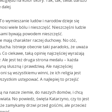
względu na kolor skóry. Tak, tak, świat bardzo
 dalej.
To wymieszanie ludów i narodów dzieje się
nosi wiele bólu i nieszczęść. Nieszczęśni ludzie
i sami bywają powodem nieszczęść.
ie mają charakter raczej duchowy. No cóż,
ducha. Istnieje obecnie taki paradoks, że uważa
. Co ciekawe, taką opinię najczęściej wyrażają
y. Ale jest też druga strona medalu – każda
yną słuszną i prawdziwą. Ale najczęściej
oni są wszystkiemu winni, że ich religia jest
szystkim ustępować. A najlepiej to przejść
ą na nasze ziemie, do naszych domów, i chcą
iata. No powiedz, święta Katarzyno, czy to jest
 że zamykamy drzwi przed gośćmi, ale przecież
hować.