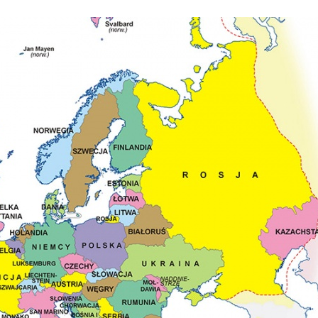
Stefan Radziszewski
ks. Stefan Radziszewski