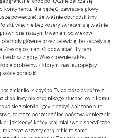
geograficzne, choć politycznie zalicza się
o kontynentu. Nie będę Ci zawracała głowy
muszę powiedzieć, że właśnie obchodziliśmy
Polski, więc nie bez kozery zwracam się właśnie
o uprawniona naszym trwaniem od wieków
te obchody głównie przez telewizję, bo zaczęły się
a. Zresztą co mam Ci opowiadać, Ty tam
 i widzisz z góry. Wiesz pewnie także,
ropie problemy, z którymi nasi europejscy
ą sobie poradzić.
 nas zmieniło. Kiedyś to Ty doradzałaś różnym
z ci politycy nie chcą nikogo słuchać, co nikomu
opa się zmieniła i gdy niegdyś walczono o to,
ństwo, teraz te poszczególne państwa koniecznie
iej. Jak kiedyś każdy kraj miał swoje specyficzne
ą, tak teraz wszyscy chcą robić to samo