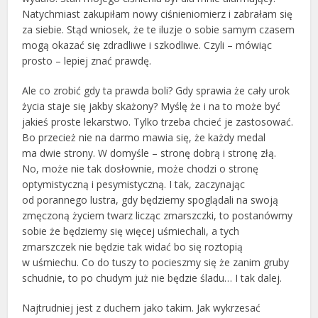
Natychmiast zakupiłam nowy ciśnieniomierz i zabrałam się
za siebie. Stąd wniosek, że te iluzje o sobie samym czasem
mogą okazać się zdradliwe i szkodliwe. Czyli – mówiąc
prosto – lepiej znać prawdę.
Ale co zrobić gdy ta prawda boli? Gdy sprawia że cały urok
życia staje się jakby skażony? Myślę że i na to może być
jakieś proste lekarstwo. Tylko trzeba chcieć je zastosować.
Bo przecież nie na darmo mawia się, że każdy medal
ma dwie strony. W domyśle – stronę dobrą i stronę złą.
No, może nie tak dosłownie, może chodzi o stronę
optymistyczną i pesymistyczną. I tak, zaczynając
od porannego lustra, gdy będziemy spoglądali na swoją
zmęczoną życiem twarz licząc zmarszczki, to postanówmy
sobie że będziemy się więcej uśmiechali, a tych
zmarszczek nie będzie tak widać bo się roztopią
w uśmiechu. Co do tuszy to pocieszmy się że zanim gruby
schudnie, to po chudym już nie będzie śladu… I tak dalej.
Najtrudniej jest z duchem jako takim. Jak wykrzesać