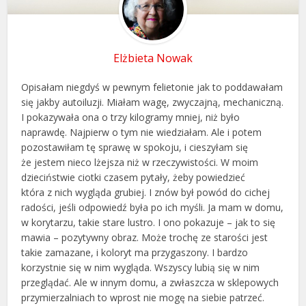
Elżbieta Nowak
Opisałam niegdyś w pewnym felietonie jak to poddawałam
się jakby autoiluzji. Miałam wagę, zwyczajną, mechaniczną.
I pokazywała ona o trzy kilogramy mniej, niż było
naprawdę. Najpierw o tym nie wiedziałam. Ale i potem
pozostawiłam tę sprawę w spokoju, i cieszyłam się
że jestem nieco lżejsza niż w rzeczywistości. W moim
dzieciństwie ciotki czasem pytały, żeby powiedzieć
która z nich wygląda grubiej. I znów był powód do cichej
radości, jeśli odpowiedź była po ich myśli. Ja mam w domu,
w korytarzu, takie stare lustro. I ono pokazuje – jak to się
mawia – pozytywny obraz. Może trochę ze starości jest
takie zamazane, i koloryt ma przygaszony. I bardzo
korzystnie się w nim wygląda. Wszyscy lubią się w nim
przeglądać. Ale w innym domu, a zwłaszcza w sklepowych
przymierzalniach to wprost nie mogę na siebie patrzeć.