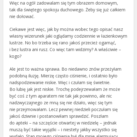
Więc na ogół zadowalam się tym obrazem domowym,
tak dla świętego spokoju duchowego. Żeby się już całkiem
nie dołować.
Ciekawe jest więc, jak by można wobec tego opisać nasz
własny wizerunek jaki oglądamy codziennie w łazienkowym
lustrze. No bo trzeba się rano jakoś przecież ogarnąć,
i bez lustra ani rusz. Co więc tam widzimy? A właściwie –
kogo?
Ale jest to ważna sprawa. Bo niedawno znów przeżyłam
podobną iluzję. Mierzę często ciśnienie, i ostatnio było
nadspodziewanie niskie. Więc i czułam się świetnie.
Bo lubię jak jest niskie. Trochę podejrzewałam że może
być coś z tym aparatem nie tak jak powinno, ale nic
nadzwyczajnego ze mną się nie działo, więc się tym
nie przejmowałam. Lecz pewnej niedzieli poczułam się
jakoś dziwnie i postanowiłam sprawdzić. Poszłam
do apteki – na szczęście otwartej w niedzielę – jednak
muszą być takie wyjątki – i niestety jakby wszystko się
wydało. Stan mojego ciśnienia był dla mnie alarmujący.