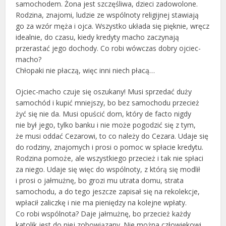
samochodem. Żona jest szczęśliwa, dzieci zadowolone.
Rodzina, znajomi, ludzie ze wspólnoty religijnej stawiają
go za wzór męża i ojca. Wszystko układa się pięknie, wręcz
idealnie, do czasu, kiedy kredyty macho zaczynają
przerastać jego dochody. Co robi wówczas dobry ojciec-
macho?
Chłopaki nie płaczą, więc inni niech płacą…
Ojciec-macho czuje się oszukany! Musi sprzedać duży
samochód i kupić mniejszy, bo bez samochodu przecież
żyć się nie da. Musi opuścić dom, który de facto nigdy
nie był jego, tylko banku i nie może pogodzić się z tym,
że musi oddać Cezarowi, to co należy do Cezara. Udaje się
do rodziny, znajomych i prosi o pomoc w spłacie kredytu.
Rodzina pomoże, ale wszystkiego przecież i tak nie spłaci
za niego. Udaje się więc do wspólnoty, z którą się modlił
i prosi o jałmużnę, bo grozi mu utrata domu, strata
samochodu, a do tego jeszcze zapisał się na rekolekcje,
wpłacił zaliczkę i nie ma pieniędzy na kolejne wpłaty.
Co robi wspólnota? Daje jałmużnę, bo przecież każdy
katolik jest do niej zobowiązany. Nie można człowiekowi