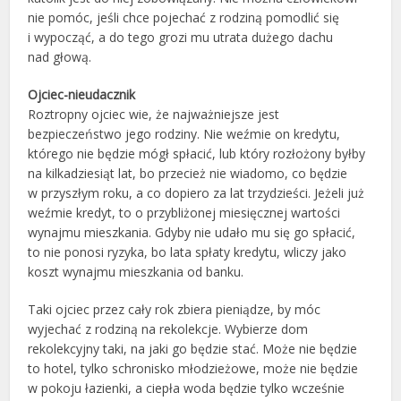
nie pomóc, jeśli chce pojechać z rodziną pomodlić się
i wypocząć, a do tego grozi mu utrata dużego dachu
nad głową.
Ojciec-nieudacznik
Roztropny ojciec wie, że najważniejsze jest
bezpieczeństwo jego rodziny. Nie weźmie on kredytu,
którego nie będzie mógł spłacić, lub który rozłożony byłby
na kilkadziesiąt lat, bo przecież nie wiadomo, co będzie
w przyszłym roku, a co dopiero za lat trzydzieści. Jeżeli już
weźmie kredyt, to o przybliżonej miesięcznej wartości
wynajmu mieszkania. Gdyby nie udało mu się go spłacić,
to nie ponosi ryzyka, bo lata spłaty kredytu, wliczy jako
koszt wynajmu mieszkania od banku.
Taki ojciec przez cały rok zbiera pieniądze, by móc
wyjechać z rodziną na rekolekcje. Wybierze dom
rekolekcyjny taki, na jaki go będzie stać. Może nie będzie
to hotel, tylko schronisko młodzieżowe, może nie będzie
w pokoju łazienki, a ciepła woda będzie tylko wcześnie