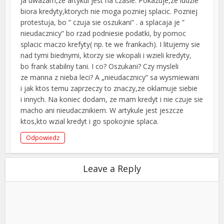
Ja uwazam,ze artykul jest na czasie. Pokazuje,ze ludzie
biora kredyty,ktorych nie moga pozniej splacic. Pozniej
protestuja, bo ” czuja sie oszukani” . a splacaja je ”
nieudacznicy” bo rzad podniesie podatki, by pomoc
splacic maczo krefyty( np. te we frankach). I litujemy sie
nad tymi biednymi, ktorzy sie wkopali i wzieli kredyty,
bo frank stabilny tani. I co? Oszukani? Czy mysleli
ze manna z nieba leci? A „nieudacznicy” sa wysmiewani
i jak ktos temu zaprzeczy to znaczy,ze oklamuje siebie
i innych. Na koniec dodam, ze mam kredyt i nie czuje sie
macho ani nieudacznikiem. W artykule jest jeszcze
ktos,kto wzial kredyt i go spokojnie splaca.
Odpowiedz
Leave a Reply