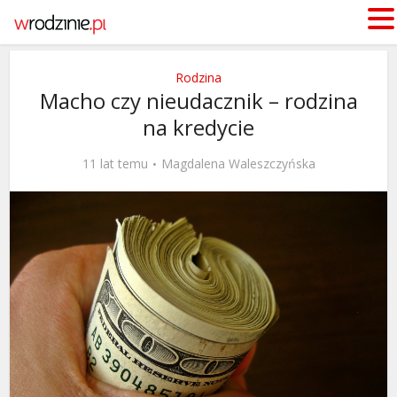
Rodzina
Macho czy nieudacznik – rodzina
na kredycie
11 lat temu
Magdalena Waleszczyńska