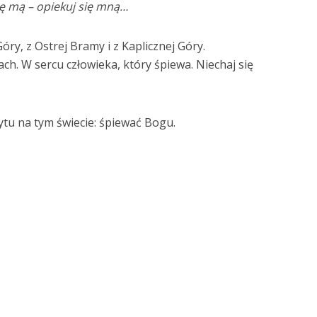
zę mą – opiekuj się mną…
óry, z Ostrej Bramy i z Kaplicznej Góry.
ch. W sercu człowieka, który śpiewa. Niechaj się
ytu na tym świecie: śpiewać Bogu.