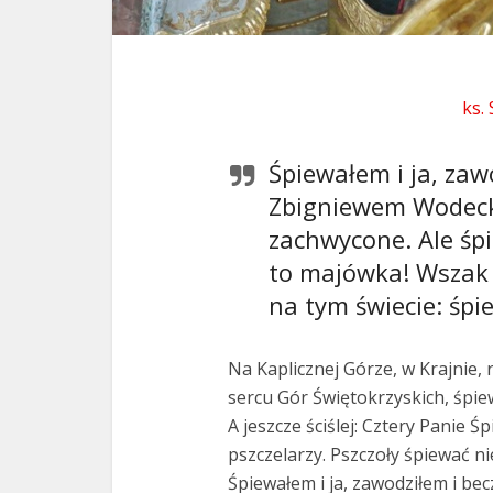
ks.
Śpiewałem i ja, zaw
Zbigniewem Wodecki
zachwycone. Ale śp
to majówka! Wszak 
na tym świecie: śp
Na Kaplicznej Górze, w Krajnie
sercu Gór Świętokrzyskich, śpie
A jeszcze ściślej: Cztery Panie 
pszczelarzy. Pszczoły śpiewać nie
Śpiewałem i ja, zawodziłem i b