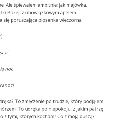
ne. Ale śpiewałem ambitnie: jak majówka,
atki Bożej, z obowiązkowym apelem
a się poruszająca piosenka wieczorna.
ć,
stać.
łą noc
ranoc!
dręka? To zmęczenie po trudzie, który podjąłem
tchórzem. To udręka po niepokoju, z jakim patrzę
 Co z tymi, których kocham? Co z moją duszą?