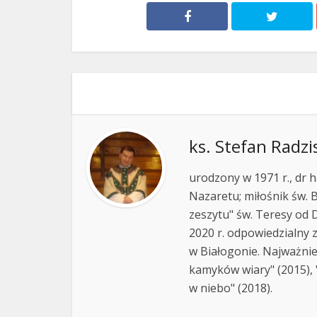
ks. Stefan Radzi
urodzony w 1971 r., dr h
Nazaretu; miłośnik św. B
zeszytu" św. Teresy od D
2020 r. odpowiedzialny 
w Białogonie. Najważnie
kamyków wiary" (2015), "
w niebo" (2018).