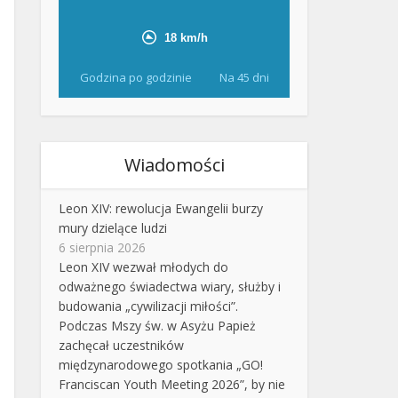
Godzina po godzinie
Na 45 dni
Wiadomości
Leon XIV: rewolucja Ewangelii burzy
mury dzielące ludzi
6 sierpnia 2026
Leon XIV wezwał młodych do
odważnego świadectwa wiary, służby i
budowania „cywilizacji miłości”.
Podczas Mszy św. w Asyżu Papież
zachęcał uczestników
międzynarodowego spotkania „GO!
Franciscan Youth Meeting 2026”, by nie