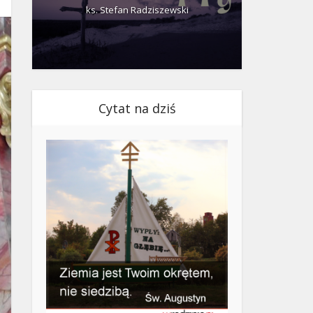
ks. Stefan Radziszewski
ks.
Cytat na dziś