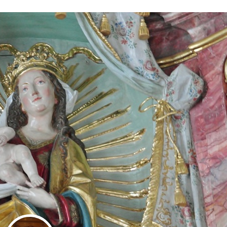
Stefan Radziszewski
ks. Stefan Radziszewski