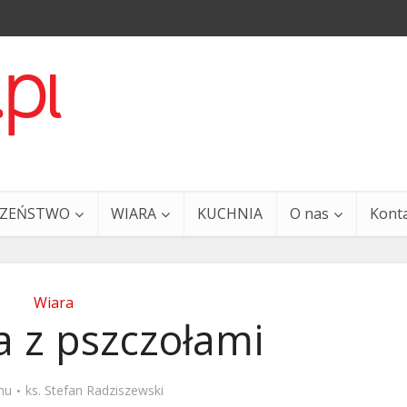
CZEŃSTWO
WIARA
KUCHNIA
O nas
Kont
Wiara
 z pszczołami
a i Ty – 29 grudnia
Ewangelia i Ty – 27 grud
mu
ks. Stefan Radziszewski