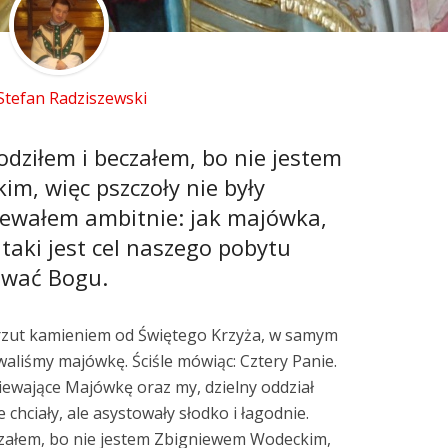
 Stefan Radziszewski
odziłem i beczałem, bo nie jestem
m, więc pszczoły nie były
iewałem ambitnie: jak majówka,
taki jest cel naszego pobytu
iewać Bogu.
, rzut kamieniem od Świętego Krzyża, w samym
waliśmy majówkę. Ściśle mówiąc: Cztery Panie.
Śpiewające Majówkę oraz my, dzielny oddział
 chciały, ale asystowały słodko i łagodnie.
eczałem, bo nie jestem Zbigniewem Wodeckim,