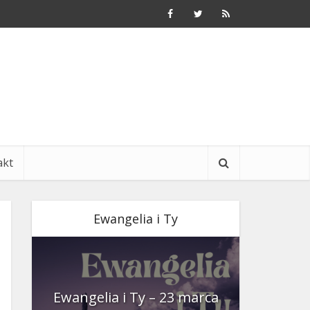
akt
Ewangelia i Ty
nia
Ewangelia i Ty – 23 marca
Ewangeli