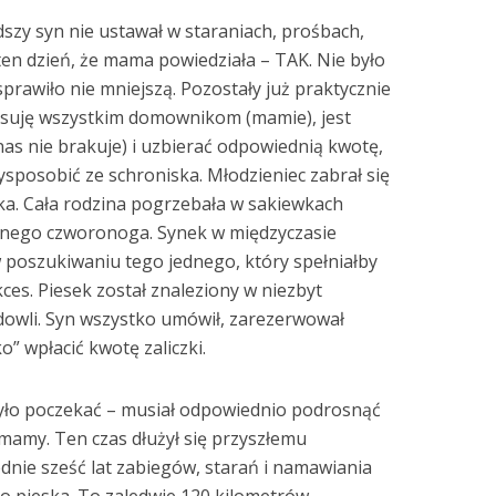
łodszy syn nie ustawał w staraniach, prośbach,
en dzień, że mama powiedziała – TAK. Nie było
prawiło nie mniejszą. Pozostały już praktycznie
pasuję wszystkim domownikom (mamie), jest
nas nie brakuje) i uzbierać odpowiednią kwotę,
ysposobić ze schroniska. Młodzieniec zabrał się
ska. Cała rodzina pogrzebała w sakiewkach
ionego czworonoga. Synek w międzyczasie
 poszukiwaniu tego jednego, który spełniałby
kces. Piesek został znaleziony w niezbyt
owli. Syn wszystko umówił, zarezerwował
o” wpłacić kwotę zaliczki.
yło poczekać – musiał odpowiednio podrosnąć
mamy. Ten czas dłużył się przyszłemu
ednie sześć lat zabiegów, starań i namawiania