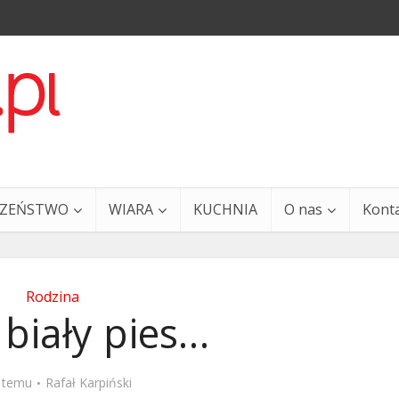
CZEŃSTWO
WIARA
KUCHNIA
O nas
Kont
Rodzina
 biały pies…
a i Ty – 29 grudnia
Ewangelia i Ty – 27 grud
t temu
Rafał Karpiński