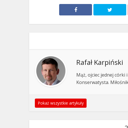
Rafał Karpiński
Mąż, ojciec jednej córk
Konserwatysta. Miłośnik
Pokaż wszystkie artykuły
2