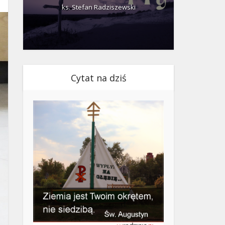
ks. Stefan Radziszewski
ks.
Cytat na dziś