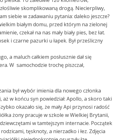
po pieska. To zaledwie 120 kilometrów,
złośliwie skomplikowaną drogą. Niecierpliwy,
sam siebie w zadawaniu pytania: daleko jeszcze?
ewielkim białym domu, przed którym na zielonej
ienie, czekał na nas mały biały pies, bez łat.
osek i czarne pazurki u łapek. Był prześliczny
go, a maluch całkiem posłusznie dał się
era. W
samochodzie trochę piszczał,
ania był wybór imienia dla nowego członka
, aż w końcu syn powiedział: Apollo, a skoro taki
. Szybko okazało się, że mały Api przynosi radość
ciółka żony pracuje w szkole w Wielkiej Brytanii,
 dziewczętami w tamtejszym internacie. Początek
 rodzicami, tęsknoty, a nierzadko i łez. Zdjęcia
zyjaciółki niejednokrotnie osuszyły łzę