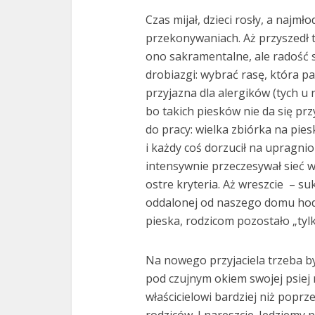
Czas mijał, dzieci rosły, a najm
przekonywaniach. Aż przyszedł t
ono sakramentalne, ale radość s
drobiazgi: wybrać rasę, która 
przyjazna dla alergików (tych u 
bo takich piesków nie da się prz
do pracy: wielka zbiórka na pie
i każdy coś dorzucił na upragn
intensywnie przeczesywał sieć w
ostre kryteria. Aż wreszcie
– su
oddalonej od naszego domu hod
pieska, rodzicom pozostało „tylk
Na nowego przyjaciela trzeba b
pod czujnym okiem swojej psiej 
właścicielowi bardziej niż poprz