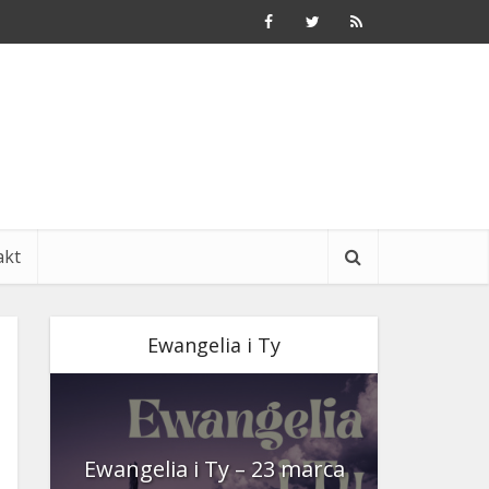
akt
Ewangelia i Ty
nia
Ewangelia i Ty – 23 marca
Ewangeli