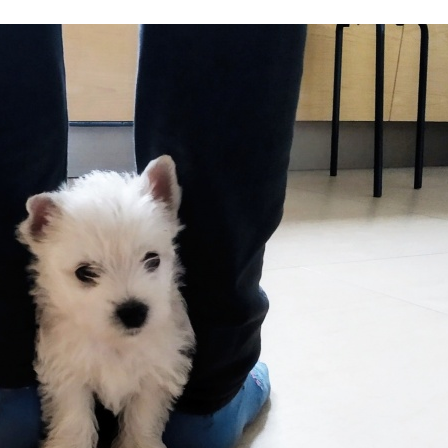
Stefan Radziszewski
ks. Stefan Radziszewski