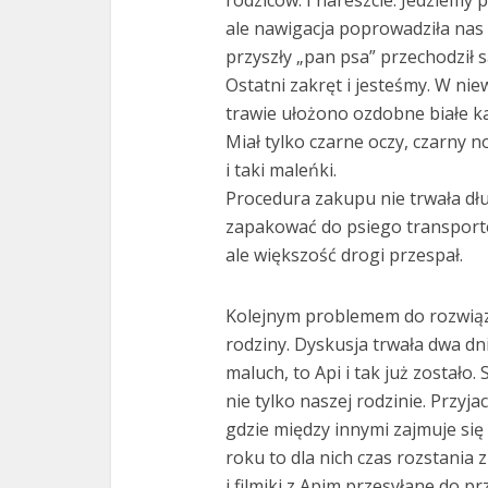
rodziców. I nareszcie. Jedziemy 
ale nawigacja poprowadziła nas 
przyszły „pan psa” przechodził 
Ostatni zakręt i jesteśmy. W ni
trawie ułożono ozdobne białe kam
Miał tylko czarne oczy, czarny n
i taki maleńki.
Procedura zakupu nie trwała dłu
zapakować do psiego transport
ale większość drogi przespał.
Kolejnym problemem do rozwiąz
rodziny. Dyskusja trwała dwa dni
maluch, to Api i tak już zostało
nie tylko naszej rodzinie. Przyja
gdzie między innymi zajmuje się
roku to dla nich czas rozstania z
i filmiki z Apim przesyłane do pr