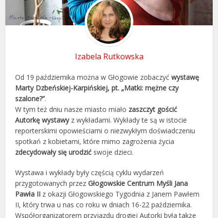
Izabela Rutkowska
Od 19 października można w Głogowie zobaczyć
wystawę
Marty Dzbeńskiej-Karpińskiej, pt. „Matki: mężne czy
szalone?”
.
W tym też dniu nasze miasto miało
zaszczyt gościć
Autorkę wystawy
z wykładami. Wykłady te są w istocie
reporterskimi opowieściami o niezwykłym doświadczeniu
spotkań z kobietami, które mimo zagrożenia życia
zdecydowały się urodzić
swoje dzieci.
Wystawa i wykłady były częścią cyklu wydarzeń
przygotowanych przez
Głogowskie Centrum Myśli Jana
Pawła II
z okazji Głogowskiego Tygodnia z Janem Pawłem
II, który trwa u nas co roku w dniach 16-22 października.
Współorganizatorem przyjazdu drogiej Autorki była także