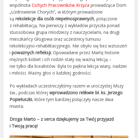
wspólnota
Cichych Pracowników Krzyża
prowadząca Dom
„Uzdrowienie Chorych”, w którym prowadzone
są
rekolekcje dla osób niepełnosprawnych
, połączone
z rehabilitacją. Na pierwszy z wykładów przyszła ponad
stuosobowa grupa młodzieży z nauczycielami, na drugi
mieszkańcy Głogowa oraz uczestnicy turnusu
rekolekcyjno-rehabilitacyjnego. Nie obyło się bez wzruszeń
i
poważnych refleksji.
Opowiadane przez Martę historie
mężnych kobiet i ich rodzin stały się ważną lekcją –
nie tylko dla licealistów. Była to piękna lekcja wiary, nadziei
i miłości. Ważny głos o ludzkiej godności.
Po wykładach
uczestniczyliśmy razem
w uroczystej Mszy
św., podczas
której
wprowadzono
relikwie
bł. ks. Jerzego
Popiełuszki
, które tym bardziej połączyły nasze dwa
miasta.
Droga Marto – z serca dziękujemy za Twój przyjazd
i Twoją pracę!