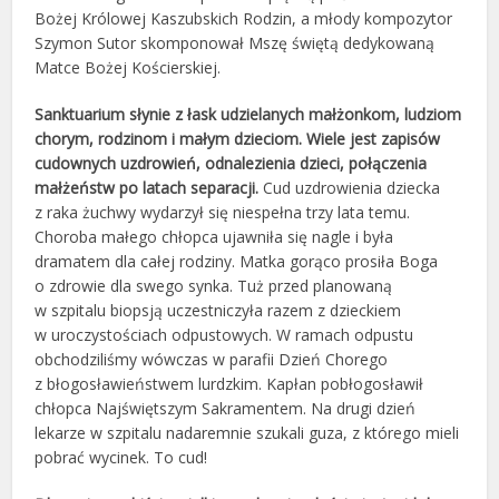
Bożej Królowej Kaszubskich Rodzin, a młody kompozytor
Szymon Sutor skomponował Mszę świętą dedykowaną
Matce Bożej Kościerskiej.
Sanktuarium słynie z łask udzielanych małżonkom, ludziom
chorym, rodzinom i małym dzieciom. Wiele jest zapisów
cudownych uzdrowień, odnalezienia dzieci, połączenia
małżeństw po latach separacji.
Cud uzdrowienia dziecka
z raka żuchwy wydarzył się niespełna trzy lata temu.
Choroba małego chłopca ujawniła się nagle i była
dramatem dla całej rodziny. Matka gorąco prosiła Boga
o zdrowie dla swego synka. Tuż przed planowaną
w szpitalu biopsją uczestniczyła razem z dzieckiem
w uroczystościach odpustowych. W ramach odpustu
obchodziliśmy wówczas w parafii Dzień Chorego
z błogosławieństwem lurdzkim. Kapłan pobłogosławił
chłopca Najświętszym Sakramentem. Na drugi dzień
lekarze w szpitalu nadaremnie szukali guza, z którego mieli
pobrać wycinek. To cud!