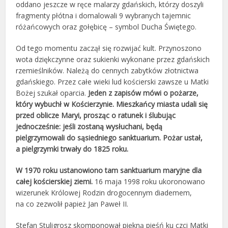
oddano jeszcze w ręce malarzy gdańskich, którzy doszyli
fragmenty płótna i domalowali 9 wybranych tajemnic
różańcowych oraz gołębicę – symbol Ducha Świętego.
Od tego momentu zaczął się rozwijać kult. Przynoszono
wota dziękczynne oraz sukienki wykonane przez gdańskich
rzemieślników. Należą do cennych zabytków złotnictwa
gdańskiego. Przez całe wieki lud kościerski zawsze u Matki
Bożej szukał oparcia.
Jeden z zapisów mówi o pożarze,
który wybuchł w Kościerzynie. Mieszkańcy miasta udali się
przed oblicze Maryi, prosząc o ratunek i ślubując
jednocześnie: jeśli zostaną wysłuchani, będą
pielgrzymowali do sąsiedniego sanktuarium. Pożar ustał,
a pielgrzymki trwały do 1825 roku.
W 1970 roku ustanowiono tam sanktuarium maryjne dla
całej kościerskiej ziemi.
16 maja 1998 roku ukoronowano
wizerunek Królowej Rodzin drogocennym diademem,
na co zezwolił papież Jan Paweł II.
Stefan Stuligrosz skomponował piękną pieśń ku czci Matki