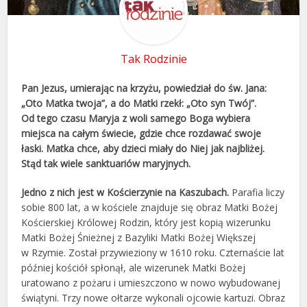
Tak Rodzinie
Pan Jezus, umierając na krzyżu, powiedział do św. Jana:
„Oto Matka twoja”, a do Matki rzekł: „Oto syn Twój”.
Od tego czasu Maryja z woli samego Boga wybiera
miejsca na całym świecie, gdzie chce rozdawać swoje
łaski. Matka chce, aby dzieci miały do Niej jak najbliżej.
Stąd tak wiele sanktuariów maryjnych.
Jedno z nich jest w Kościerzynie na Kaszubach.
Parafia liczy
sobie 800 lat, a w kościele znajduje się obraz Matki Bożej
Kościerskiej Królowej Rodzin, który jest kopią wizerunku
Matki Bożej Śnieżnej z Bazyliki Matki Bożej Większej
w Rzymie. Został przywieziony w 1610 roku. Czternaście lat
później kościół spłonął, ale wizerunek Matki Bożej
uratowano z pożaru i umieszczono w nowo wybudowanej
świątyni. Trzy nowe ołtarze wykonali ojcowie kartuzi. Obraz