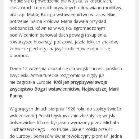
modlić się o powodzenie dla wojska. W kościołach,
klasztorach i domach prywatnych odmawiano modlitwy,
prosząc Matkę Bożą o wstawiennictwo w tak wielkiej
potrzebie. Sama królowa Maria dawała przykład
pobożności. Również w wojsku zgromadzonym
pod Wiedniem panował duch powagi i skupienia,
towarzysze husarscy, pocztowi, jazda lekkich znaków,
żołnierze piechoty i najwyżsi oficerowie modlili się
o pomoc.
Dzień 12 września okazał się dla wojsk chrześcijańskich
zwycięski. Armia turecka rozgromiona nigdy już
nie zagroziła Europie.
Król Jan przypisywał swoje
zwycięstwo Bogu i wstawiennictwu Najświętszej Marii
Panny.
W gorących dniach sierpnia 1920 roku do stolicy świeżo
wskrzeszonej Polski błyskawicznie zbliżały się wojska
bolszewickie. Ich cel był jasno wyrażony przez Michała
Tuchaczewskiego – Po trupie „białej” Polski przejść
do Europy i ponieść w świat rewolucyjny płomień. Jedna