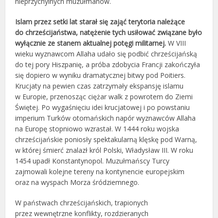
nieprzychylnych muzułmanów.
Islam przez setki lat starał się zająć terytoria należące
do chrześcijaństwa, natężenie tych usiłować związane było
wyłącznie ze stanem aktualnej potęgi militarnej.
W VIII
wieku wyznawcom Allaha udało się podbić chrześcijańską
do tej pory Hiszpanię, a próba zdobycia Francji zakończyła
się dopiero w wyniku dramatycznej bitwy pod Poitiers.
Krucjaty na pewien czas zatrzymały ekspansję islamu
w Europie, przenosząc ciężar walk z powrotem do Ziemi
Świętej. Po wygaśnięciu idei krucjatowej i po powstaniu
imperium Turków otomańskich napór wyznawców Allaha
na Europę stopniowo wzrastał. W 1444 roku wojska
chrześcijańskie poniosły spektakularną klęskę pod Warną,
w której śmierć znalazł król Polski, Władysław III. W roku
1454 upadł Konstantynopol. Muzułmańscy Turcy
zajmowali kolejne tereny na kontynencie europejskim
oraz na wyspach Morza śródziemnego.
W państwach chrześcijańskich, trapionych
przez wewnętrzne konflikty, rozdzieranych