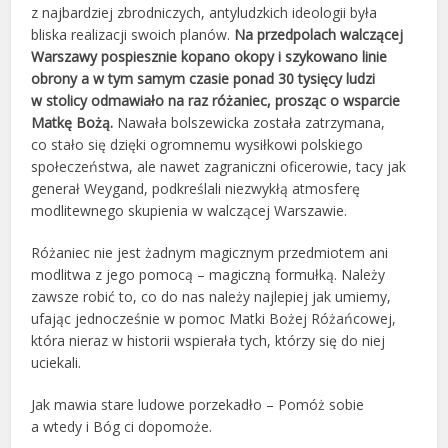
z najbardziej zbrodniczych, antyludzkich ideologii była
bliska realizacji swoich planów.
Na przedpolach walczącej
Warszawy pospiesznie kopano okopy i szykowano linie
obrony a w tym samym czasie ponad 30 tysięcy ludzi
w stolicy odmawiało na raz różaniec, prosząc o wsparcie
Matkę Bożą.
Nawała bolszewicka została zatrzymana,
co stało się dzięki ogromnemu wysiłkowi polskiego
społeczeństwa, ale nawet zagraniczni oficerowie, tacy jak
generał Weygand, podkreślali niezwykłą atmosferę
modlitewnego skupienia w walczącej Warszawie.
Różaniec nie jest żadnym magicznym przedmiotem ani
modlitwa z jego pomocą – magiczną formułką. Należy
zawsze robić to, co do nas należy najlepiej jak umiemy,
ufając jednocześnie w pomoc Matki Bożej Różańcowej,
która nieraz w historii wspierała tych, którzy się do niej
uciekali.
Jak mawia stare ludowe porzekadło – Pomóż sobie
a wtedy i Bóg ci dopomoże.