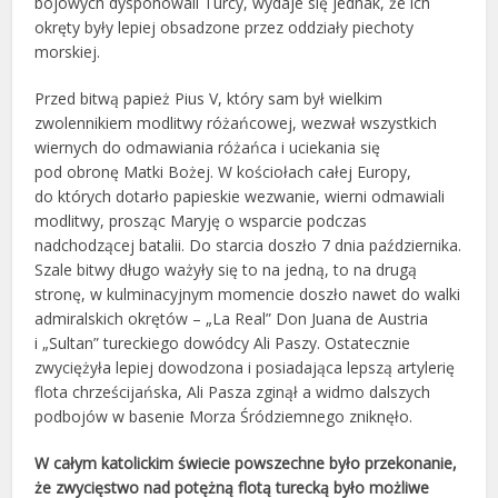
bojowych dysponowali Turcy, wydaje się jednak, że ich
okręty były lepiej obsadzone przez oddziały piechoty
morskiej.
Przed bitwą papież Pius V, który sam był wielkim
zwolennikiem modlitwy różańcowej, wezwał wszystkich
wiernych do odmawiania różańca i uciekania się
pod obronę Matki Bożej. W kościołach całej Europy,
do których dotarło papieskie wezwanie, wierni odmawiali
modlitwy, prosząc Maryję o wsparcie podczas
nadchodzącej batalii. Do starcia doszło 7 dnia października.
Szale bitwy długo ważyły się to na jedną, to na drugą
stronę, w kulminacyjnym momencie doszło nawet do walki
admiralskich okrętów – „La Real” Don Juana de Austria
i „Sultan” tureckiego dowódcy Ali Paszy. Ostatecznie
zwyciężyła lepiej dowodzona i posiadająca lepszą artylerię
flota chrześcijańska, Ali Pasza zginął a widmo dalszych
podbojów w basenie Morza Śródziemnego zniknęło.
W całym katolickim świecie powszechne było przekonanie,
że zwycięstwo nad potężną flotą turecką było możliwe