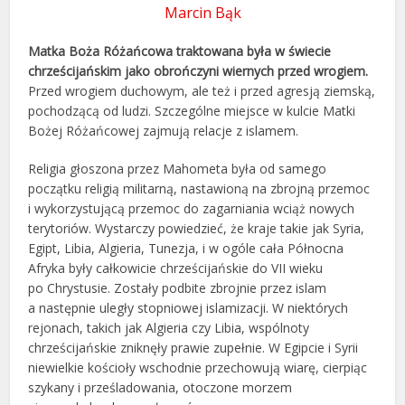
Marcin Bąk
Matka Boża Różańcowa traktowana była w świecie
chrześcijańskim jako obrończyni wiernych przed wrogiem.
Przed wrogiem duchowym, ale też i przed agresją ziemską,
pochodzącą od ludzi. Szczególne miejsce w kulcie Matki
Bożej Różańcowej zajmują relacje z islamem.
Religia głoszona przez Mahometa była od samego
początku religią militarną, nastawioną na zbrojną przemoc
i wykorzystującą przemoc do zagarniania wciąż nowych
terytoriów. Wystarczy powiedzieć, że kraje takie jak Syria,
Egipt, Libia, Algieria, Tunezja, i w ogóle cała Północna
Afryka były całkowicie chrześcijańskie do VII wieku
po Chrystusie. Zostały podbite zbrojnie przez islam
a następnie uległy stopniowej islamizacji. W niektórych
rejonach, takich jak Algieria czy Libia, wspólnoty
chrześcijańskie zniknęły prawie zupełnie. W Egipcie i Syrii
niewielkie kościoły wschodnie przechowują wiarę, cierpiąc
szykany i prześladowania, otoczone morzem