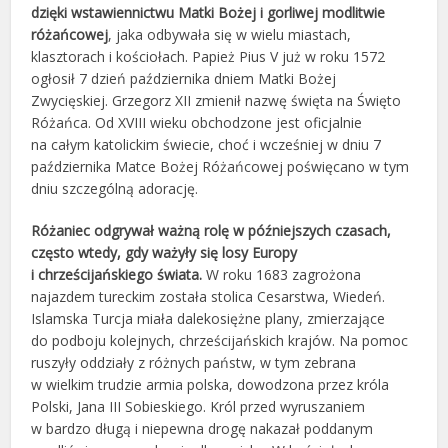
dzięki wstawiennictwu Matki Bożej i gorliwej modlitwie
różańcowej
, jaka odbywała się w wielu miastach,
klasztorach i kościołach. Papież Pius V już w roku 1572
ogłosił 7 dzień października dniem Matki Bożej
Zwycięskiej. Grzegorz XII zmienił nazwę święta na Święto
Różańca. Od XVIII wieku obchodzone jest oficjalnie
na całym katolickim świecie, choć i wcześniej w dniu 7
października Matce Bożej Różańcowej poświęcano w tym
dniu szczególną adorację.
Różaniec odgrywał ważną rolę w późniejszych czasach,
często wtedy, gdy ważyły się losy Europy
i chrześcijańskiego świata.
W roku 1683 zagrożona
najazdem tureckim została stolica Cesarstwa, Wiedeń.
Islamska Turcja miała dalekosiężne plany, zmierzające
do podboju kolejnych, chrześcijańskich krajów. Na pomoc
ruszyły oddziały z różnych państw, w tym zebrana
w wielkim trudzie armia polska, dowodzona przez króla
Polski, Jana III Sobieskiego. Król przed wyruszaniem
w bardzo długą i niepewna drogę nakazał poddanym