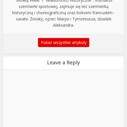
"Mówią Wieki" i "Wiadomości Historyczne". Instruktor
szermierki sportowej, zajmuje się też szermierką
historyczną i choreograficzną oraz boksem francuskim -
savate. Żonaty, ojciec Marysi i Tymoteusza, dziadek
Aleksandra.
Pokaż wszystkie artykuły
Leave a Reply