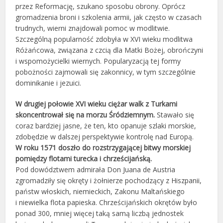
przez Reformację, szukano sposobu obrony. Oprócz
gromadzenia broni i szkolenia armii, jak często w czasach
trudnych, wierni znajdowali pomoc w modlitwie.
Szczególną popularność zdobyła w XVI wieku modlitwa
Różańcowa, związana z czcią dla Matki Bożej, obrończyni
i wspomożycielki wiernych. Popularyzacją tej formy
pobożności zajmowali się zakonnicy, w tym szczególnie
dominikanie i jezuici.
W drugiej połowie XVI wieku ciężar walk z Turkami
skoncentrował się na morzu Śródziemnym.
Stawało się
coraz bardziej jasne, że ten, kto opanuje szlaki morskie,
zdobędzie w dalszej perspektywie kontrolę nad Europą.
W roku 1571 doszło do rozstrzygającej bitwy morskiej
pomiędzy flotami turecka i chrześcijańską.
Pod dowództwem admirała Don Juana de Austria
zgromadziły się okręty i żołnierze pochodzący z Hiszpanii,
państw włoskich, niemieckich, Zakonu Maltańskiego
i niewielka flota papieska. Chrześcijańskich okrętów było
ponad 300, mniej więcej taką samą liczbą jednostek