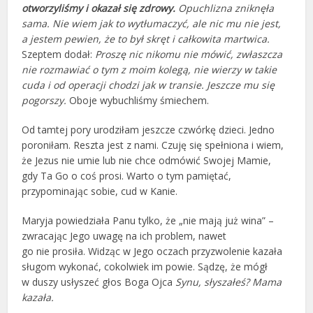
otworzyliśmy i okazał się zdrowy.
Opuchlizna zniknęła
sama. Nie wiem jak to wytłumaczyć, ale nic mu nie jest,
a jestem pewien, że to był skręt i całkowita martwica.
Szeptem dodał:
Proszę nic nikomu nie mówić, zwłaszcza
nie rozmawiać
o tym z moim kolegą, nie wierzy w takie
cuda i od operacji chodzi jak w transie. Jeszcze mu się
pogorszy.
Oboje wybuchliśmy śmiechem.
Od tamtej pory urodziłam jeszcze czwórkę dzieci. Jedno
poroniłam. Reszta jest z nami. Czuję się spełniona i wiem,
że Jezus nie umie lub nie chce odmówić Swojej Mamie,
gdy Ta Go o coś prosi. Warto o tym pamiętać,
przypominając sobie, cud w Kanie.
Maryja powiedziała Panu tylko, że „nie mają już wina” –
zwracając Jego uwagę na ich problem, nawet
go nie prosiła. Widząc w Jego oczach przyzwolenie kazała
sługom wykonać, cokolwiek im powie. Sądzę, że mógł
w duszy usłyszeć głos Boga Ojca
Synu, słyszałeś? Mama
kazała.