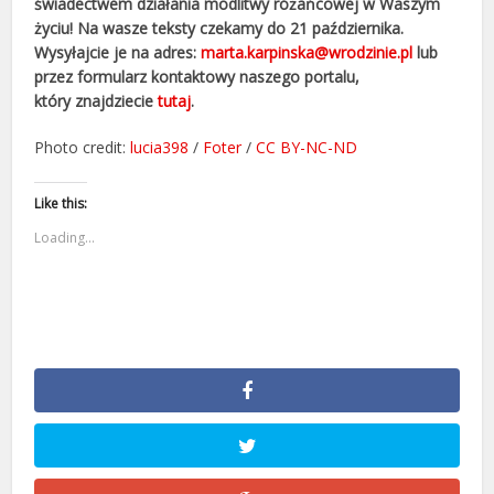
świadectwem działania modlitwy różańcowej w Waszym
życiu! Na wasze teksty czekamy do 21 października.
Wysyłajcie je na adres:
marta.karpinska@wrodzinie.pl
lub
przez formularz kontaktowy naszego portalu,
który znajdziecie
tutaj
.
Photo credit:
lucia398
/
Foter
/
CC BY-NC-ND
Like this:
Loading...