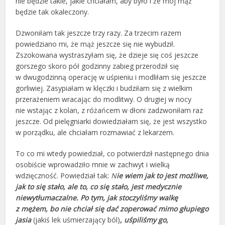
nie będzie takie, jakie chciałam, aby było i że mój mąż
będzie tak okaleczony.
Dzwoniłam tak jeszcze trzy razy. Za trzecim razem
powiedziano mi, że mąż jeszcze się nie wybudził.
Zszokowana wystraszyłam się, że dzieje się coś jeszcze
gorszego skoro pół godzinny zabieg przerodził się
w dwugodzinną operację w uśpieniu i modliłam się jeszcze
gorliwiej. Zasypiałam w klęczki i budziłam się z wielkim
przerażeniem wracając do modlitwy. O drugiej w nocy
nie wstając z kolan, z różańcem w dłoni zadzwoniłam raz
jeszcze. Od pielęgniarki dowiedziałam się, że jest wszystko
w porządku, ale chciałam rozmawiać z lekarzem.
To co mi wtedy powiedział, co potwierdził następnego dnia
osobiście wprowadziło mnie w zachwyt i wielką
wdzięczność. Powiedział tak:
N
ie wiem jak to jest możliwe,
jak to się stało,
ale to, co się stało, jest medycznie
niewytłumaczalne. Po tym, jak stoczyliśmy walkę
z mężem, bo nie chciał się dać zoperować mimo głupiego
jasia
(jakiś lek uśmierzający ból)
, uśpiliśmy go,