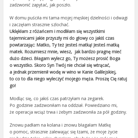
zadzwonić zapytać, jak poszło.
W domu puściła mi tama mojej męskiej dzielności i odwagi
i zaczęłam strasznie szlochać.
Uklękłam z różańcem i modliłam się wszystkimi
tajemnicami jakie przyszły mi do głowy co jakiś czas
powtarzając:
Matko, Ty też jesteś matką! Jesteś matką
matek. Rozumiesz mnie, wiesz, jak bardzo pragnę mieć
dużo dzieci.
Błagam wylecz go, Ty możesz prosić Boga
o wszystko. Skoro Syn Twój nie chciał się wtrącać,
a jednak przemienił wodę w wino w Kanie Galilejskiej,
to co to dla niego wyleczyć mojego męża. Proszę Cię ratuj
go!
Modląc się, co jakiś czas patrzyłam na zegarek.
Po godzinie zadzwoniłam na oddział. Powiedziano mi,
że operacja wciąż trwa i żebym zadzwoniła za pół godziny.
Znowu padłam na kolana i znowu błagałam Matkę
o pomoc, strasznie zalewając się łzami, że moje życie