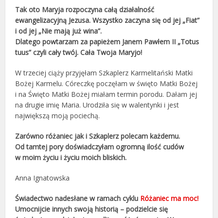
Tak oto Maryja rozpoczyna całą działalność
ewangelizacyjną Jezusa. Wszystko zaczyna się od jej „Fiat”
i od jej „Nie mają już wina”.
Dlatego powtarzam za papieżem Janem Pawłem II „Totus
tuus” czyli cały twój. Cała Twoja Maryjo!
W trzeciej ciąży przyjęłam Szkaplerz Karmelitański Matki
Bożej Karmelu. Córeczkę poczęłam w święto Matki Bożej
i na Święto Matki Bożej miałam termin porodu. Dałam jej
na drugie imię Maria. Urodziła się w walentynki i jest
największą moją pociechą.
Zarówno różaniec jak i Szkaplerz polecam każdemu.
Od tamtej pory doświadczyłam ogromną ilość cudów
w moim życiu i życiu moich bliskich.
Anna Ignatowska
Świadectwo nadesłane w ramach cyklu
Różaniec ma moc!
Umocnijcie innych swoją historią – podzielcie się