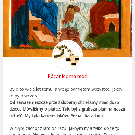
Różaniec ma moc!
Było to wiele lat temu, a wciąż pamiętam wszystko, jakby
to było wczoraj.
Od zawsze (jeszcze przed ślubem) chcieliśmy mieć dużo
dzieci. Mówiliśmy o piątce. Taki był z grubsza plan na naszą
miłość. My i piątka dzieciaków. Pełna chata ludu.
W ciążę zachodziłam od razu, jakbym była tylko do tego
stworzona. Pierwsza była córka, straszny urwis. Teraz