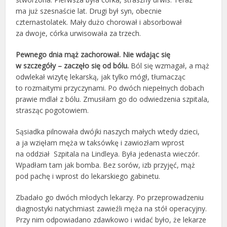
ma już szesnaście lat. Drugi był syn, obecnie
czternastolatek. Mały dużo chorował i absorbował
za dwoje, córka urwisowała za trzech.
Pewnego dnia mąż zachorował. Nie wdając się
w szczegóły – zaczęło się od bólu.
Ból się wzmagał, a mąż
odwlekał wizytę lekarską, jak tylko mógł, tłumacząc
to rozmaitymi przyczynami. Po dwóch niepełnych dobach
prawie mdlał z bólu. Zmusiłam go do odwiedzenia szpitala,
strasząc pogotowiem.
Sąsiadka pilnowała dwójki naszych małych wtedy dzieci,
a ja wzięłam męża w taksówkę i zawiozłam wprost
na oddział Szpitala na Lindleya. Była jedenasta wieczór.
Wpadłam tam jak bomba. Bez sorów, izb przyjęć, mąż
pod pachę i wprost do lekarskiego gabinetu.
Zbadało go dwóch młodych lekarzy. Po przeprowadzeniu
diagnostyki natychmiast zawieźli męża na stół operacyjny.
Przy nim odpowiadano zdawkowo i widać było, że lekarze