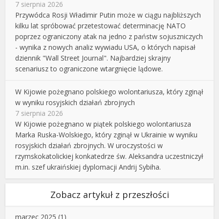
7 sierpnia 2026
Przywódca Rosji Władimir Putin może w ciągu najbliższych
kilku lat spróbować przetestować determinację NATO
poprzez ograniczony atak na jedno z państw sojuszniczych
- wynika z nowych analiz wywiadu USA, o których napisał
dziennik "Wall Street Journal". Najbardziej skrajny
scenariusz to ograniczone wtargnięcie lądowe.
W Kijowie pożegnano polskiego wolontariusza, który zginął
w wyniku rosyjskich działań zbrojnych
7 sierpnia 2026
W Kijowie pożegnano w piątek polskiego wolontariusza
Marka Ruska-Wolskiego, który zginął w Ukrainie w wyniku
rosyjskich działań zbrojnych. W uroczystości w
rzymskokatolickiej konkatedrze św. Aleksandra uczestniczył
m.in. szef ukraińskiej dyplomacji Andrij Sybiha.
Zobacz artykuł z przeszłości
marzec 2025
(1)