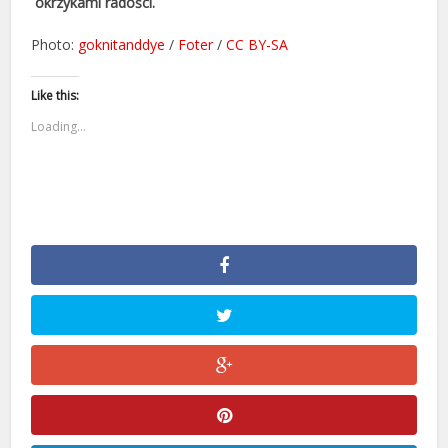
okrzykami radości.
Photo:
goknitanddye
/
Foter
/
CC BY-SA
Like this:
Loading...