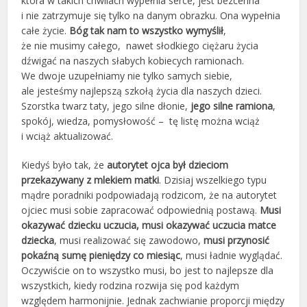
która w takich chwilach wypełnia serce, jest bezcenna
i nie zatrzymuje się tylko na danym obrazku. Ona wypełnia
całe życie.
Bóg tak nam to wszystko wymyślił
,
że nie musimy całego, nawet słodkiego ciężaru życia
dźwigać na naszych słabych kobiecych ramionach.
We dwoje uzupełniamy nie tylko samych siebie,
ale jesteśmy najlepszą szkołą życia dla naszych dzieci.
Szorstka twarz taty, jego silne dłonie,
jego silne ramiona
,
spokój, wiedza, pomysłowość – tę listę można wciąż
i wciąż aktualizować.
Kiedyś było tak, że
autorytet ojca był dzieciom
przekazywany z mlekiem matki
. Dzisiaj wszelkiego typu
mądre poradniki podpowiadają rodzicom, że na autorytet
ojciec musi sobie zapracować odpowiednią postawą.
Musi
okazywać dziecku uczucia, musi okazywać uczucia matce
dziecka
, musi realizować się zawodowo,
musi przynosić
pokaźną sumę pieniędzy co miesiąc
, musi ładnie wyglądać.
Oczywiście on to wszystko musi, bo jest to najlepsze dla
wszystkich, kiedy rodzina rozwija się pod każdym
względem harmonijnie. Jednak zachwianie proporcji między