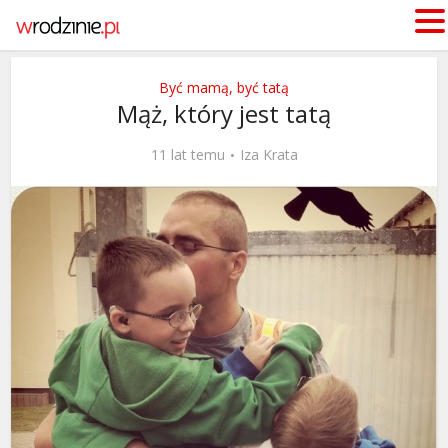
Być mamą, być tatą
Mąż, który jest tatą
11 lat temu
Iza Krata