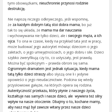
tymi obowiązkami,
nieuchronnie przynosi rodzinie
destrukcję.
Nie napiszę niczego odkrywczego, jeśli wspomnę,
że
za każdym dobrym tatą stoi dobra mama
, bo już
tak to się układa, że
mama ma dar nauczania
i wychowywania nie tylko dzieci, ale i
swojego męża, a ich
ojca
. To ona w czasie, kiedy na przykład tata jest w pracy,
może budować jego autorytet mówiąc dzieciom o jego
zaletach, o jego umiejętnościach, o jego dobru i sile. Dzieci
szybko zweryfikują czy to, co usłyszały, jest prawdą.
Można być spokojnym – prawda obroni się sama.
Ogromnym dramatem jest jednak sytuacja, kiedy mama
tatą tylko dzieci straszy
albo słyszą one li i jedynie
opowieści o jego nieudacznictwie. Podcina się wtedy
przysłowiowe gałęzie, na których opiera się rodzina.
Autentyczność przekazu, który płynie z naszego życia,
kształtuje nas samych i nasze dzieci, ale wywiera też silny
wpływ na nasze otoczenie. Dbajmy o to, kochane mamy,
aby nasz mąż był zawsze witany przez nasze dzieci