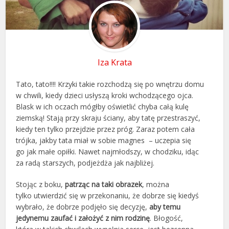
Iza Krata
Tato, tato!!!! Krzyki takie rozchodzą się po wnętrzu domu
w chwili, kiedy dzieci usłyszą kroki wchodzącego ojca.
Blask w ich oczach mógłby oświetlić chyba całą kulę
ziemską! Stają przy skraju ściany, aby tatę przestraszyć,
kiedy ten tylko przejdzie przez próg. Zaraz potem cała
trójka, jakby tata miał w sobie magnes – uczepia się
go jak małe opiłki. Nawet najmłodszy, w chodziku, idąc
za radą starszych, podjeżdża jak najbliżej.
Stojąc z boku,
patrząc na taki obrazek
, można
tylko utwierdzić się w przekonaniu, że dobrze się kiedyś
wybrało, że dobrze podjęło się decyzję,
aby temu
jedynemu zaufać i założyć z nim rodzinę
. Błogość,