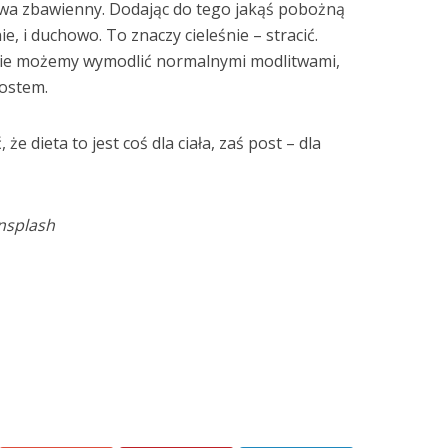
bywa zbawienny. Dodając do tego jakąś pobożną
e, i duchowo. To znaczy cieleśnie – stracić.
o nie możemy wymodlić normalnymi modlitwami,
postem.
że dieta to jest coś dla ciała, zaś post – dla
nsplash