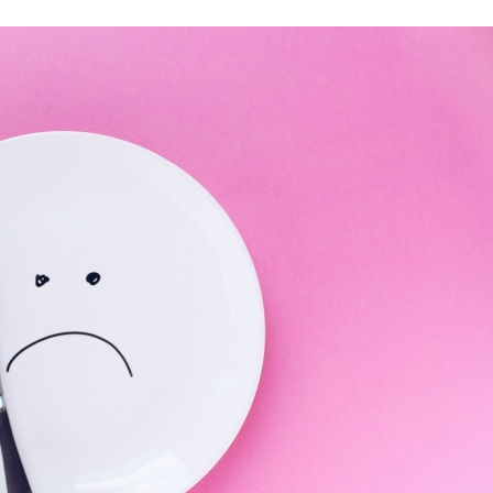
Stefan Radziszewski
ks. Stefan Radziszewski