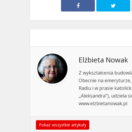
Elżbieta Nowak
Z wykształcenia budowla
Obecnie na emeryturze,
Radiu i w prasie katolic
„Aleksandra”), udziela si
www.elzbietanowak.pl
Pokaż wszystkie artykuły