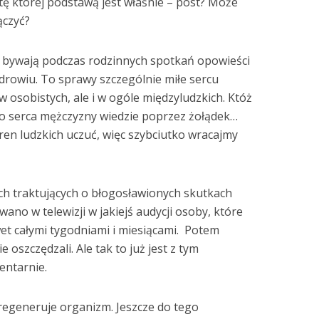
etę której podstawą jest właśnie – post? Może
ączyć?
bywają podczas rodzinnych spotkań opowieści
zdrowiu. To sprawy szczególnie miłe sercu
w osobistych, ale i w ogóle międzyludzkich. Któż
do serca mężczyzny wiedzie poprzez żołądek…
eren ludzkich uczuć, więc szybciutko wracajmy
ach traktujących o błogosławionych skutkach
ano w telewizji w jakiejś audycji osoby, które
et całymi tygodniami i miesiącami.
Potem
 oszczędzali. Ale tak to już jest z tym
entarnie.
egeneruje organizm. Jeszcze do tego