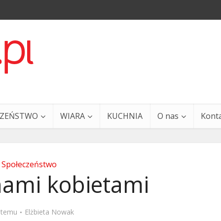
CZEŃSTWO
WIARA
KUCHNIA
O nas
Kont
Społeczeństwo
nami kobietami
a i Ty – 29 grudnia
Ewangelia i Ty – 27 grud
t temu
Elżbieta Nowak