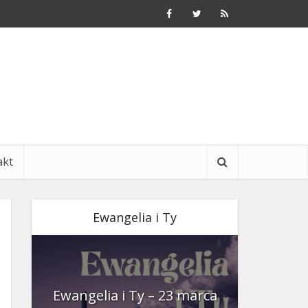
akt
Ewangelia i Ty
nia
Ewangelia i Ty – 23 marca
Ewangeli