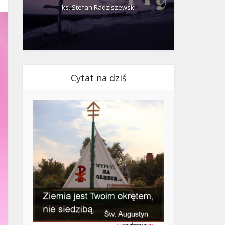
ks. Stefan Radziszewski
ks.
Cytat na dziś