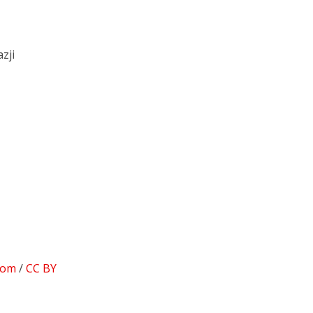
zji
com
/
CC BY