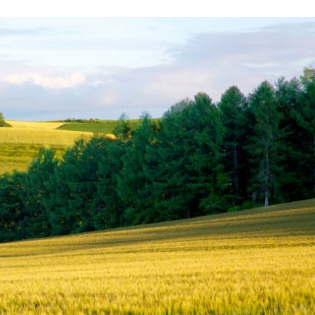
Stefan Radziszewski
ks. Stefan Radziszewski