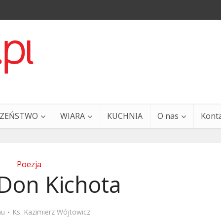
CZEŃSTWO
WIARA
KUCHNIA
O nas
Kont
Poezja
 Don Kichota
a i Ty – 29 grudnia
Ewangelia i Ty – 27 grud
mu
Ks. Kazimierz Wójtowicz