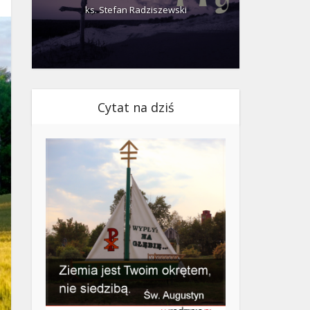
ks. Stefan Radziszewski
ks.
Cytat na dziś