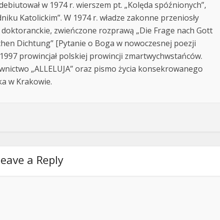
debiutował w 1974 r. wierszem pt. „Kolęda spóźnionych”,
iku Katolickim”. W 1974 r. władze zakonne przeniosły
a doktoranckie, zwieńczone rozprawą „Die Frage nach Gott
chen Dichtung” [Pytanie o Boga w nowoczesnej poezji
2-1997 prowincjał polskiej prowincji zmartwychwstańców.
wnictwo „ALLELUJA” oraz pismo życia konsekrowanego
ka w Krakowie.
eave a Reply