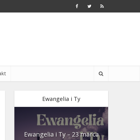
akt
Ewangelia i Ty
nia
Ewangelia i Ty – 23 marca
Ewangeli