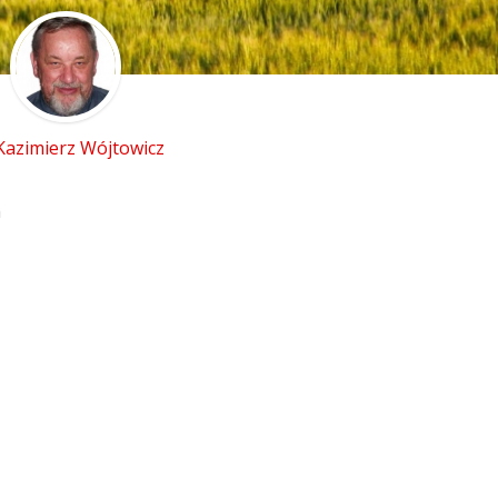
 Kazimierz Wójtowicz
h