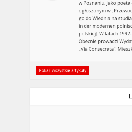
w Poznaniu. Jako poeta 
ogłoszonym w „Przewodn
go do Wiednia na studi
in der modernen polnis
polskiej]. W latach 199
Obecnie prowadzi Wyda
„Via Consecrata”. Miesz
Pokaż wszystkie artykuły
L