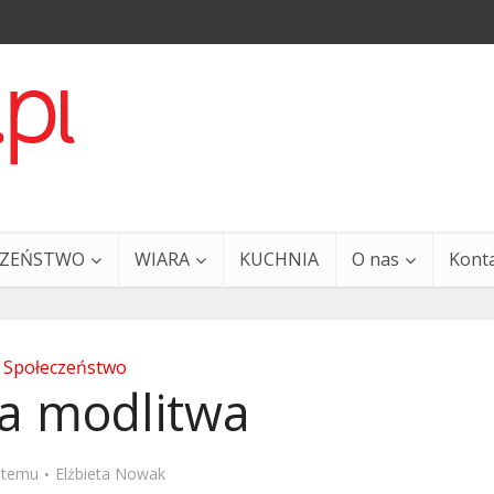
CZEŃSTWO
WIARA
KUCHNIA
O nas
Kont
Społeczeństwo
a modlitwa
a i Ty – 29 grudnia
Ewangelia i Ty – 27 grud
t temu
Elżbieta Nowak