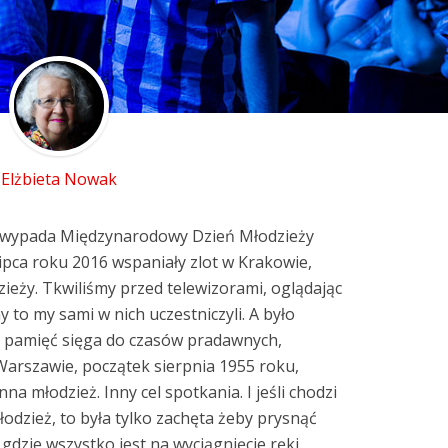
Elżbieta Nowak
za wypada Międzynarodowy Dzień Młodzieży
ipca roku 2016 wspaniały zlot w Krakowie,
eży. Tkwiliśmy przed telewizorami, oglądając
 to my sami w nich uczestniczyli. A było
ja pamięć sięga do czasów pradawnych,
Warszawie, początek sierpnia 1955 roku,
nna młodzież. Inny cel spotkania. I jeśli chodzi
młodzież, to była tylko zachęta żeby prysnąć
gdzie wszystko jest na wyciągnięcie ręki.