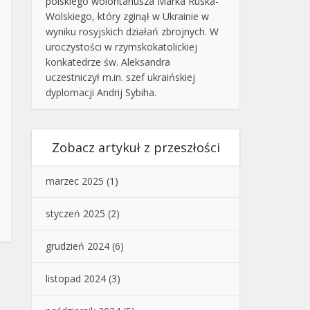
polskiego wolontariusza Marka Ruska-
Wolskiego, który zginął w Ukrainie w
wyniku rosyjskich działań zbrojnych. W
uroczystości w rzymskokatolickiej
konkatedrze św. Aleksandra
uczestniczył m.in. szef ukraińskiej
dyplomacji Andrij Sybiha.
Zobacz artykuł z przeszłości
marzec 2025
(1)
styczeń 2025
(2)
grudzień 2024
(6)
listopad 2024
(3)