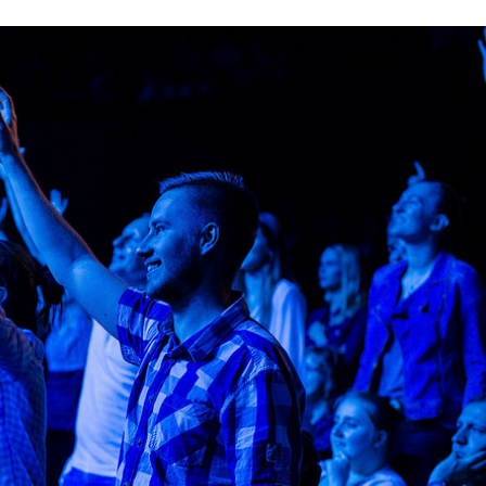
Stefan Radziszewski
ks. Stefan Radziszewski