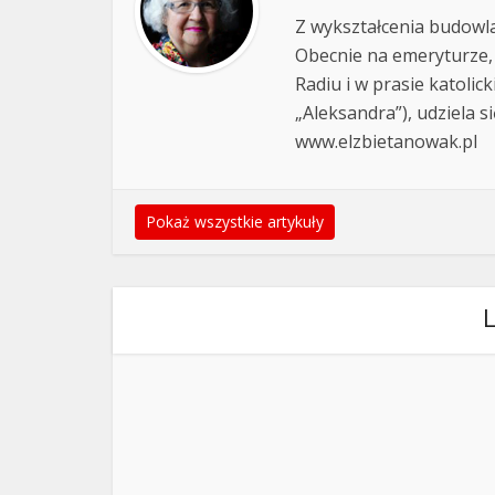
Z wykształcenia budowla
Obecnie na emeryturze,
Radiu i w prasie katolic
„Aleksandra”), udziela si
www.elzbietanowak.pl
Pokaż wszystkie artykuły
L