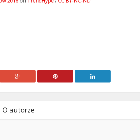
ów 2016
on
TrendHype
/
CC BY-NC-ND
O autorze