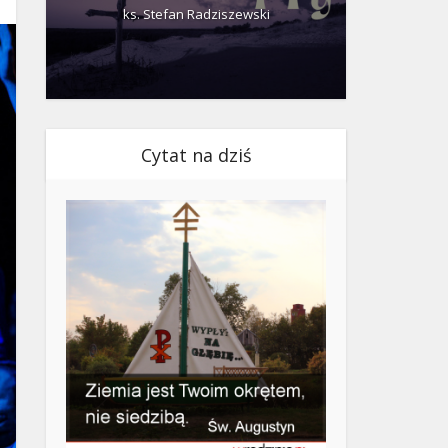
ks. Stefan Radziszewski
ks.
Cytat na dziś