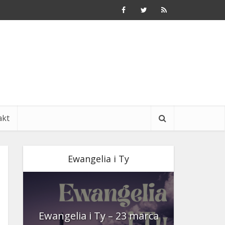
akt
Ewangelia i Ty
nia
Ewangelia i Ty – 23 marca
Ewangeli