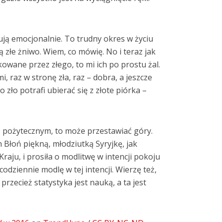
gują emocjonalnie. To trudny okres w życiu
 złe żniwo. Wiem, co mówię. No i teraz jak
owane przez złego, to mi ich po prostu żal.
, raz w stronę zła, raz – dobra, a jeszcze
 zło potrafi ubierać się z złote piórka –
mś pożytecznym, to może przestawiać góry.
Błoń piękną, młodziutką Syryjkę, jak
aju, i prosiła o modlitwę w intencji pokoju
 codziennie modlę w tej intencji. Wierzę też,
 przecież statystyka jest nauką, a ta jest