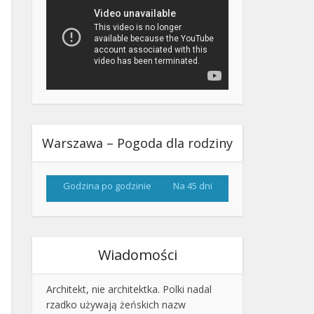
Warszawa – Pogoda dla rodziny
Godzina po godzinie
Na 45 dni
Wiadomości
Architekt, nie architektka. Polki nadal
rzadko używają żeńskich nazw