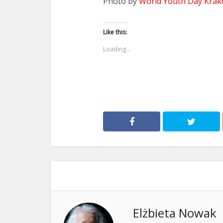
Photo by
World Youth Day Krak
Like this:
Loading...
Elżbieta Nowak