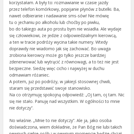
korzystałam. A były to: rozmawianie w czasie jazdy
przez telefon komórkowy, popijanie płynów z butelki. Ba,
nawet odbieranie i nadawanie sms-sów! Nie mówię
tu o jechaniu po alkoholu lub choćby po piwku,
bo do takiego auta po prostu bym nie wsiadła. Ale wydaje
się człowiekowi, że jedzie z odpowiedzialnym kierowcą,
a ten w tracie podróży wycina takie numery. Wtedy
doprawdy nie wiadomo jak się zachować. Bo uwaga
zrobiona kierowcy może go tylko jeszcze bardziej
zdenerwować lub wytrącić z równowagi, a to też nie jest
bezpieczne. Siedzę więc cicho i najwyżej w duchu
odmawiam różaniec.
A potem, już po podróży, w jakiejś stosownej chwili,
staram się przedstawić swoje stanowisko.
Na co otrzymuję spokojną odpowiedź: „Oj tam, oj tam. Nic
się nie stało. Panuję nad wszystkim. W ogólności to mnie
nie dotyczy”.
No właśnie. „Mnie to nie dotyczy”. Ale ja, jako osoba
doświadczona, wiem dokładnie, że Pan Bóg nie lubi takich
pewnych siebie osób i w pewnym momencie będzie chciał