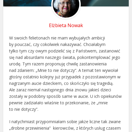
Elżbieta Nowak
W swoich felietonach nie mam wybujałych ambicji
by pouczać, czy cokolwiek nakazywać. Chciałabym
tylko tym czy owym podzielić się z Państwem, zastanowić
się nad absurdami naszego świata, pokontemplować jego
urodę. Tym razem proponuję chwilę zastanowienia
nad zdaniem: „Mnie to nie dotyczy”. A temat ten wywołał
głośny ostatnio kolejny już przypadek z pozostawionym w
nagrzanym aucie dzieckiem, co skończyło się tragedią.
Ale zaraz niemal następnego dnia znowu jakieś dzieci
zostały w podobny sposób same w aucie. U ich opiekunów
pewnie zadziałało właśnie to przekonanie, że „mnie
to nie dotyczy”.
I natychmiast przypomniałam sobie jakże liczne tak zwane
„drobne przewinienia” kierowców, z których usług czasem