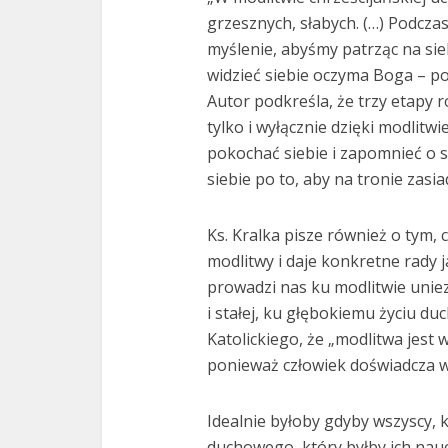
grzesznych, słabych. (…) Podcza
myślenie, abyśmy patrząc na siebi
widzieć siebie oczyma Boga – po
Autor podkreśla, że trzy etapy
tylko i wyłącznie dzięki modlitwi
pokochać siebie i zapomnieć o s
siebie po to, aby na tronie zasia
Ks. Kralka pisze również o tym, 
modlitwy i daje konkretne rady j
prowadzi nas ku modlitwie uniez
i stałej, ku głębokiemu życiu 
Katolickiego, że „modlitwa jest 
ponieważ człowiek doświadcza w
Idealnie byłoby gdyby wszyscy, 
duchowego, który byłby ich nauc