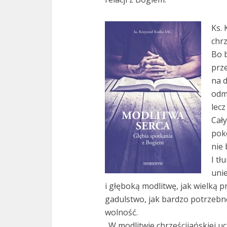
Ks. 
chrz
Bo 
prze
na 
odma
lecz
Cały
poko
nie 
I tł
uni
i głęboką modlitwę, jak wielką 
gadulstwo, jak bardzo potrzebne
wolność.
„W modlitwie chrześcijańskiej u