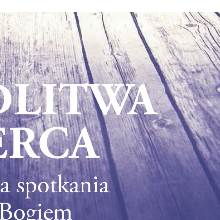
Stefan Radziszewski
ks. Stefan Radziszewski