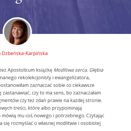
 Dzbeńska-Karpińska
zez Apostolicum książkę
Modlitwa serca. Głębia
nanego rekolekcjonisty i ewangelizatora,
, postanowiłam zaznaczać sobie co ciekawsze
ę zastanawiać, czy to ma sens, bo zaznaczałam
agmentów czy też zdań prawie na każdej stronie.
iowych treści, które albo przypominają
o mówią mu coś nowego i potrzebnego. Czytając
 się rozmyślać o własnej modlitwie i osobistej