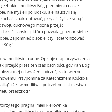
s głębokiej modlitwy Bóg przemienia nasze
e, nie myśleli po ludzku, ale nauczyli się
kochać, zaakceptować, przyjąć, żyć ze sobą.”
 rozwoju duchowego można przejść
e chrześcijańskiej, która pozwala „poznać siebie,
obie. Zapomnieć o sobie, czyli zdetronizować
dł Bóg.”
co w modlitwie trudne. Opisuje etap oczyszczenia
ak przejść przez ten czas oschłości, gdy Pan Bóg
ależnionej od wrażeń i odczuć, za to wiernej
duchowemu. Przypomina za Katechizmem Kościoła
walką” i że „w modlitwie potrzebne jest męstwo,
ielu przeszkód.”
którzy tego pragną, mieli kierownika
zycielem modlitwy i przewodnikiem na jej ciągle