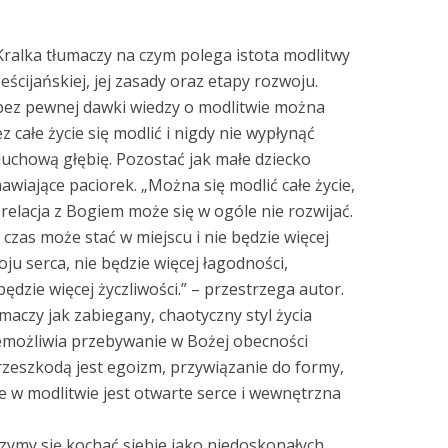
Kralka tłumaczy na czym polega istota modlitwy
eścijańskiej, jej zasady oraz etapy rozwoju.
bez pewnej dawki wiedzy o modlitwie można
z całe życie się modlić i nigdy nie wypłynąć
duchową głębię. Pozostać jak małe dziecko
wiające paciorek. „Można się modlić całe życie,
 relacja z Bogiem może się w ogóle nie rozwijać.
 czas może stać w miejscu i nie będzie więcej
ju serca, nie będzie więcej łagodności,
będzie więcej życzliwości.” – przestrzega autor.
umaczy jak zabiegany, chaotyczny styl życia
emożliwia przebywanie w Bożej obecności
przeszkodą jest egoizm, przywiązanie do formy,
 w modlitwie jest otwarte serce i wewnętrzna
czymy się kochać siebie jako niedoskonałych,