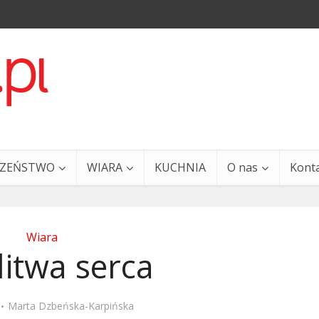
CZEŃSTWO
WIARA
KUCHNIA
O nas
Kont
Wiara
itwa serca
a i Ty – 29 grudnia
Ewangelia i Ty – 27 grud
Marta Dzbeńska-Karpińska