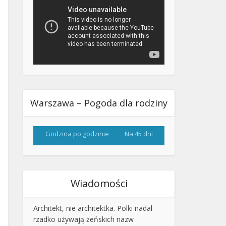
Warszawa – Pogoda dla rodziny
Godzina po godzinie
Na 45 dni
Wiadomości
Architekt, nie architektka. Polki nadal
rzadko używają żeńskich nazw