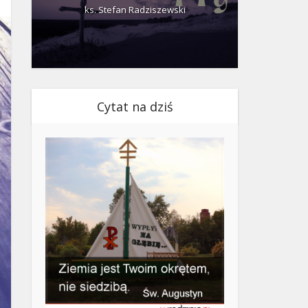
ks. Stefan Radziszewski
ks.
Cytat na dziś