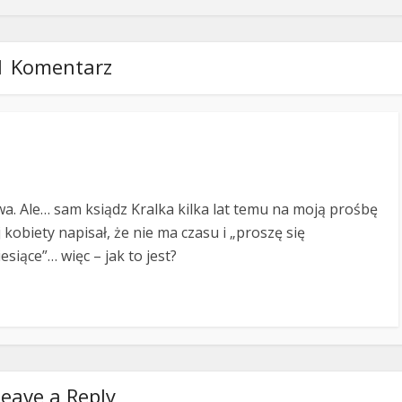
1 Komentarz
. Ale… sam ksiądz Kralka kilka lat temu na moją prośbę
 kobiety napisał, że nie ma czasu i „proszę się
siące”… więc – jak to jest?
eave a Reply