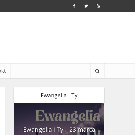
akt
Ewangelia i Ty
nia
Ewangelia i Ty – 23 marca
Ewangeli