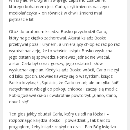
w Turynie. W biografii świętego zapisano zdarzenie,
którego bohaterem jest Carlo, czyli imiennik naszego
mediolańczyka – on również w chwili śmierci miał
piętnaście lat!
Otóż do oratorium księdza Bosko przychodził Carlo,
który nagle ciężko zachorował. Akurat ksiądz Bosko
przebywał poza Turynem, a umierający chłopiec raz po raz
wyrażał nadzieję, że to właśnie ksiądz Bosko wysłucha
jego ostatniej spowiedzi. Ponieważ jednak nie wracał,
a stan Carla był coraz gorszy, jego ostatnich słów
wysłuchał kapelan. Kiedy ksiądz Bosko wrócił, Carlo nie żył
od kilku godzin. Dowiedziawszy się o wszystkim, ksiądz
Bosko krzyknął: „Sądzicie, że Carlo umarł, ale on tylko śpi!”
Natychmiast wbiegł do pokoju chłopca i zaczął się modlić.
Pobłogosławił ciało i dwukrotnie powtórzył: „Carlo, Carlo,
obudź się!”
Ten głos jakby obudził Carla, który usiadł na łóżka i –
rozpoznając księdza Bosko – powiedział: „Tak bardzo
pragnąłem, żeby ksiądz zdążył na czas i Pan Bóg księdza