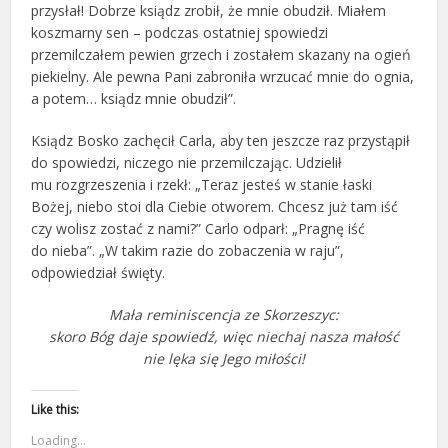
przysłał! Dobrze ksiądz zrobił, że mnie obudził. Miałem
koszmarny sen – podczas ostatniej spowiedzi
przemilczałem pewien grzech i zostałem skazany na ogień
piekielny. Ale pewna Pani zabroniła wrzucać mnie do ognia,
a potem… ksiądz mnie obudził”.
Ksiądz Bosko zachęcił Carla, aby ten jeszcze raz przystąpił
do spowiedzi, niczego nie przemilczając. Udzielił
mu rozgrzeszenia i rzekł: „Teraz jesteś w stanie łaski
Bożej, niebo stoi dla Ciebie otworem. Chcesz już tam iść
czy wolisz zostać z nami?” Carlo odparł: „Pragnę iść
do nieba”. „W takim razie do zobaczenia w raju”,
odpowiedział święty.
Mała reminiscencja ze Skorzeszyc:
skoro Bóg daje spowiedź, więc niechaj nasza małość
nie lęka się Jego miłości!
Like this:
Loading...