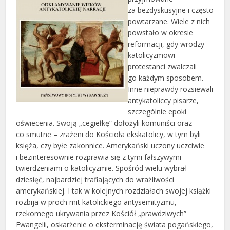
za bezdyskusyjne i często
powtarzane. Wiele z nich
powstało w okresie
reformacji, gdy wrodzy
katolicyzmowi
protestanci zwalczali
go każdym sposobem.
Inne nieprawdy rozsiewali
antykatoliccy pisarze,
szczególnie epoki
oświecenia. Swoją „cegiełkę” dołożyli komuniści oraz –
co smutne – zrażeni do Kościoła ekskatolicy, w tym byli
księża, czy byłe zakonnice. Amerykański uczony uczciwie
i bezinteresownie rozprawia się z tymi fałszywymi
twierdzeniami o katolicyzmie. Spośród wielu wybrał
dziesięć, najbardziej trafiających do wrażliwości
amerykańskiej. I tak w kolejnych rozdziałach swojej książki
rozbija w proch mit katolickiego antysemityzmu,
rzekomego ukrywania przez Kościół „prawdziwych”
Ewangelii, oskarżenie o eksterminację świata pogańskiego,