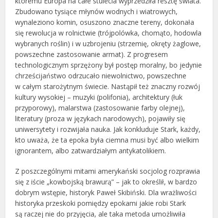
któremu Europa na całe stulecia wyprzedziła resztę świata.
Zbudowano tysiące młynów wodnych i wiatrowych,
wynaleziono komin, osuszono znaczne tereny, dokonała
się rewolucja w rolnictwie (trójpolówka, chomąto, hodowla
wybranych roślin) i w uzbrojeniu (strzemię, okręty żaglowe,
powszechne zastosowanie armat). Z progresem
technologicznym sprzężony był postęp moralny, bo jedynie
chrześcijaństwo odrzucało niewolnictwo, powszechne
w całym starożytnym świecie. Nastąpił też znaczny rozwój
kultury wysokiej – muzyki (polifonia), architektury (łuk
przyporowy), malarstwa (zastosowanie farby olejnej),
literatury (proza w językach narodowych), pojawiły się
uniwersytety i rozwijała nauka. Jak konkluduje Stark, każdy,
kto uważa, że ta epoka była ciemna musi być albo wielkim
ignorantem, albo zatwardziałym antykatolikiem.
Z poszczególnymi mitami amerykański socjolog rozprawia
się z iście „kowbojską brawurą” – jak to określił, w bardzo
dobrym wstępie, historyk Paweł Skibiński. Dla wrażliwości
historyka przeskoki pomiędzy epokami jakie robi Stark
są raczej nie do przyjęcia, ale taka metoda umożliwiła