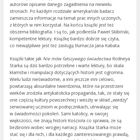
autorowi opisanie danego zagadnienia na niewielu
stronach. Po każdym rozdziale amerykański badacz
zamieszcza informacje na temat prac innych uczonych,
z których w nim korzystał. Na końcu książki jest też
obszerna bibliografia. I są to, jak podkreśla Paweł Skibiński,
kompetentne lektury. Książkę bardzo dobrze się czyta,
co niewątpliwie jest też zasługą tłumacza Jana Kabata.
Książki takie jak
Nie mów fałszywego świadectwa
Rodneya
Starka są dziś bardzo potrzebne i warte lektury, bo skala
kłamstw i manipulacji dotyczących historii jest ogromna.
Wielu ludzi nieświadomie, a inni jeszcze inni celowo,
powtarzają absurdalne twierdzenia, które na przestrzeni
wieków zrodziła antykatolicka propaganda, tak, że stały się
one częścią kultury powszechnej i weszły w skład „wiedzy”
serwowanej uczniom w podręcznikach, utrwalając się
w świadomości pokoleń. Sami katolicy, w swojej
większości, nie znają historii Kościoła co sprawia, że są
bezbronni wobec wrogiej narracji. Książka Starka może
stać się i dla nich, i dla każdego zainteresowanego prawdą,