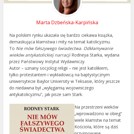
Marta Dzbeńska-Karpińska
Na polskim rynku ukazała się bardzo ciekawa książka,
demaskująca kłamstwa i mity na temat katolicyzmu.
To
Nie mów fałszywego świadectwa. Odkłamywanie
wieków antykatolickiej narracji
Rodneya Starka, wydana
przez Państwowy Instytut Wydawniczy.
Autor – uznany socjolog religii – nie jest katolikiem,
tylko protestantem i wykładowcą na baptystycznym
uniwersytecie Baylor University w Teksasie, który jeszcze
do niedawna był „wylęgarnią wojowniczego
antykatolicyzmu”, jak pisze sam Stark.
Na przestrzeni wieków
„wprowadzono w obieg”
wiele kłamstw na temat
Kościoła, które są dziś
przyjmowane