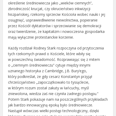
określenie średniowiecza jako „wieków ciemnych”,
zbrodniczość krucjat, czy okrucieństwo inkwizycji
hiszpańskiej, rzekomy sprzeciw Kościoła wobec nauki i jej
osiągnięć, usprawiedliwienie niewolnictwa, popieranie
przez Kościół dyktatorów i sprzeciwianie się demokracji
oraz twierdzenie, że kapitalizm i nowoczesna gospodarka
mają wyłącznie protestanckie korzenie.
Każdy rozdział Rodney Stark rozpoczyna od przytoczenia
tych rzekomych prawd o Kościele, które wbiły się
w powszechną świadomość. Rozprawiając się z mitem
o „ciemnym średniowieczu” cytuje między innymi
uznanego historyka z Cambridge, J.B. Bury’ego,
który podkreślał, że gdy cesarz Konstantyn przyjął
chrześcijaństwo „zapoczątkowało to tysiąclecie,
w którym rozum został zakuty w łańcuchy, myśl
zniewolona, wiedza zaś nie czyniła żadnego postępu.”
Potem Stark pokazuje nam na poszczególnych przykładach
jak bardzo innowacyjną epoką było średniowiecze.
Nastąpił wówczas wielki postęp technologiczny, dzięki