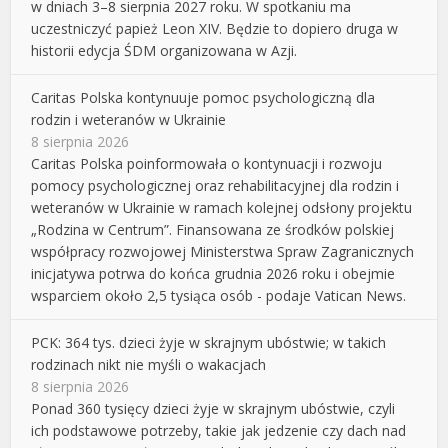
w dniach 3–8 sierpnia 2027 roku. W spotkaniu ma
uczestniczyć papież Leon XIV. Będzie to dopiero druga w
historii edycja ŚDM organizowana w Azji.
Caritas Polska kontynuuje pomoc psychologiczną dla
rodzin i weteranów w Ukrainie
8 sierpnia 2026
Caritas Polska poinformowała o kontynuacji i rozwoju
pomocy psychologicznej oraz rehabilitacyjnej dla rodzin i
weteranów w Ukrainie w ramach kolejnej odsłony projektu
„Rodzina w Centrum”. Finansowana ze środków polskiej
współpracy rozwojowej Ministerstwa Spraw Zagranicznych
inicjatywa potrwa do końca grudnia 2026 roku i obejmie
wsparciem około 2,5 tysiąca osób - podaje Vatican News.
PCK: 364 tys. dzieci żyje w skrajnym ubóstwie; w takich
rodzinach nikt nie myśli o wakacjach
8 sierpnia 2026
Ponad 360 tysięcy dzieci żyje w skrajnym ubóstwie, czyli
ich podstawowe potrzeby, takie jak jedzenie czy dach nad