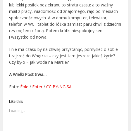
lub lekki posiłek bez ekranu to strata czasu: a to ważny
mail z pracy, wiadomość od znajomego, rajd po mediach
społecznościowych. A w domu komputer, telewizor,
telefon w WC i tablet do łóżka zamiast paru chwil z dziećmi
czy mężem / żoną. Potem krótki niespokojny sen
i wszystko od nowa.
I nie ma czasu by na chwilę przystanąć, pomyśleć o sobie
i zajrzeć do Wnętrza – czy jest tam jeszcze jakieś życie?
Czy było – jak woda na Marsie?
A Wielki Post trwa…
Foto:
Éole
/
Foter
/
CC BY-NC-SA
Like this:
Loading...