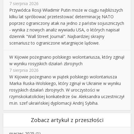
7 sierpnia 2026
Przywódca Rosji Władimir Putin może w ciągu najbliższych
kilku lat spróbować przetestować determinację NATO
poprzez ograniczony atak na jedno z państw sojuszniczych
- wynika z nowych analiz wywiadu USA, o których napisał
dziennik "Wall Street Journal". Najbardziej skrajny
scenariusz to ograniczone wtargnięcie lądowe.
W Kijowie pożegnano polskiego wolontariusza, który zginął
w wyniku rosyjskich działań zbrojnych
7 sierpnia 2026
W Kijowie pożegnano w piątek polskiego wolontariusza
Marka Ruska-Wolskiego, który zginął w Ukrainie w wyniku
rosyjskich działań zbrojnych. W uroczystości w
rzymskokatolickiej konkatedrze św. Aleksandra uczestniczył
m.in. szef ukraińskiej dyplomacji Andrij Sybiha.
Zobacz artykuł z przeszłości
marzec 2025
(1)