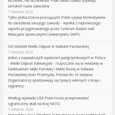
Architekt, nie architektka. Polki nadal rzadko używają
żeńskich nazw zawodów
7 sierpnia 2026
Tylko jedna trzecia pracujących Polek używa feminatywów
do określenia swojego zawodu - wynika z najnowszego
raportu przygotowanego przez Centrum Badań nad
Relacjami Społecznymi Uniwersytetu SWPS.
Od niedzieli Wielki Odpust w Kalwarii Pacławskiej
7 sierpnia 2026
Jedno z największych wydarzeń pielgrzymkowych w Polsce
- Wielki Odpust Kalwaryjski - rozpocznie się w niedzielę w
Sanktuarium Męki Pańskiej i Matki Bożej w Kalwarii
Pacławskiej koło Przemyśla. Potrwa do 16 sierpnia.
Organizatorzy spodziewają się tysięcy wiernych z kraju i
zagranicy.
Według wywiadu USA Putin może przeprowadzić
ograniczony atak na kraj NATO
7 sierpnia 2026
Przywódca Rosji Władimir Putin może w ciągu najbliższych