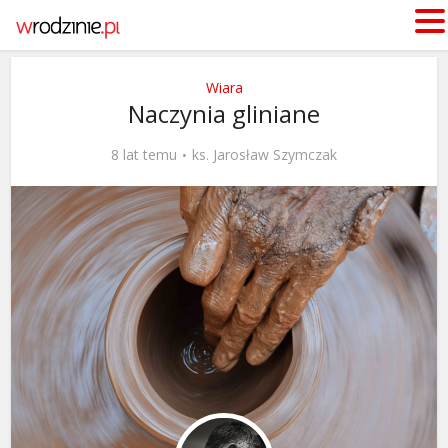
Wiara
Naczynia gliniane
8 lat temu
ks. Jarosław Szymczak