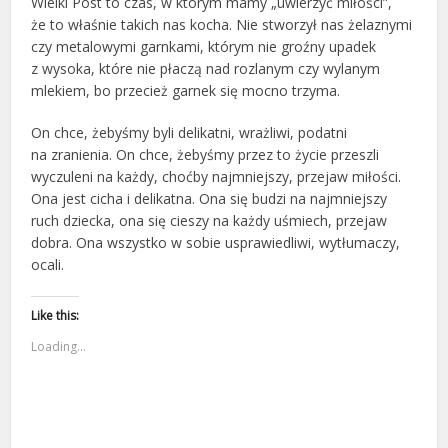
Wielki Post to czas, w którym mamy „uwierzyć miłości”,
że to właśnie takich nas kocha. Nie stworzył nas żelaznymi
czy metalowymi garnkami, którym nie groźny upadek
z wysoka, które nie płaczą nad rozlanym czy wylanym
mlekiem, bo przecież garnek się mocno trzyma.
On chce, żebyśmy byli delikatni, wrażliwi, podatni
na zranienia. On chce, żebyśmy przez to życie przeszli
wyczuleni na każdy, choćby najmniejszy, przejaw miłości.
Ona jest cicha i delikatna. Ona się budzi na najmniejszy
ruch dziecka, ona się cieszy na każdy uśmiech, przejaw
dobra. Ona wszystko w sobie usprawiedliwi, wytłumaczy,
ocali.
Like this:
Loading...