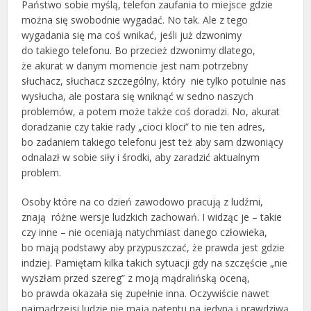
Państwo sobie myślą, telefon zaufania to miejsce gdzie
można się swobodnie wygadać. No tak. Ale z tego
wygadania się ma coś wnikać, jeśli już dzwonimy
do takiego telefonu. Bo przecież dzwonimy dlatego,
że akurat w danym momencie jest nam potrzebny
słuchacz, słuchacz szczególny, który nie tylko potulnie nas
wysłucha, ale postara się wniknąć w sedno naszych
problemów, a potem może także coś doradzi. No, akurat
doradzanie czy takie rady „cioci kloci” to nie ten adres,
bo zadaniem takiego telefonu jest też aby sam dzwoniący
odnalazł w sobie siły i środki, aby zaradzić aktualnym
problem.
Osoby które na co dzień zawodowo pracują z ludźmi,
znają różne wersje ludzkich zachowań. I widząc je – takie
czy inne – nie oceniają natychmiast danego człowieka,
bo mają podstawy aby przypuszczać, że prawda jest gdzie
indziej. Pamiętam kilka takich sytuacji gdy na szczęście „nie
wyszłam przed szereg” z moją mądralińską oceną,
bo prawda okazała się zupełnie inna. Oczywiście nawet
najmądrzejsi ludzie nie mają patentu na jedyną i prawdziwą