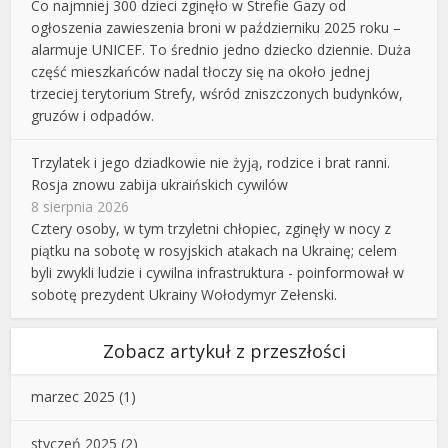
Co najmniej 300 dzieci zginęło w Strefie Gazy od
ogłoszenia zawieszenia broni w październiku 2025 roku –
alarmuje UNICEF. To średnio jedno dziecko dziennie. Duża
część mieszkańców nadal tłoczy się na około jednej
trzeciej terytorium Strefy, wśród zniszczonych budynków,
gruzów i odpadów.
Trzylatek i jego dziadkowie nie żyją, rodzice i brat ranni.
Rosja znowu zabija ukraińskich cywilów
8 sierpnia 2026
Cztery osoby, w tym trzyletni chłopiec, zginęły w nocy z
piątku na sobotę w rosyjskich atakach na Ukrainę; celem
byli zwykli ludzie i cywilna infrastruktura - poinformował w
sobotę prezydent Ukrainy Wołodymyr Zełenski.
Zobacz artykuł z przeszłości
marzec 2025
(1)
styczeń 2025
(2)