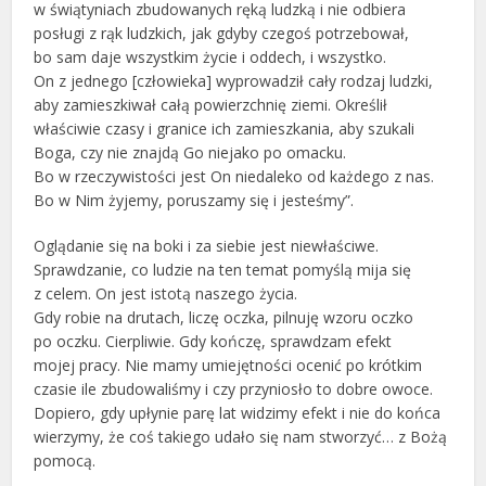
w świątyniach zbudowanych ręką ludzką i nie odbiera
posługi z rąk ludzkich, jak gdyby czegoś potrzebował,
bo sam daje wszystkim życie i oddech, i wszystko.
On z jednego [człowieka] wyprowadził cały rodzaj ludzki,
aby zamieszkiwał całą powierzchnię ziemi. Określił
właściwie czasy i granice ich zamieszkania, aby szukali
Boga, czy nie znajdą Go niejako po omacku.
Bo w rzeczywistości jest On niedaleko od każdego z nas.
Bo w Nim żyjemy, poruszamy się i jesteśmy”.
Oglądanie się na boki i za siebie jest niewłaściwe.
Sprawdzanie, co ludzie na ten temat pomyślą mija się
z celem. On jest istotą naszego życia.
Gdy robie na drutach, liczę oczka, pilnuję wzoru oczko
po oczku. Cierpliwie. Gdy kończę, sprawdzam efekt
mojej pracy. Nie mamy umiejętności ocenić po krótkim
czasie ile zbudowaliśmy i czy przyniosło to dobre owoce.
Dopiero, gdy upłynie parę lat widzimy efekt i nie do końca
wierzymy, że coś takiego udało się nam stworzyć… z Bożą
pomocą.