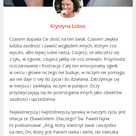
Krystyna Łobos
Czasem dopada Cie złość na ten świat. Czasem zwykła
ludzka zazdrość i zawiść względem innych, którym coś
wyszło, albo lepiej sobie radzą. Czujesz, że wleczesz się
z tyłu, w ogonie, czujesz jakby cie coś ominęło. Przychodzi
rozczarowanie i frustracja. Cały ten emocjonalny zgiełk
w sercu i głowie niczego nie buduje, w niczym nie pomaga,
ani nie daje ci siły do życia i do działania. Zatrzymuje cię
w miejscu i zasklepia, niczym w pułapce. Oczy
przyzwyczajają się do postrzegania innych jako obiektów
zazdrości i uprzedzenia.
Najważniejszą i najistotniejszą sprawą w naszym życiu jest
relacja ze Zbawicielem. Dlaczego? Św. Paweł fajnie
to podsumował: „Bóg, który stworzył świat i wszystko
na nim, On, który jest Panem nieba i ziemi, nie mieszka