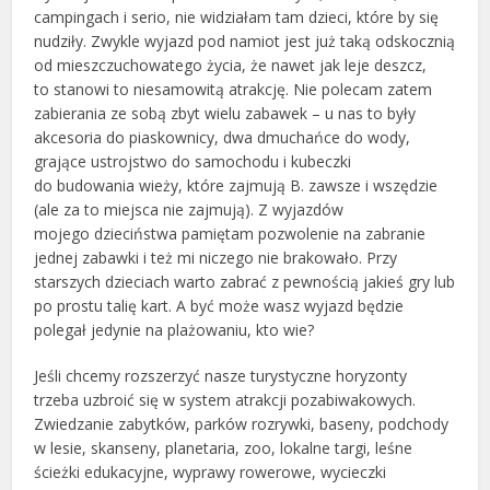
campingach i serio, nie widziałam tam dzieci, które by się
nudziły. Zwykle wyjazd pod namiot jest już taką odskocznią
od mieszczuchowatego życia, że nawet jak leje deszcz,
to stanowi to niesamowitą atrakcję. Nie polecam zatem
zabierania ze sobą zbyt wielu zabawek – u nas to były
akcesoria do piaskownicy, dwa dmuchańce do wody,
grające ustrojstwo do samochodu i kubeczki
do budowania wieży, które zajmują B. zawsze i wszędzie
(ale za to miejsca nie zajmują). Z wyjazdów
mojego dzieciństwa pamiętam pozwolenie na zabranie
jednej zabawki i też mi niczego nie brakowało. Przy
starszych dzieciach warto zabrać z pewnością jakieś gry lub
po prostu talię kart. A być może wasz wyjazd będzie
polegał jedynie na plażowaniu, kto wie?
Jeśli chcemy rozszerzyć nasze turystyczne horyzonty
trzeba uzbroić się w system atrakcji pozabiwakowych.
Zwiedzanie zabytków, parków rozrywki, baseny, podchody
w lesie, skanseny, planetaria, zoo, lokalne targi, leśne
ścieżki edukacyjne, wyprawy rowerowe, wycieczki