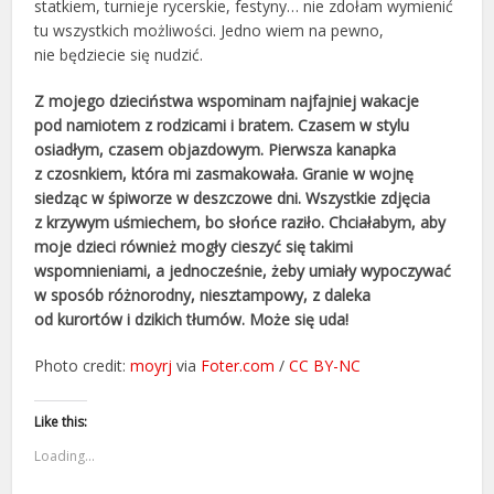
statkiem, turnieje rycerskie, festyny… nie zdołam wymienić
tu wszystkich możliwości. Jedno wiem na pewno,
nie będziecie się nudzić.
Z mojego dzieciństwa wspominam najfajniej wakacje
pod namiotem z rodzicami i bratem. Czasem w stylu
osiadłym, czasem objazdowym. Pierwsza kanapka
z czosnkiem, która mi zasmakowała. Granie w wojnę
siedząc w śpiworze w deszczowe dni. Wszystkie zdjęcia
z krzywym uśmiechem, bo słońce raziło. Chciałabym, aby
moje dzieci również mogły cieszyć się takimi
wspomnieniami, a jednocześnie, żeby umiały wypoczywać
w sposób różnorodny, niesztampowy, z daleka
od kurortów i dzikich tłumów. Może się uda!
Photo credit:
moyrj
via
Foter.com
/
CC BY-NC
Like this:
Loading...