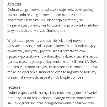
Apteczka
Dobrze zorganizowana apteczka daje rodzicowi spokój
ducha. Dobrze zorganizowana, nie oznacza pełna
gadżetów lub wielka. Jeśli niespecjalnie znamy się
na pierwszej pomocy warto uzupełnić ją o poradnik (dobry
przykład opisała Marysia Górecka tu).
W apteczce powinny znaleźć się: leki przyjmowane
na stałe, plastry, środki opatrunkowe, środek odkażający,
rękawiczki, nożyczki, pęseta, środki przeciwbólowe
i przeciwgorączkowe (dla dorosłych i dzieci), tabletki na ból
gardła, maść łagodząca ukąszenia, krem z filtrem UV 50+,
repelenty, termometr. Jeśli mamy miejsce, można dołożyć:
maści na oparzenia słoneczne oraz te łagodzące ból przy
urazach stawowych, aspirator lub krople do nosa.
Jedzenie
Dobry wypoczynek mamy i taty musi uwzględniać również
odpoczynek od roli kucharza, dlatego warto zorientować
się, jak ograniczyć czas przygotowywania posiłków przy