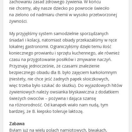
zachowaniu zasad zdrowego żywienia. W końcu
nie chcemy, aby nasze dziecko po powrocie świeciło
na zielono od nadmiaru chemii w wysoko przetworzonej
żywności.
My przyjęliśmy system samodzielnie sporządzanych
śniadań i kolacji, natomiast obiady przekazaliśmy w ręce
lokalnej gastronomii. Ograniczyliśmy dzięki temu ilość
koniecznego prowiantu i sprzętu kuchennego, ale również
czasu na przygotowanie posiłków i zmywanie naczyń.
Przyznaję jednocześnie, że czasami znalezienie
bezpiecznego obiadu dla B. było zajęciem karkołomnym
(niestety, nie chce jeść żadnych papek słoiczkowych,
więc trzeba było szukać do skutku). Do wyjazdowych hitów
żywieniowych należy owsianka błyskawiczna z dodatkiem
świeżych owoców – pożywna i dająca szansę
na różnorodność. Od kanapek wiało nam nudą, tym
bardziej, że B. kiepsko toleruje laktozę.
Zabawa
Byłam już na wielu polach namiotowych, biwakach,