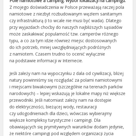
Pole namiotowe a camping. Wybór lokalizacji na campingu.
Z mojego doświadczenia w Polsce przeważają raczej pola
namiotowe z niezbyt rozbudowanym węzłem sanitarnym
czy infrastrukturą (i to wcale nie musi być wada). Dlatego
przy wyjazdach choćby do naszych najbliższych sąsiadów
może zaskakiwać popularność tzw. camperów różnego
typu, a co za tym idzie również miejsc dostosowanych
do ich potrzeb, mniej uwzględniających podróżnych
z namiotem. Czasem trudno to ocenić wyłącznie
na podstawie informacji w Internecie.
Jeśli zależy nam na wypoczynku z dala od cywilizacji, bliżej
natury powinniśmy się rozglądać za polami namiotowymi
i miejscami biwakowymi (szczególnie na terenach parków
narodowych) – lepiej wskazują je lokalne mapy niż większe
przewodniki. Jeśli natomiast zależy nam na dostępie
do elektryczności, bieżącej wody, restauracji
czy udogodnieniach dla dzieci, wówczas wybierajmy
większe kompleksy turystyczne i campingi. Dla
obawiających się prymitywnych warunków dodam jedynie,
że niektóre campingi pod względem organizacji życia