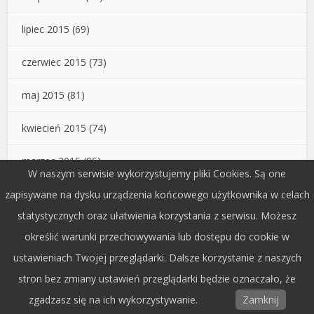
lipiec 2015
(69)
czerwiec 2015
(73)
maj 2015
(81)
kwiecień 2015
(74)
marzec 2015
(95)
W naszym serwisie wykorzystujemy pliki Cookies. Są one
luty 2015
(19)
zapisywane na dysku urządzenia końcowego użytkownika w celach
statystycznych oraz ułatwienia korzystania z serwisu. Możesz
określić warunki przechowywania lub dostępu do cookie w
Popularne artykuły
ustawieniach Twojej przeglądarki. Dalsze korzystanie z naszych
stron bez zmiany ustawień przeglądarki będzie oznaczało, że
Ewangelia i Ty – 23 marca
zgadzasz się na ich wykorzystywanie.
Zamknij