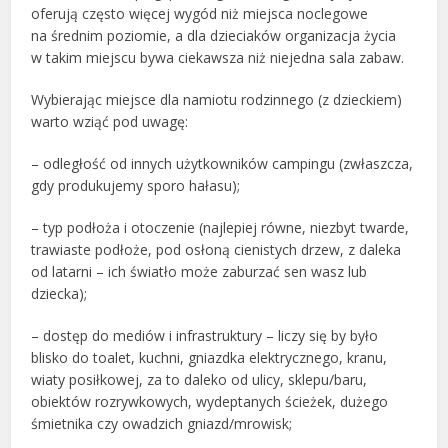
oferują często więcej wygód niż miejsca noclegowe
na średnim poziomie, a dla dzieciaków organizacja życia
w takim miejscu bywa ciekawsza niż niejedna sala zabaw.
Wybierając miejsce dla namiotu rodzinnego (z dzieckiem)
warto wziąć pod uwagę:
– odległość od innych użytkowników campingu (zwłaszcza,
gdy produkujemy sporo hałasu);
– typ podłoża i otoczenie (najlepiej równe, niezbyt twarde,
trawiaste podłoże, pod osłoną cienistych drzew, z daleka
od latarni – ich światło może zaburzać sen wasz lub
dziecka);
– dostęp do mediów i infrastruktury – liczy się by było
blisko do toalet, kuchni, gniazdka elektrycznego, kranu,
wiaty posiłkowej, za to daleko od ulicy, sklepu/baru,
obiektów rozrywkowych, wydeptanych ścieżek, dużego
śmietnika czy owadzich gniazd/mrowisk;