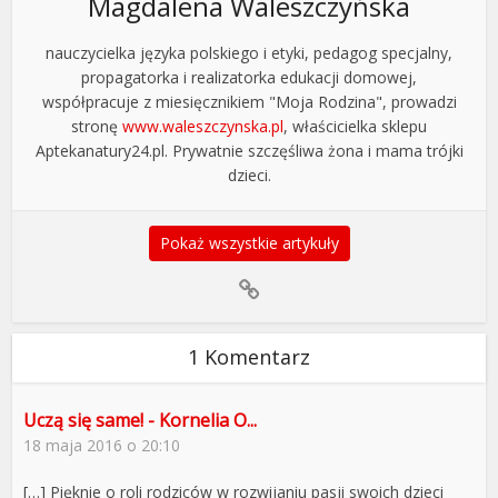
Magdalena Waleszczyńska
nauczycielka języka polskiego i etyki, pedagog specjalny,
propagatorka i realizatorka edukacji domowej,
współpracuje z miesięcznikiem "Moja Rodzina", prowadzi
stronę
www.waleszczynska.pl
, właścicielka sklepu
Aptekanatury24.pl. Prywatnie szczęśliwa żona i mama trójki
dzieci.
Pokaż wszystkie artykuły
1 Komentarz
Uczą się same! - Kornelia O...
18 maja 2016 o 20:10
[…] Pięknie o roli rodziców w rozwijaniu pasji swoich dzieci