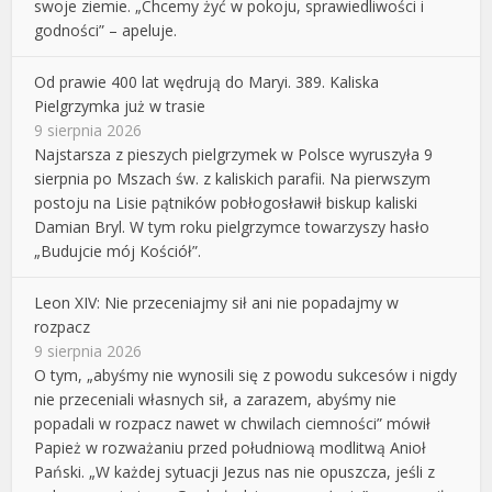
swoje ziemie. „Chcemy żyć w pokoju, sprawiedliwości i
godności” – apeluje.
Od prawie 400 lat wędrują do Maryi. 389. Kaliska
Pielgrzymka już w trasie
9 sierpnia 2026
Najstarsza z pieszych pielgrzymek w Polsce wyruszyła 9
sierpnia po Mszach św. z kaliskich parafii. Na pierwszym
postoju na Lisie pątników pobłogosławił biskup kaliski
Damian Bryl. W tym roku pielgrzymce towarzyszy hasło
„Budujcie mój Kościół”.
Leon XIV: Nie przeceniajmy sił ani nie popadajmy w
rozpacz
9 sierpnia 2026
O tym, „abyśmy nie wynosili się z powodu sukcesów i nigdy
nie przeceniali własnych sił, a zarazem, abyśmy nie
popadali w rozpacz nawet w chwilach ciemności” mówił
Papież w rozważaniu przed południową modlitwą Anioł
Pański. „W każdej sytuacji Jezus nas nie opuszcza, jeśli z