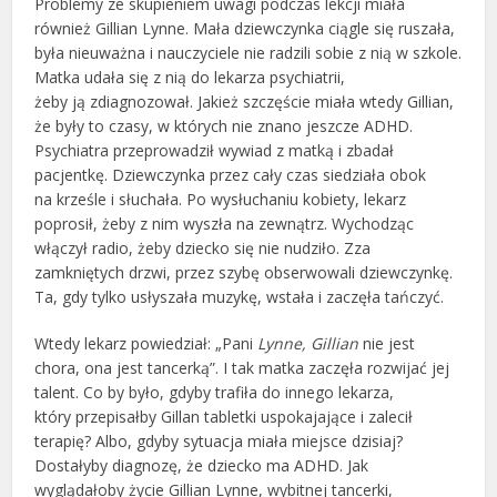
Problemy ze skupieniem uwagi podczas lekcji miała
również Gillian Lynne. Mała dziewczynka ciągle się ruszała,
była nieuważna i nauczyciele nie radzili sobie z nią w szkole.
Matka udała się z nią do lekarza psychiatrii,
żeby ją zdiagnozował. Jakież szczęście miała wtedy Gillian,
że były to czasy, w których nie znano jeszcze ADHD.
Psychiatra przeprowadził wywiad z matką i zbadał
pacjentkę. Dziewczynka przez cały czas siedziała obok
na krześle i słuchała. Po wysłuchaniu kobiety, lekarz
poprosił, żeby z nim wyszła na zewnątrz. Wychodząc
włączył radio, żeby dziecko się nie nudziło. Zza
zamkniętych drzwi, przez szybę obserwowali dziewczynkę.
Ta, gdy tylko usłyszała muzykę, wstała i zaczęła tańczyć.
Wtedy lekarz powiedział: „Pani
Lynne
,
Gillian
nie jest
chora, ona jest tancerką”. I tak matka zaczęła rozwijać jej
talent. Co by było, gdyby trafiła do innego lekarza,
który przepisałby Gillan tabletki uspokajające i zalecił
terapię? Albo, gdyby sytuacja miała miejsce dzisiaj?
Dostałyby diagnozę, że dziecko ma ADHD. Jak
wyglądałoby życie Gillian Lynne, wybitnej tancerki,