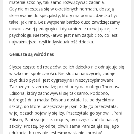
materiał szkolny, tak samo rozwiązywać zadania.
Gdy nie mieszczą się w określonych normach, dostają
skierowanie do specjalisty, który ma pomóc dziecku być
takie, jak inne. Bez wątpienia bardzo dużo zawdzięczamy
nowoczesnej pedagogice i dynamicznie rozwijającej się
psychologii. Niestety, łatwo jest nam zagubić to, co jest
najważniejsze, czyli indywidualność dziecka.
Geniusze są wśród nas
Słyszę często od rodziców, że ich dziecko nie odnajduje się
w szkolnej społeczności. Nie słucha nauczycieli, zadaje
zbyt dużo pytań, jest dygresyjne i niezdyscyplinowane.
Za każdym razem widzę przed oczyma małego Thomasa
Edisona, który zachowywał się tak samo. Podobno,
któregoś dnia matka Edisona dostała list od dyrektora
szkoły, do której uczęszczał jej syn. Gdy go przeczytała,
w jej oczach pojawiły się łzy. Przeczytała go synowi: „Pani
Edison, Pani syn jest za mądry, by uczęszczać do naszej
szkoły. Proszę, by od tej chwili sama Pani zajęła się jego
edukacją, bo my nie jesteśmy w stanie sprostać