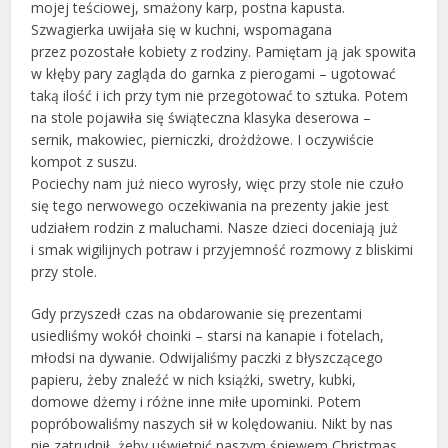
mojej teściowej, smażony karp, postna kapusta.
Szwagierka uwijała się w kuchni, wspomagana
przez pozostałe kobiety z rodziny. Pamiętam ją jak spowita
w kłęby pary zagląda do garnka z pierogami – ugotować
taką ilość i ich przy tym nie przegotować to sztuka. Potem
na stole pojawiła się świąteczna klasyka deserowa –
sernik, makowiec, pierniczki, drożdżowe. I oczywiście
kompot z suszu.
Pociechy nam już nieco wyrosły, więc przy stole nie czuło
się tego nerwowego oczekiwania na prezenty jakie jest
udziałem rodzin z maluchami. Nasze dzieci doceniają już
i smak wigilijnych potraw i przyjemność rozmowy z bliskimi
przy stole.
Gdy przyszedł czas na obdarowanie się prezentami
usiedliśmy wokół choinki – starsi na kanapie i fotelach,
młodsi na dywanie. Odwijaliśmy paczki z błyszczącego
papieru, żeby znaleźć w nich książki, swetry, kubki,
domowe dżemy i różne inne miłe upominki. Potem
popróbowaliśmy naszych sił w kolędowaniu. Nikt by nas
nie zatrudnił, żeby uświetnić naszym śpiewem Christmas