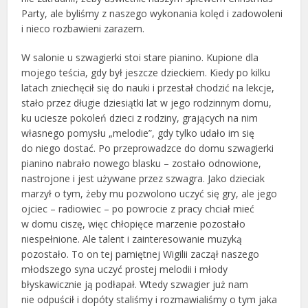
Party, ale byliśmy z naszego wykonania kolęd i zadowoleni
i nieco rozbawieni zarazem.
W salonie u szwagierki stoi stare pianino. Kupione dla
mojego teścia, gdy był jeszcze dzieckiem. Kiedy po kilku
latach zniechęcił się do nauki i przestał chodzić na lekcje,
stało przez długie dziesiątki lat w jego rodzinnym domu,
ku uciesze pokoleń dzieci z rodziny, grających na nim
własnego pomysłu „melodie”, gdy tylko udało im się
do niego dostać. Po przeprowadzce do domu szwagierki
pianino nabrało nowego blasku – zostało odnowione,
nastrojone i jest używane przez szwagra. Jako dzieciak
marzył o tym, żeby mu pozwolono uczyć się gry, ale jego
ojciec – radiowiec – po powrocie z pracy chciał mieć
w domu ciszę, więc chłopięce marzenie pozostało
niespełnione. Ale talent i zainteresowanie muzyką
pozostało. To on tej pamiętnej Wigilii zaczął naszego
młodszego syna uczyć prostej melodii i młody
błyskawicznie ją podłapał. Wtedy szwagier już nam
nie odpuścił i dopóty staliśmy i rozmawialiśmy o tym jaka