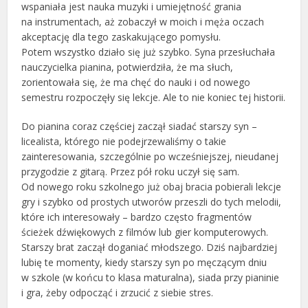
wspaniała jest nauka muzyki i umiejętność grania
na instrumentach, aż zobaczył w moich i męża oczach
akceptację dla tego zaskakującego pomysłu.
Potem wszystko działo się już szybko. Syna przesłuchała
nauczycielka pianina, potwierdziła, że ma słuch,
zorientowała się, że ma chęć do nauki i od nowego
semestru rozpoczęły się lekcje. Ale to nie koniec tej historii.
Do pianina coraz częściej zaczął siadać starszy syn –
licealista, którego nie podejrzewaliśmy o takie
zainteresowania, szczególnie po wcześniejszej, nieudanej
przygodzie z gitarą. Przez pół roku uczył się sam.
Od nowego roku szkolnego już obaj bracia pobierali lekcje
gry i szybko od prostych utworów przeszli do tych melodii,
które ich interesowały – bardzo często fragmentów
ścieżek dźwiękowych z filmów lub gier komputerowych.
Starszy brat zaczął doganiać młodszego. Dziś najbardziej
lubię te momenty, kiedy starszy syn po męczącym dniu
w szkole (w końcu to klasa maturalna), siada przy pianinie
i gra, żeby odpocząć i zrzucić z siebie stres.