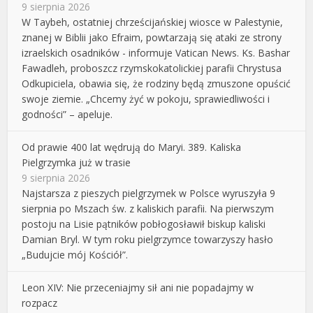
9 sierpnia 2026
W Taybeh, ostatniej chrześcijańskiej wiosce w Palestynie,
znanej w Biblii jako Efraim, powtarzają się ataki ze strony
izraelskich osadników - informuje Vatican News. Ks. Bashar
Fawadleh, proboszcz rzymskokatolickiej parafii Chrystusa
Odkupiciela, obawia się, że rodziny będą zmuszone opuścić
swoje ziemie. „Chcemy żyć w pokoju, sprawiedliwości i
godności” – apeluje.
Od prawie 400 lat wędrują do Maryi. 389. Kaliska
Pielgrzymka już w trasie
9 sierpnia 2026
Najstarsza z pieszych pielgrzymek w Polsce wyruszyła 9
sierpnia po Mszach św. z kaliskich parafii. Na pierwszym
postoju na Lisie pątników pobłogosławił biskup kaliski
Damian Bryl. W tym roku pielgrzymce towarzyszy hasło
„Budujcie mój Kościół”.
Leon XIV: Nie przeceniajmy sił ani nie popadajmy w
rozpacz