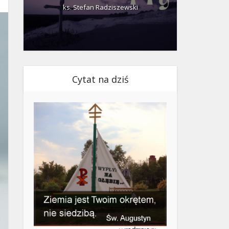
ks. Stefan Radziszewski
ks.
Cytat na dziś