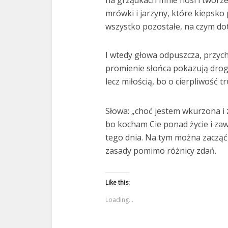
na grządkach mnie nosi i tworze
mrówki i jarzyny, które kiepsko
wszystko pozostałe, na czym do
I wtedy głowa odpuszcza, przyc
promienie słońca pokazują drogę 
lecz miłością, bo o cierpliwość t
Słowa: „choć jestem wkurzona i z
bo kocham Cie ponad życie i zaw
tego dnia. Na tym można zacząć
zasady pomimo różnicy zdań.
Like this:
Loading...