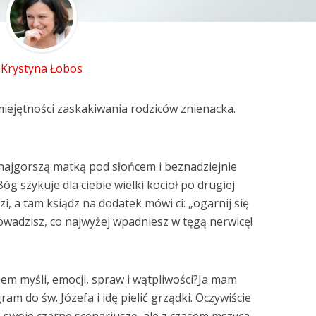
Krystyna Łobos
iejętności zaskakiwania rodziców znienacka.
ś najgorszą matką pod słońcem i beznadziejnie
óg szykuje dla ciebie wielki kocioł po drugiej
zi, a tam ksiądz na dodatek mówi ci: „ogarnij się
owadzisz, co najwyżej wpadniesz w tęgą nerwicę!
em myśli, emocji, spraw i wątpliwości?Ja mam
m do św. Józefa i idę pielić grządki. Oczywiście