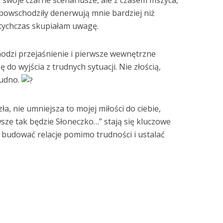
 swoje czarne scenariusze, ale z czasem mszyca,
 powschodziły denerwują mnie bardziej niż
tychczas skupiałam uwagę.
hodzi przejaśnienie i pierwsze wewnętrzne
do wyjścia z trudnych sytuacji. Nie złością,
rudno.
ła, nie umniejsza to mojej miłości do ciebie,
sze tak będzie Słoneczko…” stają się kluczowe
 budować relacje pomimo trudności i ustalać