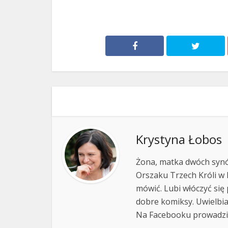
Krystyna Łobos
Żona, matka dwóch synów 
Orszaku Trzech Króli w 
mówić. Lubi włóczyć się 
dobre komiksy. Uwielbi
Na Facebooku prowadzi