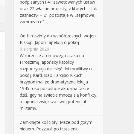
podpisanych i 41 zawetowanych ustaw
oraz 22 własne projekty, z których – jak
zaznaczył – 21 pozostaje w „sejmowej
zamrażarce”.
Od Hiroszimy do współczesnych wojen.
Biskupi Japonii apelują o pokój
6 sierpnia 2026
W rocznicę atomowego ataku na
Hiroszimę japońscy katolicy
rozpoczynają dziesięć dni modlitwy o
pokój. Kard. Isao Tarcisio Kikuchi
przypomina, że dramatyczna lekcja
1945 roku pozostaje aktualna także
dziś, gdy na świecie mnożą się konflikty,
a Japonia zwiększa swój potencjał
militarny.
Zamknięte kościoły, Msze pod gołym
niebem. Pozzuoli po trzęsieniu