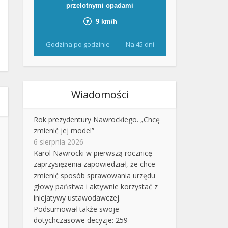
Godzina po godzinie
Na 45 dni
Wiadomości
Rok prezydentury Nawrockiego. „Chcę
zmienić jej model”
6 sierpnia 2026
Karol Nawrocki w pierwszą rocznicę
zaprzysiężenia zapowiedział, że chce
zmienić sposób sprawowania urzędu
głowy państwa i aktywnie korzystać z
inicjatywy ustawodawczej.
Podsumował także swoje
dotychczasowe decyzje: 259