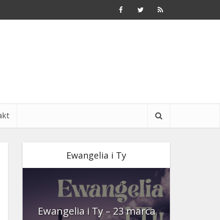
akt
Ewangelia i Ty
nia
Ewangelia i Ty – 23 marca
Ewangeli