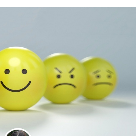
Stefan Radziszewski
ks. Stefan Radziszewski