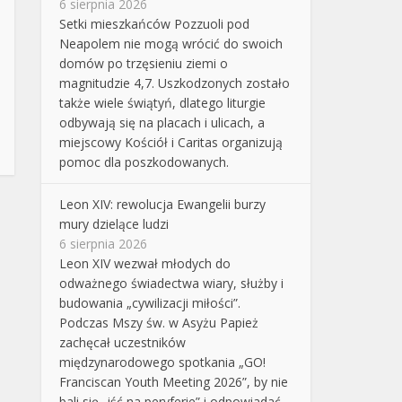
6 sierpnia 2026
Setki mieszkańców Pozzuoli pod
Neapolem nie mogą wrócić do swoich
domów po trzęsieniu ziemi o
magnitudzie 4,7. Uszkodzonych zostało
także wiele świątyń, dlatego liturgie
odbywają się na placach i ulicach, a
miejscowy Kościół i Caritas organizują
pomoc dla poszkodowanych.
Leon XIV: rewolucja Ewangelii burzy
mury dzielące ludzi
6 sierpnia 2026
Leon XIV wezwał młodych do
odważnego świadectwa wiary, służby i
budowania „cywilizacji miłości”.
Podczas Mszy św. w Asyżu Papież
zachęcał uczestników
międzynarodowego spotkania „GO!
Franciscan Youth Meeting 2026”, by nie
bali się „iść na peryferie” i odpowiadać